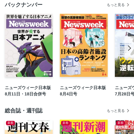
バックナンバー
もっと見る
アジア 台湾人が大谷を愛する理由
欧州 覆されたNATO防衛の幻想 もうアメリカには頼れな
いヨーロッパの不都合な真実
東南アジア フィリピンでデモからの政変再び?
米メディア 笑いの自由の終わりの始まり
中東 ガザの殺戮を「虐殺」認定すべき理由
Economics Explainer 経済ニュース超解説 総裁選に表れた自
民党の限界── 加谷珪一
Help Wanted 人生相談からアメリカが見える ボス同士の反
目でみんな大迷惑
Petit’s Punch かしまし世界時評 「ホームタウン」騒動で失
ニューズウィーク日本版
ニューズウィーク日本版
ニューズ
う国益──プチ鹿島
8月11日・18日合併号
8月4日号
7月28日
Sustainability for the Future 世界の挑戦、日本の貢献 福島
発！コメの未来をアプリに託す
総合誌・週刊誌
もっと見る
ウクライナ 常識を覆すドローン戦争最前線
Movies 愛と信頼と罠が詰め込まれた『ブラックバッグ』
新着
新着
新着
Movies 『木曜殺人クラブ』の偉大な俳優と残念な脚本