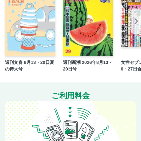
Exercise 筋トレ習慣で健やかな更年期ライフを
Newsweek SDGs Awards 2025
PenBooksフェアのご案内
Newsweek「世界の最新医療2025」のご案内
Picture Power 「時の層」で紡ぐ故郷・女川の物語
News English ＆ Letters
定期購読のご案内
週刊文春 8月13・20日夏
週刊新潮 2026年8月13・
女性セブン
Tokyo Eye 外国人リレーコラム──ティムラズ・レジャバ
の特大号
20日号
0・27日
「遠い存在」の茶道を見つめ直して
ご利用料金