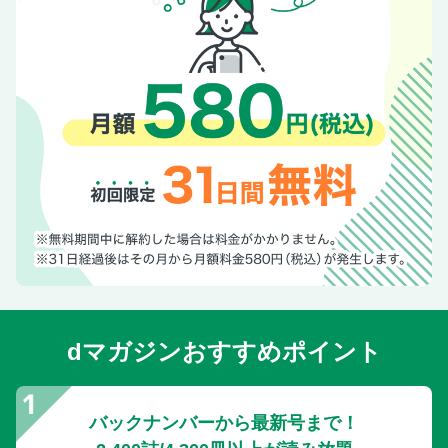
ドラえもん オニ珍しい原画を特別公開！
パワースポット特集Part2 2026年ハッピーで駆け抜けよう！
若手イケメン棋士を撮り下ろし 二代目S4
ガイドブックも発売決定！『木梨目線 IN ソウル』に密着！
ディーン・フジオカ「これでサンリオファミリーに！」
今週のイチオシ旬感コレクション
【特典】写真で見る！もっと皇室ニュース2025年12月愛子
さまスペシャル dマガジン限定特典
dマガジンおすすめポイント
バックナンバーから最新号まで！