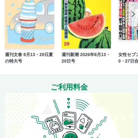
和田秀樹「逆説の健康相談室」
斎藤幸平「夜明けのコモン」
山田美保子の山田EYEモード
オバ記者エッセイ「いつも心にさざ波を！」
2025を総決算！ 脳活パズル
見逃しゼロ！ テレビガイド年末年始 エンタメ完全ガイド
週刊文春 8月13・20日夏
週刊新潮 2026年8月13・
女性セブン
短期集中連載第2回 名医が選んだ本当に頼れる病院 乳がん
の特大号
20日号
0・27日
子宮・卵巣がん 肝胆膵がん
大谷翔平「それでもハワイがいい」泥沼訴訟に余裕の笑み／
松嶋菜々子「米倉涼子不在で」新ドラマ仰天の計画
ご利用料金
木村拓哉 恩人の死に悲痛！「〝ナリ〟との縁つないでくれ
た」／玉木宏 イクメン姿が「プロフェッショナル！」
山本由伸 Nikiと〝円満破局〟「動画の女性は別人です」／ア
イナ・ジ・エンド「この声残したい」9年前の壮絶手術
警視庁記者クラブが騒然 NHK記者「わいせつ動画」拡散疑
惑
パワースポット特集Part1 運気を照らす初日の出