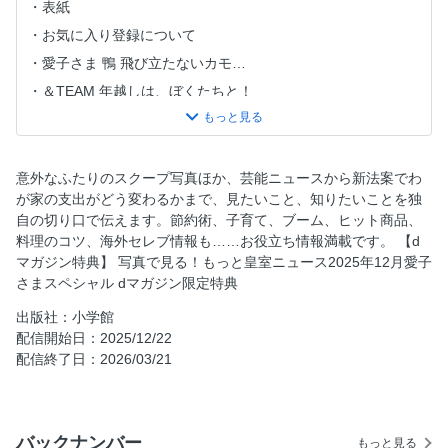
表紙
お気に入り登録について
愛子さま 鴨 飛び立たないカモ…
＆TEAM 年越しは、ぼくたちと！
帰省をおいしく！ 全国駅弁万博2026
老後リスクマネーにも安心 生命保険最強活用術
目次
意外なふたりのスクープ写真ほか、芸能ニュースから新法案でわ
が家の支出がどう変わるかまで、見たいこと、知りたいことを独
愛子さま 悠仁さま「共に世界へ！」重複の葛藤
自の切り口で伝えます。節約術、子育て、ブーム、ヒット商品、
福原愛「再婚と妊娠」衝撃告白120分
料理のコツ、海外セレブ情報も……お役立ち情報満載です。 【d
中居正広 不屈の重大闘病「絶対に人権回復を！」
マガジン特典】 写真で見る！もっと皇室ニュース2025年12月愛子
さまスペシャル dマガジン限定特典
中島裕翔 新木優子 結婚へ「一つ屋根の下」極秘交際
目黒蓮と妻夫木聡 男泣き『ロイヤルファミリー』打ち上げ
出版社：小学館
秘話
配信開始日：2025/12/22
配信終了日：2026/03/21
大野智の〝自宅〟でクリパ！ 美女モデルの「匂わせ写真」
／大森元貴〝ミセス無双〟止まらない「年齢は非公表にしま
す」
羽生結弦〝パワハラ騒動〟に続いて‥‥MISIAを呼べなくて
バックナンバー
もっと見る