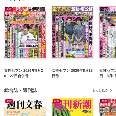
皇后雅子さま 驚異の「12億回閲覧」令和皇室 辣腕写真
新着
前代未聞の恐怖 人食いグマは今冬民家で冬眠する
絶対に失敗しない！ 最強の相続 生前贈与完全マニュアル
誰よりも得する、豊かになる！ 2026年完全予測
とらふぐ「ママってサバサバしてるから」
室井滋「ゆうべのヒミツ」
今村翔吾「この駅で」
鏡リュウジ「星々からの手紙」
おうちで作れるプロの味 名店料理人の「おせち」
体温上げて免疫力アップ 飲むカイロ温活ドリンク50
女性セブン 2026年8月2
女性セブン 2026年8月13
女性セブン 
0・27日合併号
日号
日・8月6
セブンズライブラリー
ピッカピカの投稿7年生
総合誌・週刊誌
ただっち「木曜日の妻たち」
もっと見る
「法律相談事務所」
新着
新着
新着
実録事件簿 お義母さん死んでください
衝撃 見たくなかった！ 家族の毒LINE