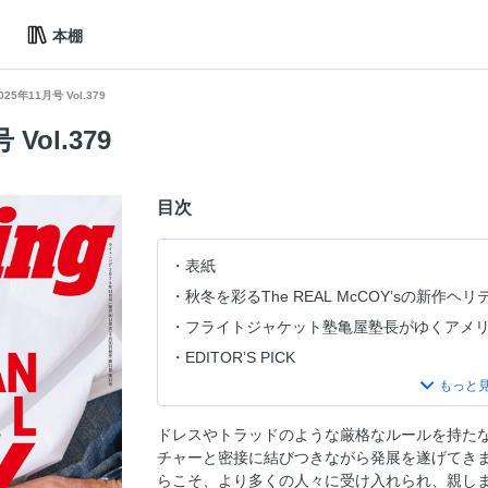
本棚
 2025年11月号 Vol.379
 Vol.379
目次
表紙
秋冬を彩るThe REAL McCOY’sの新作ヘ
フライトジャケット塾亀屋塾長がゆくアメリカ
EDITOR’S PICK
CONTENTS
巻頭特集 AMERICAN CASUAL MY RULE
ドレスやトラッドのような厳格なルールを持た
WAREHOUSE ＆ CO.AUTHENTIC PRODU
チャーと密接に結びつきながら発展を遂げてき
pure blue japan INDIGO通信
らこそ、より多くの人々に受け入れられ、親し