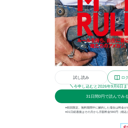
試し読み
ロ
今申し込むと
2026
年
9
月
6
日ま
31
日間
0円
で読んでみ
※初回限定。無料期間中に解約した場合は料金が
※31日経過後はその月から月額料金580円（税