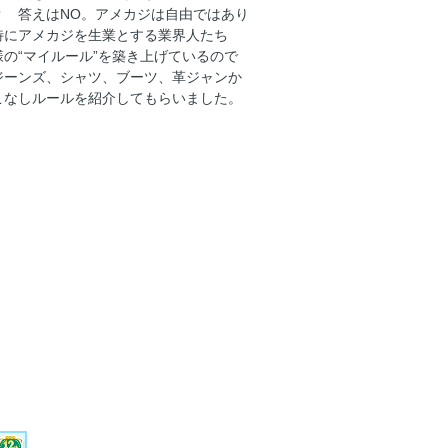
？ 答えはNO。アメカジは自由ではあり
ネイト
特にアメカジを生業とする業界人たち
の“マイルール”を築き上げているので
ジーンズ、シャツ、ブーツ、革ジャンか
こなしルールを紹介してもらいました。
月号 VOL.307