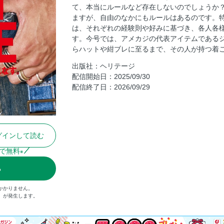
て、本当にルールなど存在しないのでしょうか
カルロス西の一歩先ゆくアメカジコーディ
ますが、自由のなかにもルールはあるのです。
SHIP JOHN STORIES
は、それぞれの経験則や好みに基づき、各人各様
FIRST ARROW’sのPOP UP SNAP
す。今号では、アメカジの代表アイテムである
らハットや紺ブレに至るまで、その人が持つ着
モヒカン小川の茶芯サロン
出版社：ヘリテージ
こうしてボクらはオーナーになった
配信開始日：2025/09/30
SLICK RIDES
配信終了日：2026/09/29
古いモノと暮らしてます！
ネクストヴィンテージの教科書
CLUB Lightning通信
グインして読む
奥付／次号予告
「Back Number Fair」Lightning 2019年11
で無料
※
る
かかりません。
込）が発生します。