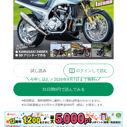
試し読み
ログインして読む
今申し込むと
2026
年
9
月
7
日まで無料
※
31
日間
0円
で読んでみる
※初回限定。無料期間中に解約した場合は料金がかかりません。
※31日経過後はその月から月額料金580円（税込）が発生します。