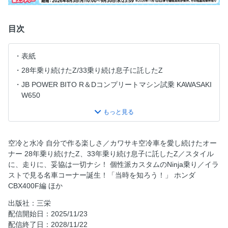
目次
表紙
28年乗り続けたZ/33乗り続け息子に託したZ
JB POWER BITO R＆Dコンプリートマシン試乗 KAWASAKI
W650
イラストで見る名車コーナー誕生！「当時を知ろう！」 ホ
ンダCBX400F編
個性派カスタムのNinja乗り スタイルに、走りに、妥協は一
空冷と水冷 自分で作る楽しさ／カワサキ空冷車を愛し続けたオー
切ナシ！
ナー 28年乗り続けたZ、33年乗り続け息子に託したZ／スタイル
PMCプロデュース Z系スタイル
に、走りに、妥協は一切ナシ！ 個性派カスタムのNinja乗り／イラ
ゴトーのストリートを楽しむ ブルーサンダースのエンジン
ストで見る名車コーナー誕生！「当時を知ろう！」 ホンダ
チューニング
CBX400F編 ほか
K2テック ヤマハRZV500チャンバー
出版社：三栄
いとしのモンキー復活大作戦！ 32年の時を経て復活させる!!
配信開始日：2025/11/23
配信終了日：2028/11/22
おれの街のバイク自慢