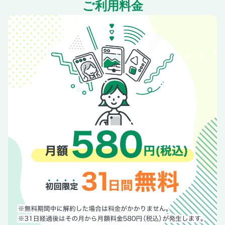
RZの教祖がRZとRZRを同時レストアする
ご利用料金
走り続けるオレのバイク道!!
Gバイクレディ
80-90RR伝説
プロフェッショナルが使う内燃機屋さんTISに聞く 機械加工
の英知が治具
原点回帰？ 再原付2スト
Gワークスアーカイブ 告知
パイプハンドル─ポジションテスト─
編集後記
裏表紙