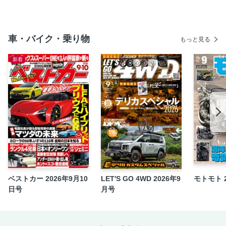
プライベーター百物語
みんなの愛車、チーム大募集!!!
車・バイク・乗り物
もっと見る
目次
おれの街のバイク自慢
新着
Try It!! 純正マフラーをカッコ良く加工してみる！
ワンストップのスペシャルショップが登場 リバイバルファ
クトリー
廃校になった校庭を有効活用 関東蜻蛉ミーティング
3Dプリンターシリンダーを使ったストリートマッハが登
場！
CBXオンリーMEETING in 城ヶ島
境界線 ──Border Line── 谷中乱歩
KAWASAKIマッハの魅力を伝える伝道師 後藤武がレポート
ベストカー 2026年9月10
LET'S GO 4WD 2026年9
モトモト 
テイストでマッハ2台で参加したぞ！
日号
月号
バイクをいじるための便利ツール
HONDA CBX400F パステルロード