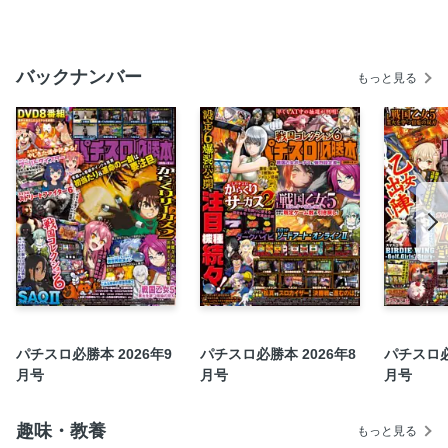
LBトリプルクラウンセブン
スマスロサンダーV
バックナンバー
もっと見る
嵐のねぶり打ち
スロスポ
鉄火場のレキシコン
万枚復活計画見聞録
スマスロに壊された漢
クボンヌの看破のすゝめ
新NISAくん
こー爺さんの窓際スロ放談
三闘流
日野そらやの朝勝
パチスロ必勝本 2026年9
パチスロ必勝本 2026年8
パチスロ必
ブドウ狩り
月号
月号
月号
射駒タケシのTAKE IT EASY
設定師語録
趣味・教養
もっと見る
ドロップアウト