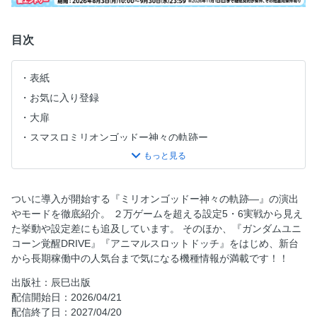
目次
表紙
お気に入り登録
大扉
スマスロミリオンゴッドー神々の軌跡ー
アニマルスロットドッチ
回胴ジャンキーズバトル
パチスロ機動戦士ガンダムユニコーン覚醒DRIVE
ついに導入が開始する『ミリオンゴッドー神々の軌跡―』の演出
やモードを徹底紹介。 ２万ゲームを超える設定5・6実戦から見え
スマスロ甲鉄城のカバネリ海門決戦
た挙動や設定差にも追及しています。 そのほか、『ガンダムユニ
真打 吉宗
コーン覚醒DRIVE』『アニマルスロットドッチ』をはじめ、新台
スマスロヨルムンガンド
から長期稼働中の人気台まで気になる機種情報が満載です！！
アクダマドライブ
出版社：辰巳出版
L虚構推理
配信開始日：2026/04/21
配信終了日：2027/04/20
異世界カルテットBT