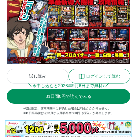
試し読み
ログインして読む
今申し込むと
2026
年
9
月
6
日まで無料
※
31
日間
0円
で読んでみる
※初回限定。無料期間中に解約した場合は料金がかかりません。
※31日経過後はその月から月額料金580円（税込）が発生します。