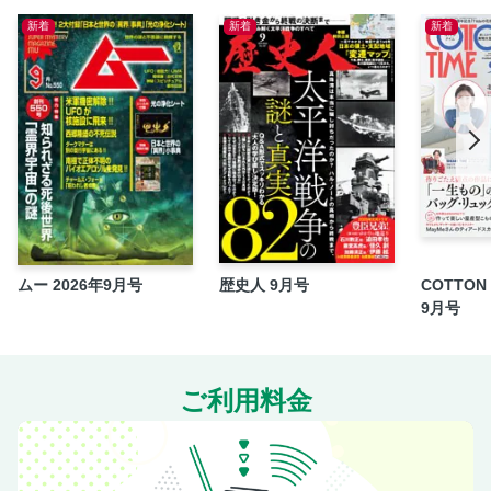
新着
新着
新着
マコトの華無し裏街道
ロックオン
美原アキラの稼働記
スマート沖スロダークハイビ
戦国乙女５
BIRDIE WING
スーパーリオエース
スマスロバイオハザードRE:3ほか
スマスロビッグドリームほか
ムー 2026年9月号
歴史人 9月号
COTTON 
読者プレゼント
9月号
来店スケジュール
CONTENTS
ご利用料金