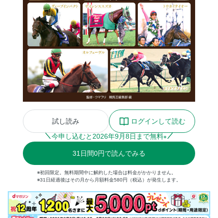
試し読み
ログインして読む
今申し込むと
2026
年
9
月
8
日まで無料
※
31
日間
0円
で読んでみる
※初回限定。無料期間中に解約した場合は料金がかかりません。
※31日経過後はその月から月額料金580円（税込）が発生します。