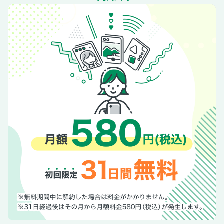
ダイユウサク
トウカイテイオー
ナリタブライアン
サクラローレル
ゼンノロブロイ
ダイワスカーレット
ジェンティルドンナ
サトノダイヤモンド
キタサンブラック
エフフォーリア
ドウデュース
第4章 感動の宝塚記念
ハイセイコー
タマモクロス
メジロライアン
メジロマックイーン