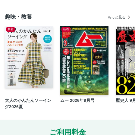
トウショウボーイ
趣味・教養
シンボリルドルフ
もっと見る
イナリワン
新着
新着
オグリキャップ
メジロパーマー
マヤノトップガン
テイエムオペラオー
シンボリクリスエス
ディープインパクト
ドリームジャーニー
リスグラシュー
大人のかんたんソーイン
ムー 2026年9月号
歴史人 9
イクイノックス
グ2026夏
ダート&障害王者も参戦! “夢舞台” 有馬記念
第3章 伝説の有馬記念
テンポイント
ご利用料金
グリーングラス