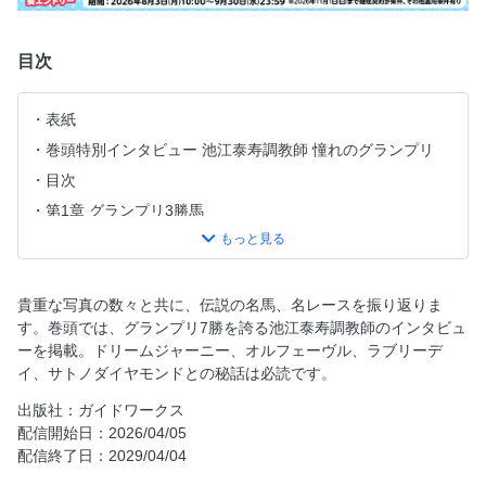
目次
表紙
巻頭特別インタビュー 池江泰寿調教師 憧れのグランプリ
目次
第1章 グランプリ3勝馬
スピードシンボリ
グラスワンダー
オルフェーヴル
貴重な写真の数々と共に、伝説の名馬、名レースを振り返りま
す。巻頭では、グランプリ7勝を誇る池江泰寿調教師のインタビュ
ゴールドシップ
ーを掲載。ドリームジャーニー、オルフェーヴル、ラブリーデ
クロノジェネシス
イ、サトノダイヤモンドとの秘話は必読です。
グランプリ ファン投票の歴史
出版社：ガイドワークス
第2章 グランプリ2勝馬
配信開始日：2026/04/05
リュウフオーレル
配信終了日：2029/04/04
シンザン