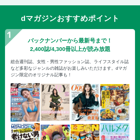
ビワハヤヒデ
dマガジンおすすめポイント
マーベラスサンデー
サイレンススズカ
メイショウドトウ
バックナンバーから最新号まで！
ナカヤマフェスタ
2,400誌/4,300冊以上が読み放題
ラブリーデイ
サトノクラウン
総合週刊誌、女性・男性ファッション誌、ライフスタイル誌
など多彩なジャンルの雑誌がお楽しみいただけます。dマガ
タイトルホルダー
ジン限定のオリジナル記事も！
メイショウタバル
有馬記念の顔晩年まで愛され続けたナイスネイチャ
コスモバルク 有馬記念6度の挑戦!
トリビア、データ一覧