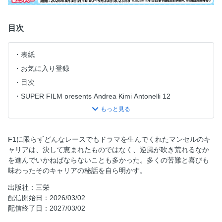
目次
表紙
お気に入り登録
目次
SUPER FILM presents Andrea Kimi Antonelli 12
創刊40周年の御礼と季刊化リニューアルのお知らせ
特集 ナイジェル・マンセル 折れない男のキャリアに学ぶ
「逆境こそ好機」の理由
F1に限らずどんなレースでもドラマを生んでくれたマンセルのキ
はじめに 実はセナよりもお好きでしたよね？
ャリアは、決して恵まれたものではなく、逆風が吹き荒れるなか
を進んでいかねばならないことも多かった。多くの苦難と喜びも
本人が回想する、逆境に歯向かい続けたその半生 折れそう
味わったそのキャリアの秘話を自ら明かす。
でもなお、百折不撓
不屈のキャリア Part1 Williams 1986 ＆ 1988 下剋上まで、
出版社：三栄
あと一歩
配信開始日：2026/03/02
配信終了日：2027/03/02
撮り下ろしマシンギャラリー 1988 Williams FW12 Judd