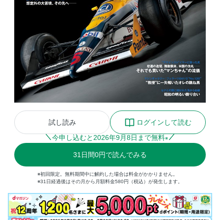
試し読み
ログインして読む
今申し込むと
2026
年
9
月
8
日まで無料
※
31
日間
0円
で読んでみる
※初回限定。無料期間中に解約した場合は料金がかかりません。
※31日経過後はその月から月額料金580円（税込）が発生します。