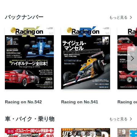
大英帝国の愛すべき息子・誕生前史 マンセルって…誰？
不屈のキャリア Part2 Ferrari 1990 ナンバー2の悲哀、再び
バックナンバー
もっと見る
一矢報いた90年エストリル優勝車を細部探訪 引退宣言から
70日……生きていたマンセル
“数字”で見るナイジェル・マンセル「31」「1」「13」「5」
不屈のキャリア Part3 Indy Car（CART） 王者は大将にあら
ず
いま、マンセルをホビーで愛す １：SPARK／再現度も満足
度も高い1/18
ナイジェル・マンセル“らしさ”あふれる F1名＆迷レース［5
＋1］選
Looking Back リザルトに見る物語 第34回 1980年ヨーロッ
パF2選手権 最終戦 ホッケンハイム
Racing on No.542
Racing on No.541
Racing o
セバスチャン・ベッテルのマンセル愛 マイヒーローと結ん
だカーナンバー「5」の絆
いま、マンセルをホビーで愛す ２：HASEGAWA／当時のプ
車・バイク・乗り物
もっと見る
ラモ少年、出番です
新着
ナイジェル・マンセル×アイルトン・セナ 憎しみなき宿敵関