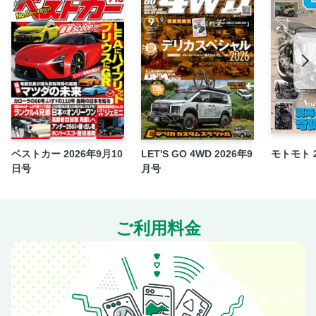
係!?
おわりに 愛すべき“マンちゃん”でいてくれてありがとう
auto sport Web shop
レーシングオン × エムエス・モデルズ
LM Car Spirit #02 Honda NSX GT2 告知
空冷ポルシェの祭典「LUFT TOKYO」がやってくる
バックナンバー
読者プレゼント
ベストカー 2026年9月10
LET'S GO 4WD 2026年9
モトモト 
次号予告／奥付
日号
月号
裏表紙
特別付録 No.001 創刊号 小冊子
ご利用料金