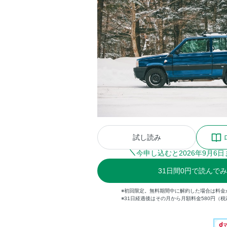
試し読み
今申し込むと
2026
年
9
月
6
日
31
日間
0円
で読んでみ
※初回限定。無料期間中に解約した場合は料金
※31日経過後はその月から月額料金580円（