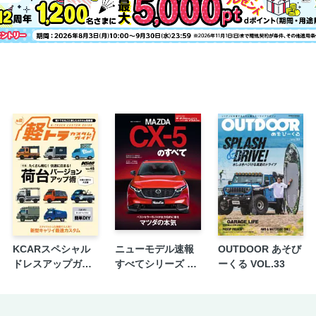
KCARスペシャル
ニューモデル速報
OUTDOOR あそび
ドレスアップガイ
すべてシリーズ 第
ーくる VOL.33
ド Vol.45 軽トラカ
653弾 新型CX-5の
スタムガイド No.3
すべて