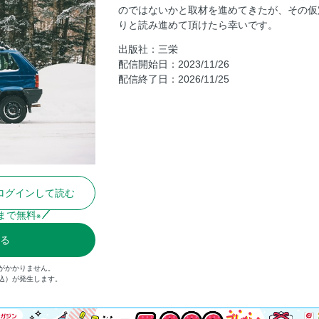
のではないかと取材を進めてきたが、その仮
SPRING CHILL MIX IN PARKING LOT
りと読み進めて頂けたら幸いです。
HOME ON WHEELS: OFF-GRID TINY HO
出版社：三栄
LIMITS OF MOTORHOME feat. LADE F
配信開始日：2023/11/26
キャンピングカーの限界値と未来の方向
配信終了日：2026/11/25
奥付
BACK NUMBER
NEXT ISSUE
裏表紙
ログインして読む
まで無料
※
る
がかかりません。
税込）が発生します。