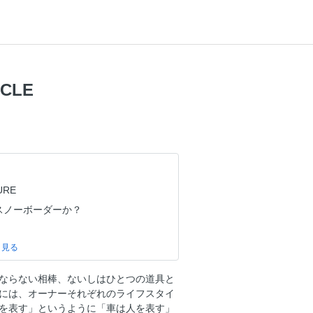
ICLE
URE
”スノーボーダーか？
R OWNERS
ならない相棒、ないしはひとつの道具と
には、オーナーそれぞれのライフスタイ
PROTECTIVE?
を表す」というように「車は人を表す」