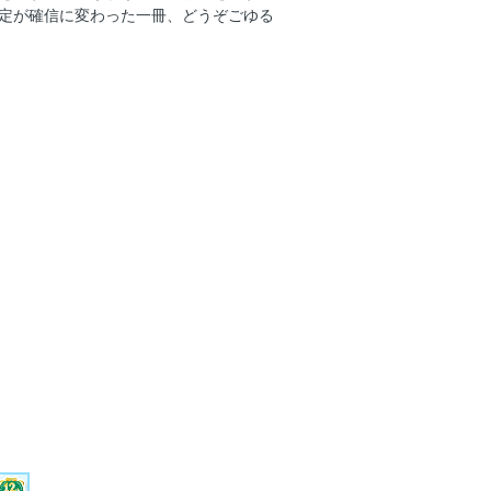
定が確信に変わった一冊、どうぞごゆる
USE feat. SHIN BIYAJIMA
AMILY
性