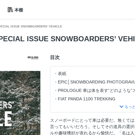
本棚
SPECIAL ISSUE SNOWBOARDERS’ VEHICLE
SPECIAL ISSUE SNOWBOARDERS’ VEH
目次
表紙
EPIC│SNOWBOARDING PHOTOGRAV
PROLOGUE 車は体を表す“どのような
FIAT PANDA 1100 TREKKING
TARO TAMAI VEHICLE HISTORY
FORCUS ON TOYOTA LAND CRUISE
スノーボードにとって車は必要だ。無くては
REAR CHECK 1, 2.....
言ってもいいだろう。そしてその道具の選択
WHAT IS WRONG WITH BEING OVER
ルや趣味嗜好が表れるから愉快だ。「名は人