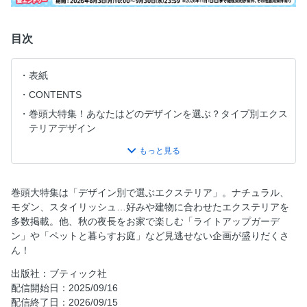
目次
表紙
CONTENTS
巻頭大特集！あなたはどのデザインを選ぶ？タイプ別エクス
テリアデザイン
ライトアップのエクステリア＆ガーデン
テラスがあるガーデンでもっとお庭ライフを楽しもう！
あなたの「やりたい」を叶えるテラスガーデン。夢を実現さ
巻頭大特集は「デザイン別で選ぶエクステリア」。ナチュラル、
せる家具選び
モダン、スタイリッシュ…好みや建物に合わせたエクステリアを
大切な家族のために ペットと楽しめる快適ガーデン
多数掲載。他、秋の夜長をお家で楽しむ「ライトアップガーデ
ン」や「ペットと暮らすお庭」など見逃せない企画が盛りだくさ
地球にも家族にも優しい 天然素材を使用したデザイン
ん！
心と身体を癒す存在 緑と暮らす、ということ
出版社：ブティック社
お手入れやスペースを考慮 植栽計画を見直そう
配信開始日：2025/09/16
ブティック社の本
配信終了日：2026/09/15