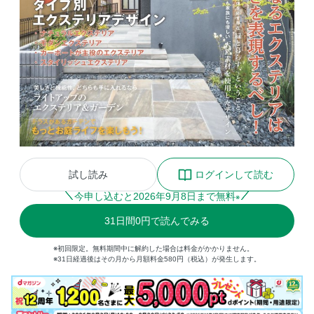
試し読み
ログインして読む
今申し込むと
2026
年
9
月
8
日まで無料
※
31
日間
0円
で読んでみる
※初回限定。無料期間中に解約した場合は料金がかかりません。
※31日経過後はその月から月額料金580円（税込）が発生します。