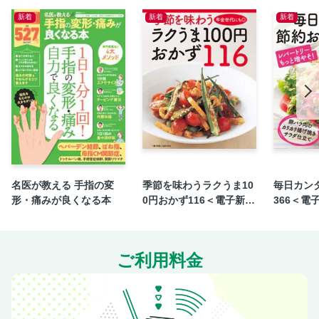
新着
新着
新着
名医が教える 手指の変
季節を味わうラクうま10
毎日カン
形・痛みが良くなる本
0円おかず116＜電子新版
366＜電
＞
ご利用料金