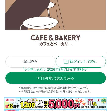
試し読み
ログインして読む
今申し込むと
2026
年
9
月
7
日まで無料
※
31
日間
0円
で読んでみる
※初回限定。無料期間中に解約した場合は料金がかかりません。
※31日経過後はその月から月額料金580円（税込）が発生します。