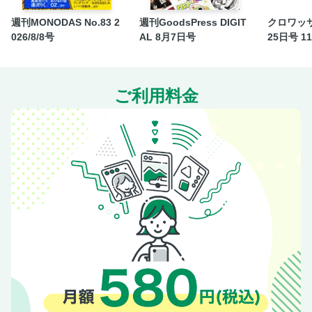
DNA 〈宗像堂〉のDNAが全国各地に広がっています。
週刊MONODAS No.83 2
週刊GoodsPress DIGIT
クロワッサ
BREAD TRIP 旅の目的地にしたいベーカリー。
026/8/8号
AL 8月7日号
25日号 1
AREA 日本屈指の激戦区で、こだわりパンを食べ比べ。
BITE ＆ DRINK 自由で愉快な“パン飲み”の世界。
WITH BREAD 極上のパンの供と、デザインのいいパングッ
ご利用料金
ズ。
FAVORITE 私の常パン。
BREAD LIST 50 日本全国お取り寄せできるベーカリー50
軒！
クレジット
アウトロ
裏表紙