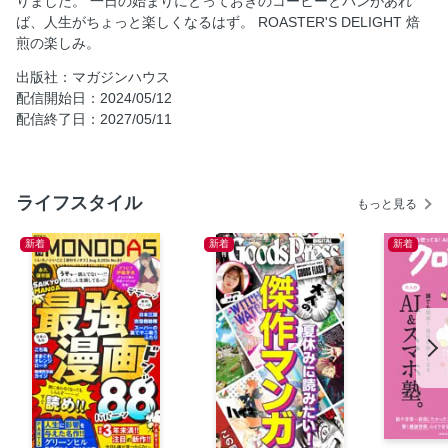
りました。 一日の始まりにとっておきのコーヒーとパンがあれ
FAVORITE 焙煎士がこよなく愛するコーヒーとは？
ば、人生がちょっと楽しくなるはず。 ROASTER'S DELIGHT 焙
DESTINATION CAFE 街の看板カフェ。
煎の楽しみ。
DESIGN 建築家・デザイナーが手がけた、空間ごと味わう
出版社：マガジンハウス
カフェ。
配信開始日：2024/05/12
IN THE TOWN カフェは街の入口です。
配信終了日：2027/05/11
COZY CAFE 居心地のいいカフェの条件。 〈Puddle〉加
藤匡毅に聞いた、“行きたくなるカフェ”とは。
BAKED SWEETS ハイレベルな焼き菓子が楽しめるカフ
ライフスタイル
もっと見る
ェ、急増中！
CAFE DIARY カフェ街ダイアリー。
新着
新着
新着
THE BREAD TRENDS 今、いちばん食べたいパン
MAP 訪ねても取り寄せても楽しい全国のおいしいベーカリ
ー。
KNOWLEDGE 覚えておきたい基礎パン事典。
BIG HIT 行列ができるベーカリーの秘密。
A BAKER’S DAY ベーカリー〈月とピエロ〉の一日。
HIGH HYDRATION 今、パンは「超もっちり」が旬です。