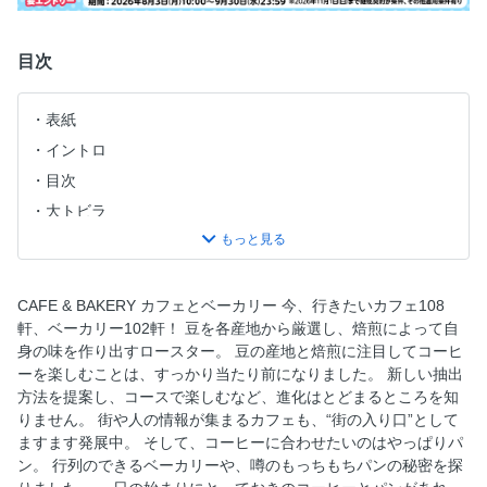
目次
表紙
イントロ
目次
大トビラ
ROASTER'S DELIGHT 焙煎の楽しみ。
CAFE MAP 日本全国、次の旅で訪れたいカフェ&ロースタ
ー108軒。
CAFE & BAKERY カフェとベーカリー 今、行きたいカフェ108
ROASTER NEWS 新しい物語をはじめた３つのロースタ
軒、ベーカリー102軒！ 豆を各産地から厳選し、焙煎によって自
ー。
身の味を作り出すロースター。 豆の産地と焙煎に注目してコーヒ
ーを楽しむことは、すっかり当たり前になりました。 新しい抽出
EXPERIENCE コーヒーは“体験する”時代です。
方法を提案し、コースで楽しむなど、進化はとどまるところを知
WHAT’S NEXT？ ブルーボトルコーヒー最新形。進化をひ
りません。 街や人の情報が集まるカフェも、“街の入り口”として
もとく新・解体新書。
ますます発展中。 そして、コーヒーに合わせたいのはやっぱりパ
MUG CUP カフェとロースターのマグカップ、進化中。
ン。 行列のできるベーカリーや、噂のもっちもちパンの秘密を探