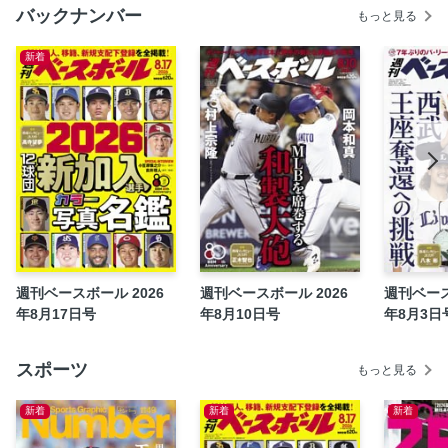
栄光の鷹戦士たち Hawks 2025 Greatest Heroes
バックナンバー
もっと見る
優勝監督CLOSE-UP 小久保裕紀［監督］ 「決断力」で引き
寄せたV2
新着
【阪神タイガース優勝記念号 好評発売中！】
岡田彰布の「そらそうよ」
【阪神タイガース90年史 好評発売中！】
12球団WEEKLYトピックス
石田雄太の「閃球眼」
【決定版!! 2025ドラフト候補選手名鑑 プロ注目の高校・大
学・社会人200選手掲載】
野球浪漫2025〈33〉 木浪聖也［阪神］
週刊ベースボール 2026
週刊ベースボール 2026
週刊ベース
昭和世代の言い残し 村田真一［元巨人］〈3〉
年8月17日号
年8月10日号
年8月3日
【ベースボールマガジン11月号 栗橋茂と近鉄バファロー
ズ】
スポーツ
もっと見る
あの日、あのとき、あの場所で
ボールパーク共和国
新着
新着
新着
スージー鈴木の「球さわぎの腰つき」