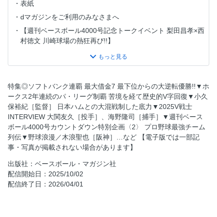
表紙
dマガジンをご利用のみなさまへ
【週刊ベースボール4000号記念トークイベント 梨田昌孝×西
村徳文 川崎球場の熱狂再び!!】
特集◎ソフトバンク連覇達成！ 21度目のリーグ優勝
歓喜の優勝シーン
ホークスナイン優勝会見＆喜び爆発！ 歓喜のビールかけ
特集◎ソフトバンク連覇 最大借金7 最下位からの大逆転優勝!!▼ホ
V戦士インタビュー 大関友久［投手］ 理想からの逆算
ークス2年連続のパ・リーグ制覇 苦境を経て歴史的V字回復▼小久
保裕紀［監督］ 日本ハムとの大混戦制した底力▼2025V戦士
V戦士インタビュー 海野隆司［捕手］ ヒントはグラウンドの
INTERVIEW 大関友久［投手］、海野隆司［捕手］▼週刊ベース
中に
ボール4000号カウントダウン特別企画〈2〉 プロ野球最強チーム
編集部厳選！ 2025ソフトバンクのMVP L.モイネロ［投手］
列伝▼野球浪漫／木浪聖也［阪神］…など 【電子版では一部記
鷹史上最強助っ人
事・写真が掲載されない場合があります】
2015-2024 過去10年のパ・リーグMVP 最高の価値を持った
出版社：ベースボール・マガジン社
男たち
配信開始日：2025/10/02
2025 優勝への軌跡 借金7からの大逆転劇
配信終了日：2026/04/01
編集部選定 月別ベストゲーム
2025ホークス強さの源泉 福岡移転後11度目のV