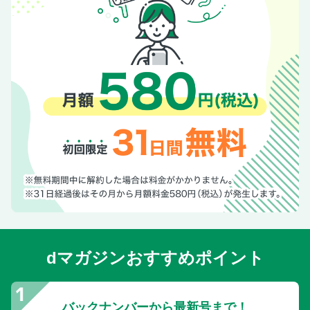
デーブ大久保の「さあ、話しましょう！」
小笠原道大「フルスイング主義」
伊原春樹「野球の真髄」
週間記録室
次号予告
週刊ベースボール4000号カウントダウン特別企画〈2〉 プロ
野球最強チーム列伝
週ベ4000号記念トークショー 江川卓×掛布雅之
ドジャースが4年連続地区優勝 WS連覇へ最初の関門クリア
MLB FLASH 山本由伸［ドジャース］
綱島理友のプロ野球ユニフォーム物語
廣岡達朗 「やれ」と言える信念
dマガジンおすすめポイント
バックナンバーから最新号まで！