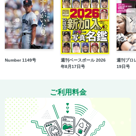
INFORMATION
ベースボールゼミナール
独立リーグWEEKLY REPORT
オイシックス新潟
【野球タイプ別 鴻江理論 引いて使ううで体、押して使うあ
し体／鴻江寿治】
2025メジャーニュース
Number 1149号
週刊ベースボール 2026
週刊プロレ
MLB最新事情
年8月17日号
19日号
ファーム一番星〈最終回〉 田中陽翔［ヤクルト］
プロ野球を支える仕事人
都市対抗 INSIDE STORY〈3〉
ご利用料金
ドラフト逸材CLOSE-UP〈37〉 那須皓太朗［武田高／内野
手］
アマチュア野球情報最前線
韓国プロ野球WEEKLY REPORT
“唯一無二の独立球団”を目指す挑戦 町田祐樹監督［HBL富良
野ブルーリッジ］