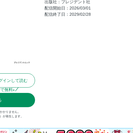
出版社：プレジデント社
洗練の”クミン料理”で楽しい大人の酒宴を
配信開始日：2026/03/01
配信終了日：2029/02/28
カルダモンと、クミンと、日本酒と。
台湾「馬告」は、レモングラスか、山椒か
「コーラ風ドリンク」レシピを提案
香る！焼酎スパイスカクテル
【dマガジン限定コンテンツ】〝フードロ
グインして読む
まで無料
※
る
がかかりません。
込）が発生します。