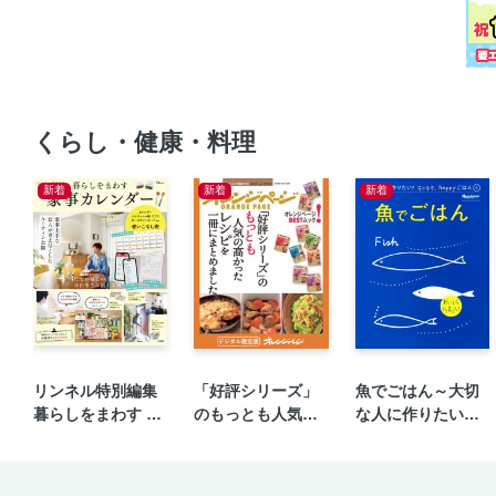
くらし・健康・料理
新着
新着
新着
リンネル特別編集
「好評シリーズ」
魚でごはん～大切
暮らしをまわす 家
のもっとも人気の
な人に作りたい！
事カレンダー
高かったレシピを
ラクラク、happy
一冊にまとめまし
ごはん④
た。