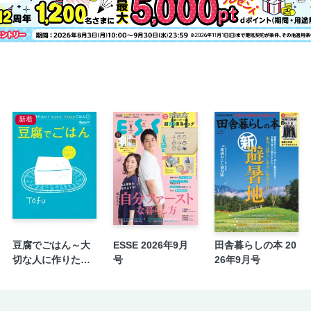
新着
豆腐でごはん～大
ESSE 2026年9月
田舎暮らしの本 20
切な人に作りた
号
26年9月号
い！ラクラク、ha
ppyごはん⑤