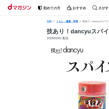
初めての方
おすすめ
さがす
TOP
くらし・健康・料理
技あり！dancyuスパイ
技あり！dancyuスパ
2026/03/01 配信