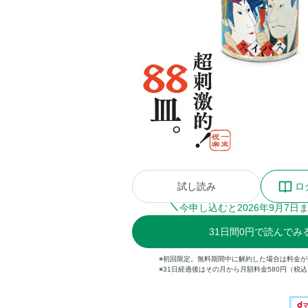
試し読み
ロ
今申し込むと
2026
年
9
月
7
日
31
日間
0円
で読んでみ
※初回限定。無料期間中に解約した場合は料金
※31日経過後はその月から月額料金580円（税