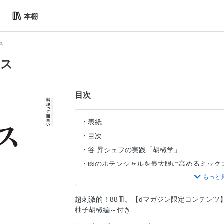
本棚
ス
イス
目次
表紙
目次
谷 昇シェフの実践「胡椒学」
肉のポテンシャルを最大限に高めるミック
よだれ鶏と麻辣味の真髄
伊賀・土楽窯の山椒暦
超刺激的！88皿。【dマガジン限定コンテン
江戸っ子好みの七色唐がらし
柚子胡椒編～付き
スヌ子の酔いどれスパイス大喜利