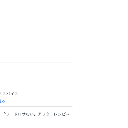
ススパイス
ツ】〝フードロサない〟アフターレシピ～