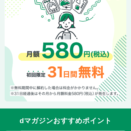
「第二の土俵」で金星を！◎佐藤祥子 元小結阿武咲の打越奎
也さん（（株）ディアラ勤務）
〈大銀杏が待っている〉大喜翔 大貴［追手風］
話の玉手箱87「粋だねえ」
雑記帳
若者頭福ノ里が停年
「あの日 あのとき あの“場所”で」7長谷川勝敏（元関脇。秀
ノ山親方）の初賜盃◎下家義久
令和8年5月場所全力士略歴付き星取表
インターハイ展望
東日本学生相撲
西日本学生相撲
〈アマ翔る！261〉◎十枝慶二 追悼 ウクライナ相撲連盟
JAPAN事務所共同代表・三池哲也さん
アマチュア相撲だより
dマガジンおすすめポイント
角界ニュース
読者のさじき