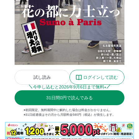
試し読み
ログインして読む
今申し込むと
2026
年
9
月
6
日まで無料
※
31
日間
0円
で読んでみる
※初回限定。無料期間中に解約した場合は料金がかかりません。
※31日経過後はその月から月額料金580円（税込）が発生します。