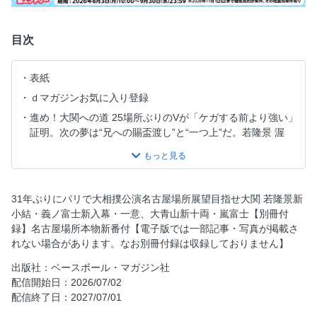
目次
表紙
ｄマガジンお気に入り登録
進め！大関への道 25場所ぶりのVが「ケガする前より強い」
証明。次の夢は“兄への賜盃渡し”と“一つ上”だ。若隆景 渥
［荒汐］
大相撲パリ公演31年ぶりの大相撲にパリ大興奮！
名古屋場所展望「レベルの高い優勝」が条件ながら、霧島に
31年ぶりにパリで大相撲公演名古屋場所展望目指せ大関 若隆景新
綱取りの望み
小結・義ノ富士新入幕・一意、大青山新十両・嵐富士【別冊付
勝負の名古屋場所 ①大の里 泰輝［二所ノ関］／②霧島 鐵
録】名古屋場所本物新番付【電子版では一部記事・写真が掲載さ
力［音羽山］／③琴櫻 将傑［佐渡ケ嶽］
れない場合があります。なお別冊付録は収録しておりません】
名古屋場所新昇進力士 新小結 義ノ富士 直哉［伊勢ヶ濱］／
出版社：ベースボール・マガジン社
新入幕 一意 虎風［木瀬］／新入幕 大青山 大介［荒汐］
配信開始日：2026/07/02
7月場所 花の新十両データバンク 嵐富士 奏凪人［伊勢ケ
配信終了日：2027/07/01
濱］