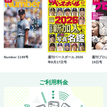
新着
新着
新着
〈記録の手帖〉5月場所、役力士5人休場の余波
関取立志伝 千代丸一樹［九重］
千代丸思い出のアルバム
幕下以下各段報告
【名古屋場所特報】新番付トピックス
【名古屋場所特報】寸評付き 幕内写真入り特製番付
【名古屋場所特報】寸評付き 十両写真入り特製番付
【名古屋場所特報】幕下以下番付／幕下以下優秀力士／力士
Number 1149号
週刊ベースボール 2026
週刊プロレ
改名
年8月17日号
19日号
宮城野部屋預かり解除
【名古屋場所特報】秋場所案内／夏巡業案内
名古屋場所記録への招待
ご利用料金
関取立志伝 英乃海拓也［木瀬］
英乃海思い出のアルバム
相撲協会YouTube連動企画プレイバック!! 昭和43年7月場所
一門別年寄一覧表＆「相撲部屋聞き書き帖」