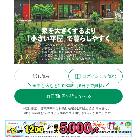
試し読み
ログインして読む
今申し込むと
2026
年
9
月
6
日まで無料
※
31
日間
0円
で読んでみる
※初回限定。無料期間中に解約した場合は料金がかかりません。
※31日経過後はその月から月額料金580円（税込）が発生します。