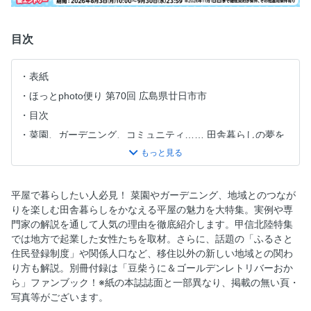
目次
表紙
ほっとphoto便り 第70回 広島県廿日市市
目次
菜園、ガーデニング、コミュニティ…… 田舎暮らしの夢を
「平屋」で実現！ 平屋で暮らす。
PART 1 移住者インタビュー その① 畑と暮らしがひと続き
の平屋
平屋で暮らしたい人必見！ 菜園やガーデニング、地域とのつなが
その② 家族の時間が豊かになる平屋
りを楽しむ田舎暮らしをかなえる平屋の魅力を大特集。実例や専
PART 2 建築士が人気の理由を解説 なぜ今、「平屋」が選ば
門家の解説を通して人気の理由を徹底紹介します。甲信北陸特集
れるのか
では地方で起業した女性たちを取材。さらに、話題の「ふるさと
住民登録制度」や関係人口など、移住以外の新しい地域との関わ
PART 3 300万円以下の「平屋」カタログ
り方も解説。別冊付録は「豆柴うに＆ゴールデンレトリバーおか
自分の幸せを起点に、 地域に新しい価値を生み出した女性
ら」ファンブック！※紙の本誌誌面と一部異なり、掲載の無い頁・
たち 私らしい地方起業
写真等がございます。
ふるさと住民登録制度で注目 関係人口という新しい暮らし