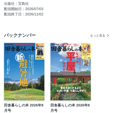
出版社：宝島社
方 第二のふるさとがつくれる時代へ
配信開始日：2026/07/03
子育て世代移住Project 第50回【 福島県南相馬市】 巣立ちの
配信終了日：2026/11/02
日に見えた 「こども・子育て本気で応援!!」の空気
Special Interview 俳優 斎藤 工さん
無農薬！ 小さな畑で多品種、多収量！ 自然菜園でプチ自給
バックナンバー
もっと見る
第23回 キャベツ
田舎イベント案内
読者プレゼント
田舎情報館
次回予告
別冊付録 豆柴 うに＆ ゴールデンレトリバー おから ファン
ブック
田舎暮らしの本 2026年9
田舎暮らしの本 2026年8
月号
月号