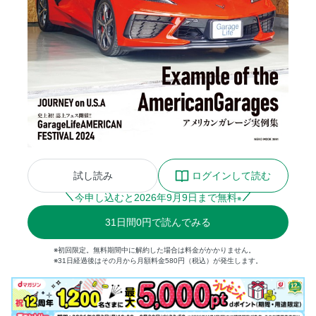
試し読み
ログインして読む
今申し込むと
2026
年
9
月
9
日まで無料
※
31
日間
0円
で読んでみる
※初回限定。無料期間中に解約した場合は料金がかかりません。
※31日経過後はその月から月額料金580円（税込）が発生します。