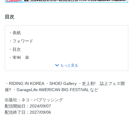
目次
表紙
フォワード
目次
実例 扉
実例01 リアルな世界観をガレージに活かす。
実例02 物置をガレージにリノベーション。
実例03 セルフビルドガレージの究極系か？
・RIDING IN KOREA ・SHOEI Gallery ・史上初! 誌上フェス開
催!! ・GarageLife AMERICAN BIG FESTIVAL など
実例04 ２台のアメ車を悠々収める2×４ガレージ。
実例05 想いをこめた遊びの空間。
出版社：ネコ・パブリッシング
配信開始日：2024/09/07
実例06 海上コンテナのガレージライフ。
配信終了日：2027/09/06
実例07 59キャデラックのガレージハウス。
実例08 アメリカンスチールスパンを活用したガレージ。
実例09 多くの趣味を詰め込んだ贅沢ガレージ。