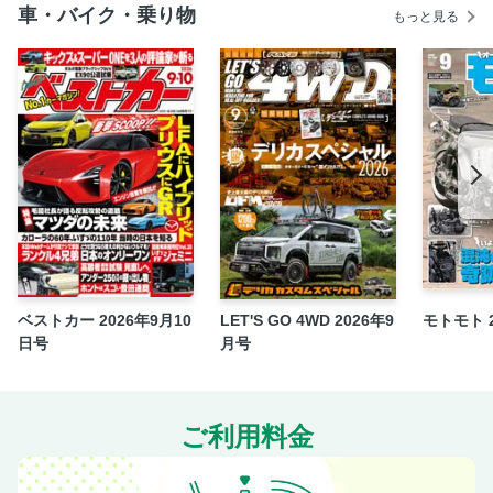
車・バイク・乗り物
もっと見る
実例10 5000㎡の敷地に建てたガレージハウス。
実例11 ３パート構成としたガレージ空間。
U.S.A. GRAND TOUR
巻中付録
史上初! GarageLifeアメリカン誌上フェスティバル
INFORMATION
TOURING IN KOREA
奥付
ベストカー 2026年9月10
LET'S GO 4WD 2026年9
モトモト 
日号
月号
ご利用料金