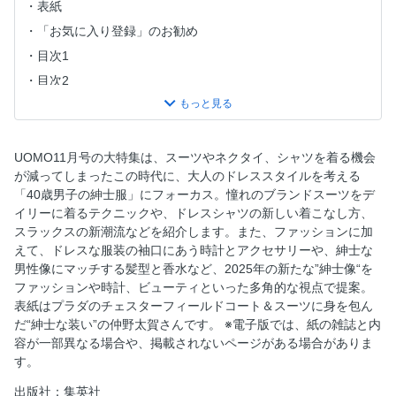
表紙
「お気に入り登録」のお勧め
目次1
目次2
UP！
Hiroshi Fujiwara LENS ＆ ANGLES
What’s the New Gentleman？ なぜ今、「ドレスアップ」を
UOMO11月号の大特集は、スーツやネクタイ、シャツを着る機会
提案するのか。2025年の新ドレススタイル考 40歳男子、紳
が減ってしまったこの時代に、大人のドレススタイルを考える
士服に目覚める。
「40歳男子の紳士服」にフォーカス。憧れのブランドスーツをデ
イリーに着るテクニックや、ドレスシャツの新しい着こなし方、
1．feat．Noritaka Hamao スーツは普段着。
スラックスの新潮流などを紹介します。また、ファッションに加
2．ジャケパンは、素材を押さえておけばいい。
えて、ドレスな服装の袖口にあう時計とアクセサリーや、紳士な
COLUMN ニコラ・ガバールに訊く「自由にスーツで遊ぶ」
男性像にマッチする髪型と香水など、2025年の新たな”紳士像“を
話
ファッションや時計、ビューティといった多角的な視点で提案。
表紙はプラダのチェスターフィールドコート＆スーツに身を包ん
COLUMN 長山一樹に訊く「初めてのサヴィル・ロウ」の話
だ“紳士な装い”の仲野太賀さんです。 ※電子版では、紙の雑誌と内
3．feat．Reo Tamaoki 着流すドレスシャツ。
容が一部異なる場合や、掲載されないページがある場合がありま
4．スラックスの腰にゆるさはいらない。
す。
COLUMN 鴨志田康人に訊く「理想的なドレスシャツ」の話
出版社：集英社