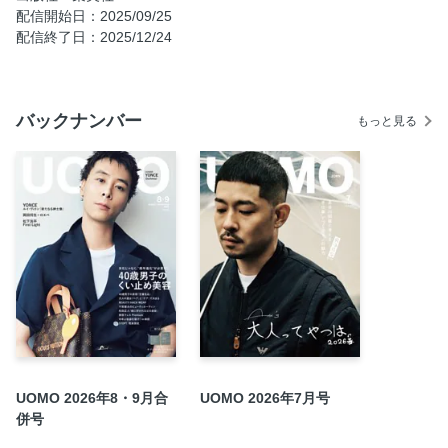
6．とがった革靴をまるく履く。
配信開始日：2025/09/25
配信終了日：2025/12/24
COLUMN Q．この靴はどんな仕事をしてる人？
紳士を彩る手元を考える Watch ＆ Jewelry Book
COLUMN A．私はこの靴で働いています！
バックナンバー
もっと見る
7．黒縁メガネに回帰する。
COLUMN 小林順平の「１カ月、毎日違うVゾーンにこだわ
る」話
8．ヘアと香りで紳士服を仕上げる。
UOMO Watch Academy ジャガー・ルクルトで分解組み立て
を体験
自動車ニュースタンダード研究所 Volkswagen ID． Buzz
教えて！ 東京スニーカー氏
AD
今月のUOMO ここだけの話
次号予告
UOMO 2026年8・9月合
UOMO 2026年7月号
併号