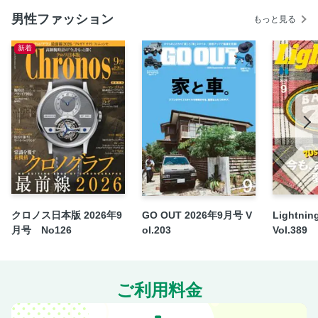
男性ファッション
もっと見る
新着
クロノス日本版 2026年9
GO OUT 2026年9月号 V
Lightni
月号 No126
ol.203
Vol.389
ご利用料金