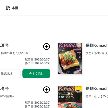
本棚
6.夏号
長野Komach
信州の夏あそび2026
ひとくち食べたら
配信日(2026/06/30)
終了日(2027/06/29)
雑誌詳細
今すぐ読む
6.冬号
長野Komach
温the信州～
特集「心ときめ
配信日(2025/12/30)
終了日(2026/12/29)