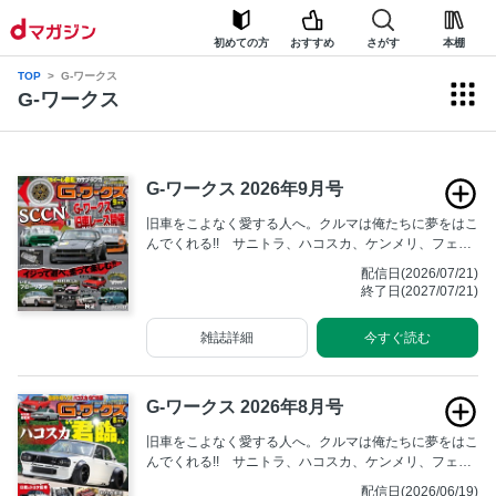
初めての方
おすすめ
さがす
本棚
TOP
G-ワークス
G-ワークス
G-ワークス 2026年9月号
旧車をこよなく愛する人へ。クルマは俺たちに夢をはこ
んでくれる!! サニトラ、ハコスカ、ケンメリ、フェア
レディZ、そしてハチロク……。いつまでも輝きを失わ
配信日(2026/07/21)
ず人々を魅了する旧車たち。あの頃そのままの雰囲気を
終了日(2027/07/21)
残しながら、仲間と一緒にアクティブに楽しむためのマ
ガジンです。
雑誌詳細
今すぐ読む
G-ワークス 2026年8月号
旧車をこよなく愛する人へ。クルマは俺たちに夢をはこ
んでくれる!! サニトラ、ハコスカ、ケンメリ、フェア
レディZ、そしてハチロク……。いつまでも輝きを失わ
配信日(2026/06/19)