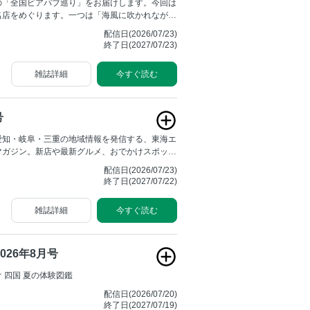
の「全国ビアパブ巡り」をお届けします。今回は
名店をめぐります。一つは「海風に吹かれなが
包まれながら飲む名人の１杯」と題し、海辺や高
配信日(2026/07/23)
にある人気のビアパブやタップルームをご紹介。
終了日(2027/07/23)
ろんな意味で海外へ行きづらいこのご時世だから
ながら海外旅行気分を味わえる「一度は行きた
雑誌詳細
今すぐ読む
リングを楽しめる名店」をご紹介します。
号
愛知・岐阜・三重の地域情報を発信する、東海エ
マガジン。新店や最新グルメ、おでかけスポット
っと好きになる、旬なコンテンツをお届けしま
配信日(2026/07/23)
終了日(2027/07/22)
雑誌詳細
今すぐ読む
026年8月号
 四国 夏の体験図鑑
配信日(2026/07/20)
終了日(2027/07/19)