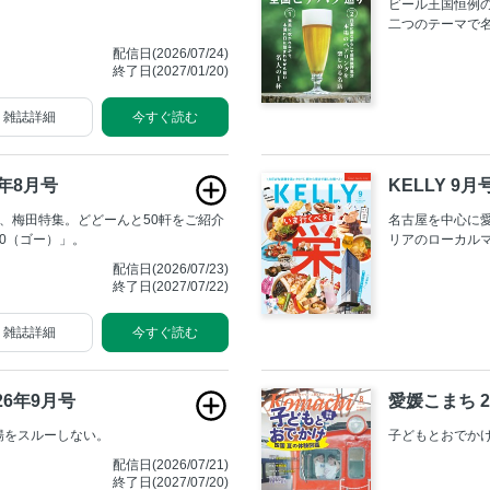
ビール王国恒例
二つのテーマで
ら、木漏れ日に
配信日(2026/07/24)
原のリゾート地
終了日(2027/01/20)
もう一つは、い
こそ、日本に居
雑誌詳細
今すぐ読む
い、本場のペア
6年8月号
KELLY 9月
、梅田特集。どどーんと50軒をご紹介
名古屋を中心に
0（ゴー）」。
リアのローカル
など、地元がも
配信日(2026/07/23)
す。
終了日(2027/07/22)
雑誌詳細
今すぐ読む
26年9月号
愛媛こまち 2
揚をスルーしない。
子どもとおでかけ
配信日(2026/07/21)
終了日(2027/07/20)