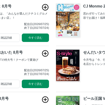
 8月号
CJ Monmo
号は、「みんなが選んだクチコミグルメ
思わず行ってみ
うまい店」！
容でお届け！福
い！」と感じて
配信日(2026/07/25)
終了日(2027/07/24)
雑誌詳細
今すぐ読む
おいた 8月号
せんだいタウン
夏得”の特大号！クーポンで夏遊び
今月号は「今、
名店からトレン
です。さらに、8
配信日(2026/07/25)
門」では、菅原
終了日(2027/07/24)
満喫するおでか
ラザーズの人気連
雑誌詳細
今すぐ読む
た一冊です！
8月号
ビール王国 Vo