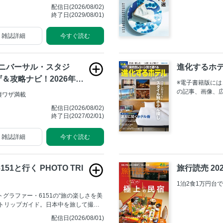
ら、訪れたい10
配信日(2026/08/02)
終了日(2029/08/01)
雑誌詳細
今すぐ読む
ユニバーサル・スタジ
進化するホテル 
攻略ナビ！2026年-2
※電子書籍版に
の記事、画像、
凄ワザ満載
が修正されてい
配信日(2026/08/02)
しみください。
終了日(2027/02/01)
ど、ホテルに求
い」を叶えるホ
雑誌詳細
今すぐ読む
51と行く PHOTO TRI
旅行読売 20
1泊2食1万円台
トグラファー・6151の“旅の楽しさを美
トトリップガイド。日本中を旅して撮り
、6151流の“旅”と“写真”を存分に楽
配信日(2026/08/01)
、撮影メソッドを厳選してご紹介。