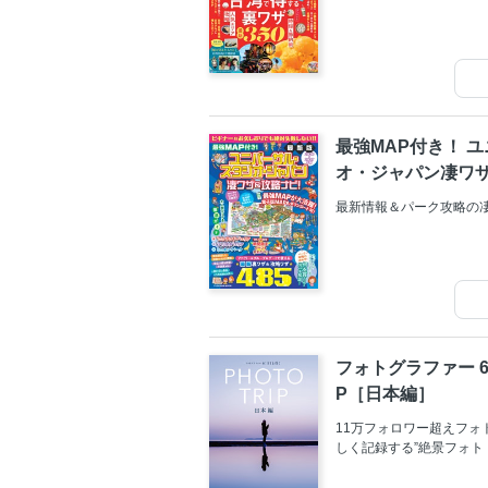
最強MAP付き！ 
オ・ジャパン凄ワザ＆
027年版
最新情報＆パーク攻略の
フォトグラファー 61
P［日本編］
11万フォロワー超えフォ
しく記録する”絶景フォ
ためた無数の記録のなかから
しめるプランやスポット