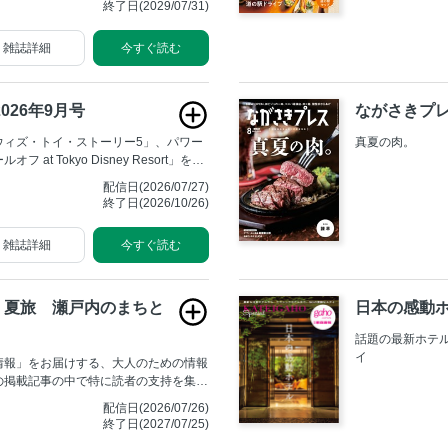
終了日(2029/07/31)
雑誌詳細
今すぐ読む
026年9月号
ながさきプレ
ウィズ・トイ・ストーリー5」、パワー
真夏の肉。
at Tokyo Disney Resort」を徹
終演を迎えることが決まり、７月から特
配信日(2026/07/27)
 the Stars: Everlasting Dream
終了日(2026/10/26)
とに加わった約５分間の映像とドローン
でもお楽しみください。
雑誌詳細
今すぐ読む
夏旅 瀬戸内のまちと
日本の感動
話題の最新ホテ
イ
情報」をお届けする、大人のための情報
の掲載記事の中で特に読者の支持を集め
が登場しました。
配信日(2026/07/26)
終了日(2027/07/25)