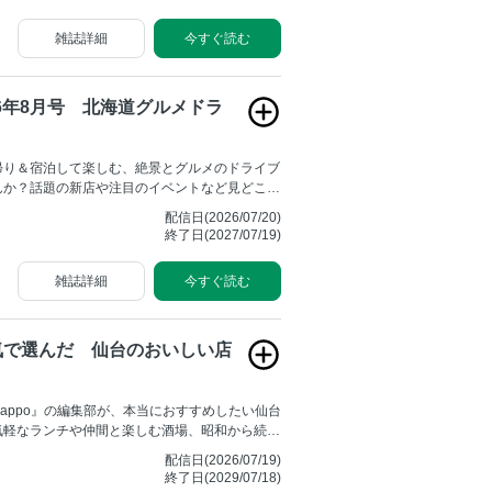
雑誌詳細
今すぐ読む
2026年8月号 北海道グルメドラ
帰り＆宿泊して楽しむ、絶景とグルメのドライブ
んか？話題の新店や注目のイベントなど見どころ
配信日(2026/07/20)
終了日(2027/07/19)
雑誌詳細
今すぐ読む
気で選んだ 仙台のおいしい店
）
と『Kappo』の編集部が、本当におすすめしたい仙台
気軽なランチや仲間と楽しむ酒場、昭和から続く
をもてなす一軒、おいしい惣菜店まで幅広く網羅
配信日(2026/07/19)
ガイドとはひと味違う、地元の食を知り尽くした
終了日(2029/07/18)
の視点で本気で選んだ店ばかり。普段使いから特