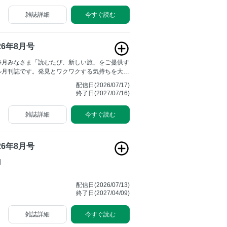
で、仙台で食事を楽しむすべての人に頼りになる
雑誌詳細
今すぐ読む
す！
26年8月号
毎月みなさま「読むたび、新しい旅」をご提供す
ル月刊誌です。発見とワクワクする気持ちを大切
まれた人や物、紡がれた歴史、そして息づく文化
配信日(2026/07/17)
ッポンや、気づかなかったニッポンの魅力へと深
終了日(2027/07/16)
季折々の美しい写真とともに、旅の歓びの数々を
伝えしていきます。
雑誌詳細
今すぐ読む
26年8月号
州
配信日(2026/07/13)
終了日(2027/04/09)
雑誌詳細
今すぐ読む