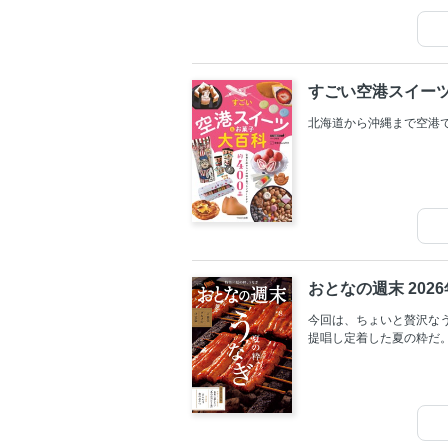
地元特産品をセレクト。
人気のSA・PAや産直ス
すごい空港スイー
北海道から沖縄まで空港
おとなの週末 202
今回は、ちょいと贅沢な
提唱し定着した夏の粋だ
を楽しませる白焼き。様
で。夏の粋を心ゆくまで
が選んだ「未来に遺した
特集もあります。【電子
や、掲載されないページ