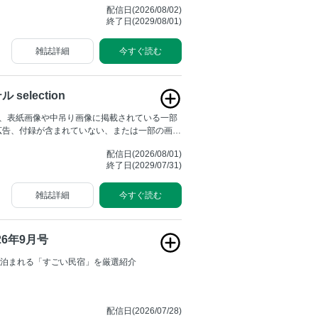
0軒を厳選しました。
配信日(2026/08/02)
終了日(2029/08/01)
雑誌詳細
今すぐ読む
selection
は、表紙画像や中吊り画像に掲載されている一部
広告、付録が含まれていない、または一部の画像
る場合がありますので、内容をご確認の上、お楽
配信日(2026/08/01)
設備の充実度、アクセスの良さ、館内の雰囲気な
終了日(2029/07/31)
める条件は人それぞれ。あなたの「こう過ごした
テルをスタイル別に紹介します。
雑誌詳細
今すぐ読む
26年9月号
で泊まれる「すごい民宿」を厳選紹介
配信日(2026/07/28)