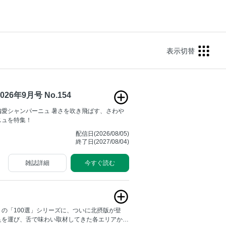
表示切替
26年9月号 No.154
偏愛シャンパーニュ 暑さを吹き飛ばす、さわや
ニュを特集！
配信日(2026/08/05)
終了日(2027/08/04)
雑誌詳細
今すぐ読む
の「100選」シリーズに、ついに北摂版が登
足を運び、舌で味わい取材してきた各エリアか