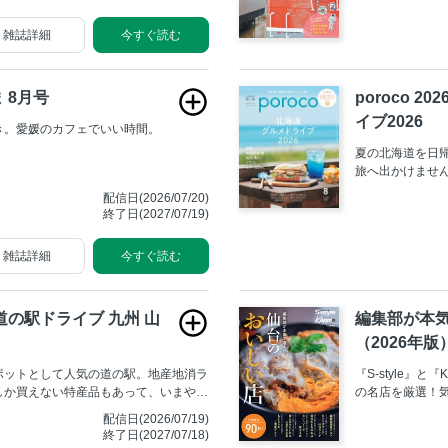
雑誌詳細
今すぐ読む
 8月号
poroco 
イブ2026
き。愛媛のカフェでいい時間。
夏の北海道を日
旅へ出かけませ
満載！
配信日(2026/07/20)
終了日(2027/07/19)
雑誌詳細
今すぐ読む
道の駅ドライブ 九州 山
編集部が本
（2026年版
ポットとして人気の道の駅。地産地消ラ
『S-style』
しか買えない特産品もあって、いまや立
の名店を厳選！
ず、わざわざでかけたい“目的地”とも
名店、大切な人
配信日(2026/07/19)
、九州各県と山口県にある道の駅の、ぜ
しました。観光
終了日(2027/07/18)
駅グルメ」や買って帰りたいおすすめの
編集部ならでは