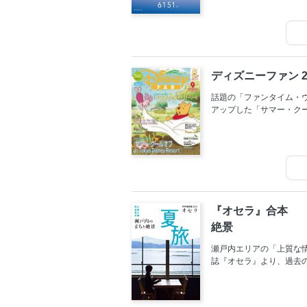
ディズニーファン 2
話題の「ファンタイム・
アップした「サマー・クールオフ 
底紹介！今年9月14日に
別シーンが追加された「Reach for
s」。従来のショーのあ
の演出を、誌上レポート
『オセラ』合本 
絶景
瀬戸内エリアの「上質な
誌『オセラ』より、過去
た企画を厳選した合本版