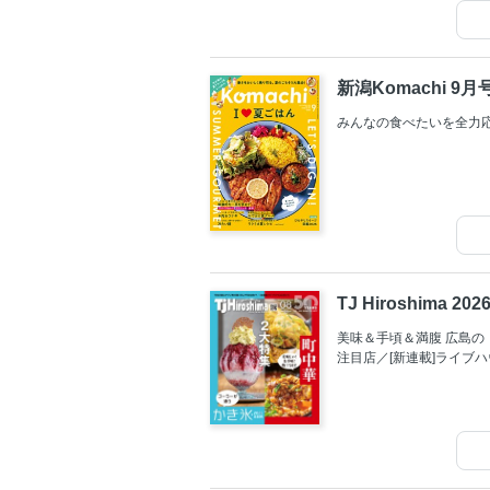
新潟Komachi 9月
みんなの食べたいを全力応援
TJ Hiroshima 2
美味＆手頃＆満腹 広島
注目店／[新連載]ライブ