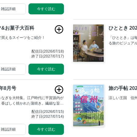
道の駅だけでなく周辺の見どころ、食で
別な日の外食ま
雑誌詳細
今すぐ読む
ポットも併せて紹介。
決定版の一冊で
ツ&お菓子大百科
ひととき 20
で買えるスイーツをご紹介！
「ひととき」は
る旅のビジュア
に、その地に育
配信日(2026/07/18)
――まだ見ぬニ
終了日(2027/07/17)
く分け入り、四
易しく面白くお
雑誌詳細
今すぐ読む
6年8月号
旅の手帖 20
うなぎを大特集。江戸時代に平賀源内が
涼しい王国 信
。香ばしく焼かれた蒲焼き。繊細な旨み
々な部位を味わえる串焼きに、刺身ま
配信日(2026/07/15)
堪能してください。ほか、本誌スタッフ
終了日(2027/07/14)
いひと皿」、「ひんやり 和のおやつ」
版では紙の雑誌と内容が一部異なる場合
雑誌詳細
今すぐ読む
があります】