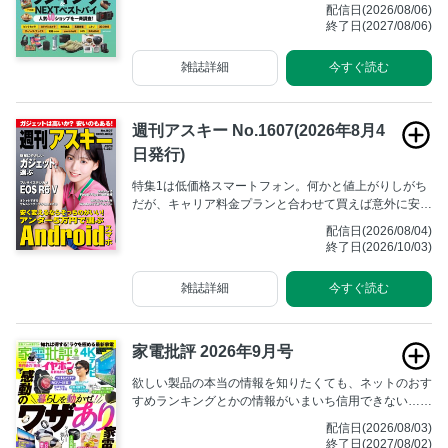
す。
配信日(2026/08/06)
終了日(2027/08/06)
雑誌詳細
今すぐ読む
週刊アスキー No.1607(2026年8月4
日発行)
特集1は低価格スマートフォン。何かと値上がりしがち
だが、キャリア料金プランと合わせて買えば意外に安価
に買えるケースも。特集2は低価格だけど使えるガジェ
配信日(2026/08/04)
ットだ。
終了日(2026/10/03)
雑誌詳細
今すぐ読む
家電批評 2026年9月号
欲しい製品の本当の情報を知りたくても、ネットのおす
すめランキングとかの情報がいまいち信用できない……
という方のための“ネットを疑う家電購入ガイド”が、
配信日(2026/08/03)
「家電批評」です！ ユーザー利益優先で家電のテスト
終了日(2027/08/02)