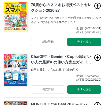
70歳からのスマホお得技ベストセレ
クション2026-27
マネするだけでスマホをもっと便利で楽しく使いこなせ
るようになるお得技を集めました！
配信日(2026/05/31)
終了日(2029/05/30)
雑誌詳細
今すぐ読む
ChatGPT・Gemini・Copilot頭がい
い人の最新AIの使い方完全ガイドよ
りぬきお得版
仕事も日常も、AIに丸投げで劇的時短！
配信日(2026/05/30)
終了日(2029/05/29)
雑誌詳細
今すぐ読む
MONOQLO the Best 2026～2027