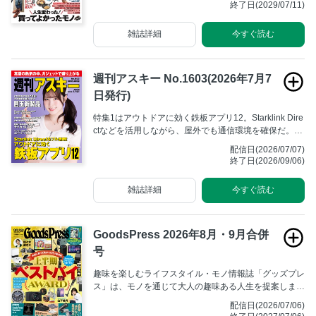
終了日(2029/07/11)
雑誌詳細
今すぐ読む
週刊アスキー No.1603(2026年7月7
日発行)
特集1はアウトドアに効く鉄板アプリ12。Starklink Dire
ctなどを活用しながら、屋外でも通信環境を確保だ。特
集2は今年後半に登場する予定の注目ガジェット。COM
配信日(2026/07/07)
PUTEXなども踏まえて動向を知ろう。
終了日(2026/09/06)
雑誌詳細
今すぐ読む
GoodsPress 2026年8月・9月合併
号
趣味を楽しむライフスタイル・モノ情報誌「グッズプレ
ス」は、モノを通じて大人の趣味ある人生を提案しま
す。
配信日(2026/07/06)