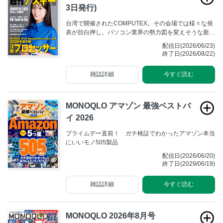
3日発行)
台湾で開催されたCOMPUTEX。その会場では様々な発
表が目白押し。パソコン業界の勢力図を変えそうな新プ
ロセッサーの登場から、マニア心をくすぐる新製品まで
配信日(2026/06/23)
現地からのレポートをまとめよう。
終了日(2026/08/22)
雑誌詳細
今すぐ読む
MONOQLO アマゾン 最強ベストバ
イ 2026
プライムデー直前！ ガチ検証でわかったアマゾン本当
にいいモノ505製品
配信日(2026/06/20)
終了日(2029/06/19)
雑誌詳細
今すぐ読む
MONOQLO 2026年8月号