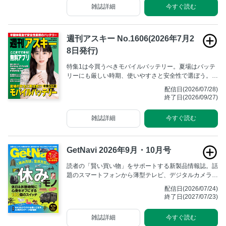
災食など、日常の暮らしから始められる便利な防災対策
雑誌詳細
今すぐ読む
を一挙にご紹介。水をいつもより1ケース多めに買って
みる……。そんな『ゆる防災』から始めよう！
週刊アスキー No.1606(2026年7月2
8日発行)
特集1は今買うべきモバイルバッテリー。夏場はバッテ
リーにも厳しい時期、使いやすさと安全性で選ぼう。特
集2は無料アプリでサブスクを卒業。Adobe以外の選択
配信日(2026/07/28)
肢は？
終了日(2026/09/27)
雑誌詳細
今すぐ読む
GetNavi 2026年9月・10月号
読者の「賢い買い物」をサポートする新製品情報誌。話
題のスマートフォンから薄型テレビ、デジタルカメラま
でベストバイを断言！
配信日(2026/07/24)
終了日(2027/07/23)
雑誌詳細
今すぐ読む