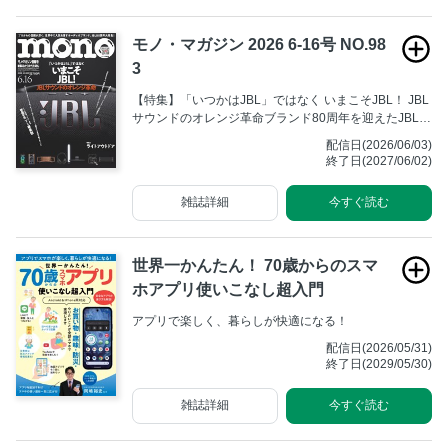
モノ・マガジン 2026 6-16号 NO.98
3
【特集】「いつかはJBL」ではなく いまこそJBL！ JBL
サウンドのオレンジ革命ブランド80周年を迎えたJBL。
音楽ファンが憧れるジャズやロックのリスニングに欠か
配信日(2026/06/03)
せないスピーカーを始め、Bluetoothヘッドホンやイヤ
終了日(2027/06/02)
ホン、業務用サウンドシステム、サウンドバーなどな
ど、この世界的ブランドのプロダクトとクリエイティビ
雑誌詳細
今すぐ読む
ティを徹底取材した永久保存版特集。
世界一かんたん！ 70歳からのスマ
ホアプリ使いこなし超入門
アプリで楽しく、暮らしが快適になる！
配信日(2026/05/31)
終了日(2029/05/30)
雑誌詳細
今すぐ読む