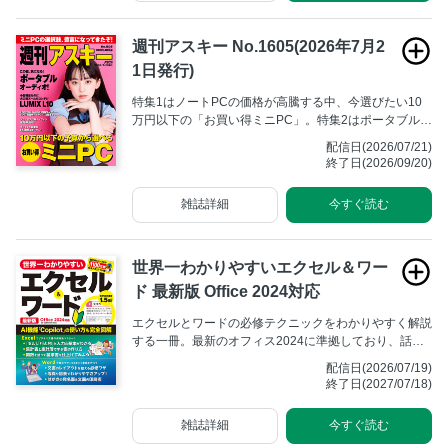
週刊アスキー No.1605(2026年7月2
1日発行)
特集1はノートPCの価格が高騰する中、今選びたい10
万円以下の「お買い得ミニPC」。特集2はポータブルオ
ーディオ。夏商戦を控えて気になる製品をピックアップ
配信日(2026/07/21)
だ。
終了日(2026/09/20)
雑誌詳細
今すぐ読む
世界一わかりやすいエクセル＆ワー
ド 最新版 Office 2024対応
エクセルとワードの必修テクニックをわかりやすく解説
する一冊。最新のオフィス2024に準拠しており、話題
のAI機能「Copilot」の導入方法や使い方もしっかりと
配信日(2026/07/19)
紹介しています。手順を確認しやすく初心者でも迷わず
終了日(2027/07/18)
操作手順を習得できます。
雑誌詳細
今すぐ読む