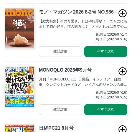
モノ・マガジン 2026 8-2号 NO.986
【総力特集】その可愛さ、もはや犯罪級！ ニャににも
まして猫が好き。猫の魅力は？ と言われれば自立心が
強く、自由気ままに過ごす姿。飼い主に依存しすぎず、
配信日(2026/07/17)
あくまでも自分の時間が大事。ツンデレともとれる性格
終了日(2027/07/16)
や態度も猫ならではの個性であり、愛される理由でもあ
る。そんな愛すべき存在にスポットを当てた本特集。飼
雑誌詳細
今すぐ読む
う・飼わないなんて、もうどうだっていい。ただただ可
愛い“猫”の魅力をお届けする充実のコンテンツだ！
MONOQLO 2026年9月号
月刊『MONOQLO』は、日用品、インテリア、自動
車、クレジットカードなど、たくさんのジャンルの商品
を消費者目線・読者目線で検証する本格的テスト＆リポ
配信日(2026/07/16)
ートマガジン。表面的な製品レビューではなく、根本的
終了日(2027/07/15)
なコンセプトや商品の良さを丁寧に解説しています。
雑誌詳細
今すぐ読む
日経PC21 8月号