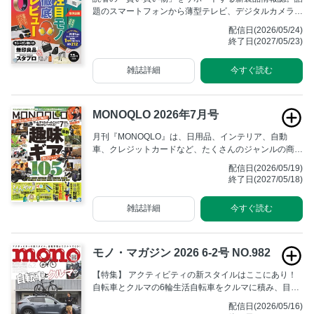
題のスマートフォンから薄型テレビ、デジタルカメラま
でベストバイを断言！
配信日(2026/05/24)
終了日(2027/05/23)
雑誌詳細
今すぐ読む
MONOQLO 2026年7月号
月刊『MONOQLO』は、日用品、インテリア、自動
車、クレジットカードなど、たくさんのジャンルの商品
を消費者目線・読者目線で検証する本格的テスト＆リポ
配信日(2026/05/19)
ートマガジン。表面的な製品レビューではなく、根本的
終了日(2027/05/18)
なコンセプトや商品の良さを丁寧に解説しています。
雑誌詳細
今すぐ読む
モノ・マガジン 2026 6-2号 NO.982
【特集】 アクティビティの新スタイルはここにあり！
自転車とクルマの6輪生活自転車をクルマに積み、目的
地でサイクリングを楽しむ6輪生活は行動範囲の拡大や
配信日(2026/05/16)
機動力アップにより、解放感溢れる非日常体験をもたら