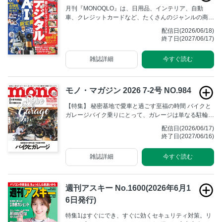
月刊『MONOQLO』は、日用品、インテリア、自動
車、クレジットカードなど、たくさんのジャンルの商品
を消費者目線・読者目線で検証する本格的テスト＆リポ
配信日(2026/06/18)
ートマガジン。表面的な製品レビューではなく、根本的
終了日(2027/06/17)
なコンセプトや商品の良さを丁寧に解説しています。
雑誌詳細
今すぐ読む
モノ・マガジン 2026 7-2号 NO.984
【特集】 秘密基地で愛車と過ごす至福の時間 バイクと
ガレージバイク乗りにとって、ガレージは単なる駐輪場
や物置ではない。少年時代に憧れた「秘密基地」そのも
配信日(2026/06/17)
のだ。本特集では、いま気になる各社のニューモデルか
終了日(2027/06/16)
ら、愛車と過ごす時間を楽しみ、豊かな人生を歩む人た
ちのガレージライフをヴィジュアル豊かに紹介する。夢
雑誌詳細
今すぐ読む
で終わらせない──。自らの秘密基地を手に入れる第一
歩がここにある！
週刊アスキー No.1600(2026年6月1
6日発行)
特集1はすぐにでき、すぐに効くセキュリティ対策。リ