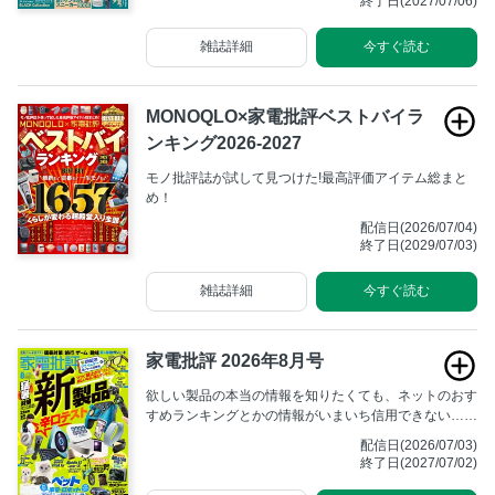
終了日(2027/07/06)
雑誌詳細
今すぐ読む
MONOQLO×家電批評ベストバイラ
ンキング2026-2027
モノ批評誌が試して見つけた!最高評価アイテム総まと
め！
配信日(2026/07/04)
終了日(2029/07/03)
雑誌詳細
今すぐ読む
家電批評 2026年8月号
欲しい製品の本当の情報を知りたくても、ネットのおす
すめランキングとかの情報がいまいち信用できない……
という方のための“ネットを疑う家電購入ガイド”が、
配信日(2026/07/03)
「家電批評」です！ ユーザー利益優先で家電のテスト
終了日(2027/07/02)
＆リポートを行う「賢い家電の買い物ガイド」、ぜひご
覧ください！