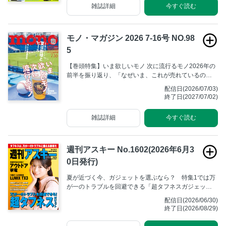
雑誌詳細
今すぐ読む
モノ・マガジン 2026 7-16号 NO.98
5
【巻頭特集】いま欲しいモノ 次に流行るモノ2026年の
前半を振り返り、「なぜいま、これが売れているの
か？」という背景を深掘り。ブームの予兆（シグナル）
配信日(2026/07/03)
を見つけ出し、「今すぐ欲しい」と「一歩先を知りた
終了日(2027/07/02)
い」という知的好奇心を満たす、新製品大特集！モノマ
ガ的な視点から、こだわり、面白さ、技術性、機能性、
雑誌詳細
今すぐ読む
愛着、背景などでモノをセレクト。あらゆるモノのジャ
ンルを縦横無尽に駆け回り、たっぷりと紹介する！
週刊アスキー No.1602(2026年6月3
0日発行)
夏が近づく今、ガジェットを選ぶなら？ 特集1では万
が一のトラブルを回避できる「超タフネスガジェッ
ト」。特集2では外に行く時間が長いから持ち運びたい
配信日(2026/06/30)
「アウトドアガジェット」だ。
終了日(2026/08/29)