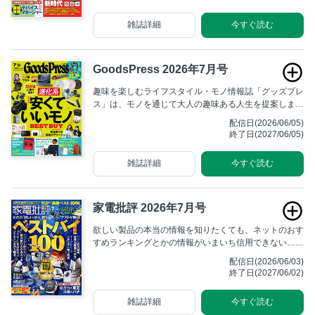
雑誌詳細
今すぐ読む
GoodsPress 2026年7月号
趣味を楽しむライフスタイル・モノ情報誌「グッズプレ
ス」は、モノを通じて大人の趣味ある人生を提案しま
す。
配信日(2026/06/05)
終了日(2027/06/05)
雑誌詳細
今すぐ読む
家電批評 2026年7月号
欲しい製品の本当の情報を知りたくても、ネットのおす
すめランキングとかの情報がいまいち信用できない……
という方のための“ネットを疑う家電購入ガイド”が、
配信日(2026/06/03)
「家電批評」です！ ユーザー利益優先で家電のテスト
終了日(2027/06/02)
＆リポートを行う「賢い家電の買い物ガイド」、ぜひご
覧ください！
雑誌詳細
今すぐ読む