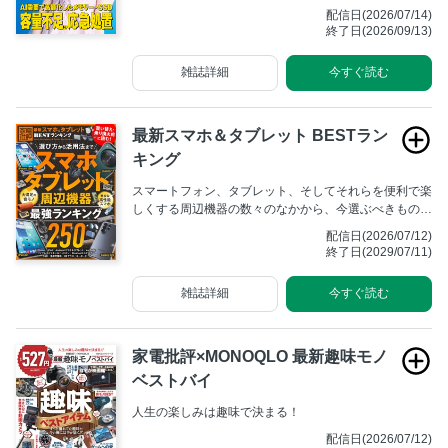
レー。デュアルモードやMini LEDなど最新機種を追
配信日(2026/07/14)
う。
終了日(2026/09/13)
雑誌詳細
今すぐ読む
最新スマホ＆タブレット BESTラン
キング
スマートフォン、タブレット、そしてそれらを便利で楽
しくする周辺機器の数々のなかから、今選ぶべきものが
わかる最新ランキングをまとめました！
配信日(2026/07/12)
終了日(2029/07/11)
雑誌詳細
今すぐ読む
家電批評×MONOQLO 最新趣味モノ
ベストバイ
人生の楽しみは趣味で決まる！
配信日(2026/07/12)