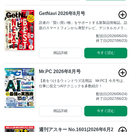
GetNavi 2026年8月号
読者の「賢い買い物」をサポートする新製品情報誌。話
題のスマートフォンから薄型テレビ、デジタルカメラま
でベストバイを断言！
配信日(2026/06/24)
終了日(2027/06/23)
雑誌詳細
今すぐ読む
Mr.PC 2026年8月号
【差をつけるウィンドウズ活用誌 Mr.PC】今月号は、
仕事に役立つAIテクニックを多数紹介！
配信日(2026/06/24)
終了日(2027/06/23)
雑誌詳細
今すぐ読む
週刊アスキー No.1601(2026年6月2