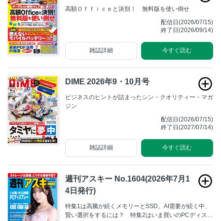
高額Ｏｆｆｉｃｅと決別！ 無料版を使い倒せ
配信日(2026/07/15)
終了日(2026/09/14)
雑誌詳細
今すぐ読む
DIME 2026年9・10月号
ビジネスのヒントが詰まったシン・クオリティー・マガ
ジン
配信日(2026/07/15)
終了日(2027/07/14)
雑誌詳細
今すぐ読む
週刊アスキー No.1604(2026年7月1
4日発行)
特集1は高騰が続くメモリーとSSD。AI需要が続く中、
賢い選択をするには？ 特集2はいま買いのPCディスプ