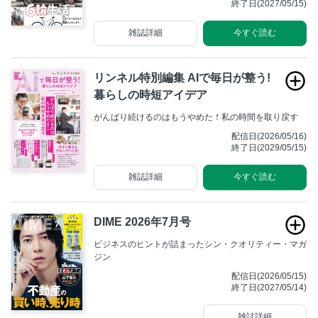
終了日(2027/05/15)
す。本特集では6輪生活を満喫するリアルユーザーの声
をお届けしながら、6輪生活に取り入れたい自転車・グ
雑誌詳細
今すぐ読む
ッズ・アパレルなどを紹介。アクティビティの新スタイ
ルはここにある。
リンネル特別編集 AIで毎日が整う!
暮らしの時短アイデア
がんばり続けるのはもうやめた！私の時間を取り戻す
配信日(2026/05/16)
終了日(2029/05/15)
雑誌詳細
今すぐ読む
DIME 2026年7月号
ビジネスのヒントが詰まったシン・クオリティー・マガ
ジン
配信日(2026/05/15)
終了日(2027/05/14)
雑誌詳細
今すぐ読む