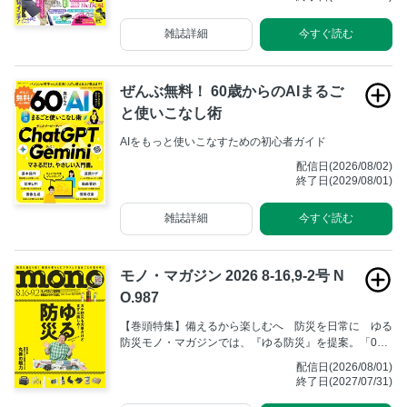
＆リポートを行う「賢い家電の買い物ガイド」、ぜひご
覧ください！
雑誌詳細
今すぐ読む
ぜんぶ無料！ 60歳からのAIまるご
と使いこなし術
AIをもっと使いこなすための初心者ガイド
配信日(2026/08/02)
終了日(2029/08/01)
雑誌詳細
今すぐ読む
モノ・マガジン 2026 8-16,9-2号 N
O.987
【巻頭特集】備えるから楽しむへ 防災を日常に ゆる
防災モノ・マガジンでは、『ゆる防災』を提案。「0次
備蓄」や「フェーズフリー（日常使い）」をテーマに防
配信日(2026/08/01)
災の最新情報をはじめ、被災しても日常の生活の確保に
終了日(2027/07/31)
役立つアイテム、ローリングストックできる美味しい防