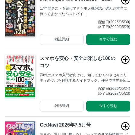
17年間テストを続けてきたモノ批評誌が選んだ本当に
買ってよかったベストバイ！
配信日(2026/05/30)
終了日(2029/05/29)
雑誌詳細
今すぐ読む
スマホを安心・安全に楽しむ100の
コツ
70代のスマホ入門者向けに、知っておくべきセキュリ
ティのツボを解説するガイドブック。便利で世界を広げ
てくれる一方で、誰かに狙われる危険性もあるスマホを
配信日(2026/05/24)
安全に楽しく使うための各種設定や最新機能、心構えな
終了日(2027/05/23)
どをわかりやすく丁寧に解説する。
雑誌詳細
今すぐ読む
GetNavi 2026年7.5月号
読者の「賢い買い物」をサポートする新製品情報誌。話