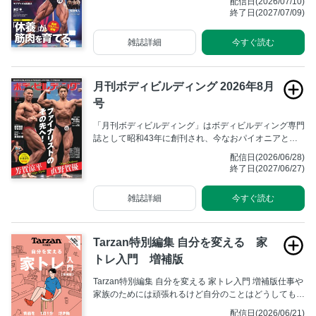
配信日(2026/07/10)
終了日(2027/07/09)
雑誌詳細
今すぐ読む
月刊ボディビルディング 2026年8月
号
「月刊ボディビルディング」はボディビルディング専門
誌として昭和43年に創刊され、今なおパイオニアとし
ての不動の地位を築いています。全国のボディビルダー
配信日(2026/06/28)
からは「月ボ」の愛称で広く親しまれ、ボディビル大会
終了日(2027/06/27)
の取材記事や最新のトレーニング方法の解説に高い支持
をいただいております。
雑誌詳細
今すぐ読む
Tarzan特別編集 自分を変える 家
トレ入門 増補版
Tarzan特別編集 自分を変える 家トレ入門 増補版仕事や
家族のためには頑張れるけど自分のことはどうしても後
回し。『ターザン』読者世代のあるあるです。お風呂上
配信日(2026/06/21)