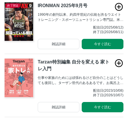
IRONMAN 2025年9月号
終了間近
1990年の創刊以来、約四半世紀の伝統を誇るウエイト
トレーニング・スポーツニュートリション専門誌。米国
を中心とした海外の最新研究に基づくトレーニング法や
配信日(2025/08/12)
栄養情報を掲載している。また日本国内のボディビル、
終了日(2026/08/11)
パワーリフティング大会の試合レポートや、ウエイトト
レーニングを取り入れているアスリートやトレーナー情
雑誌詳細
今すぐ読む
報も掲載している。
Tarzan特別編集 自分を変える 家ト
レ入門
仕事や家族のためには頑張れるけど自分のことはどうし
ても後回し。ターザン世代のあるあるです。お風呂上が
り、鏡に映る己の姿を前にふぅとため息をつくうちはま
配信日(2023/10/08)
だいい。見て見ぬふりをするどころか、何も感じなくな
終了日(2026/10/07)
って久しい……これは、そんなあなたにこそ手にとって
欲しい自分トレーニング、自宅で道具なしですぐに実践
雑誌詳細
今すぐ読む
できる筋トレのMOOKです。ちなみに、あなたはどんな
タイプですか？