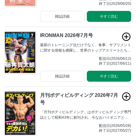
がり、鏡に映る己の姿を前にふぅと溜め息をつく、うち
終了日(2029/06/20)
はまだいい。見て見ぬふりをするどころか、何も感じな
くなって久しい……。これは、そんなあなたにこそ手に
雑誌詳細
今すぐ読む
取ってほしい家トレのムックです。
IRONMAN 2026年7月号
最新のトレーニング法だけでなく、食事、サプリメント
に関する情報を網羅し、世界のトップアスリートたちが
行なっている方法、海外の最新トレーニング&栄養学を
配信日(2026/06/12)
紹介する。 究極を目指すアスリートのためのマニアッ
終了日(2027/06/11)
クな専門誌。
雑誌詳細
今すぐ読む
月刊ボディビルディング 2026年7月
号
「月刊ボディビルディング」はボディビルディング専門
誌として昭和43年に創刊され、今なおパイオニアとし
ての不動の地位を築いています。全国のボディビルダー
配信日(2026/05/28)
からは「月ボ」の愛称で広く親しまれ、ボディビル大会
終了日(2027/05/27)
の取材記事や最新のトレーニング方法の解説に高い支持