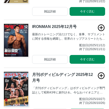
終了日(2028/11/22)
そう、いま必要なのは、しなやかで強靭なカラダと緊張
や不安に負けないココロです。だからこそ『ターザン』
雑誌詳細
今すぐ読む
は「タンパク質」に注目します。
IRONMAN 2025年12月号
最新のトレーニング法だけでなく、食事、サプリメント
に関する情報を網羅し、世界のトップアスリートたちが
行なっている方法、海外の最新トレーニング&栄養学を
配信日(2025/11/12)
紹介する。 究極を目指すアスリートのためのマニアッ
終了日(2026/11/11)
クな専門誌。
雑誌詳細
今すぐ読む
月刊ボディビルディング 2025年12
月号
「月刊ボディビルディング」はボディビルディング専門
誌として昭和43年に創刊され、今なおパイオニアとし
ての不動の地位を築いています。全国のボディビルダー
配信日(2025/10/27)
からは「月ボ」の愛称で広く親しまれ、ボディビル大会
終了日(2026/10/26)
の取材記事や最新のトレーニング方法の解説に高い支持