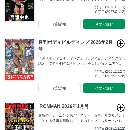
行なっている方法、海外の最新トレーニング&栄養学を
配信日(2026/01/13)
紹介する。
終了日(2027/01/12)
雑誌詳細
今すぐ読む
月刊ボディビルディング 2026年2月
号
「月刊ボディビルディング」はボディビルディング専門
誌として昭和43年に創刊され、今なおパイオニアとし
ての不動の地位を築いています。全国のボディビルダー
配信日(2025/12/27)
からは「月ボ」の愛称で広く親しまれ、ボディビル大会
終了日(2026/12/26)
の取材記事や最新のトレーニング方法の解説に高い支持
をいただいております。
雑誌詳細
今すぐ読む
IRONMAN 2026年1月号
最新のトレーニング法だけでなく、食事、サプリメント
に関する情報を網羅し、世界のトップアスリートたちが
行なっている方法、海外の最新トレーニング&栄養学を
配信日(2025/12/12)