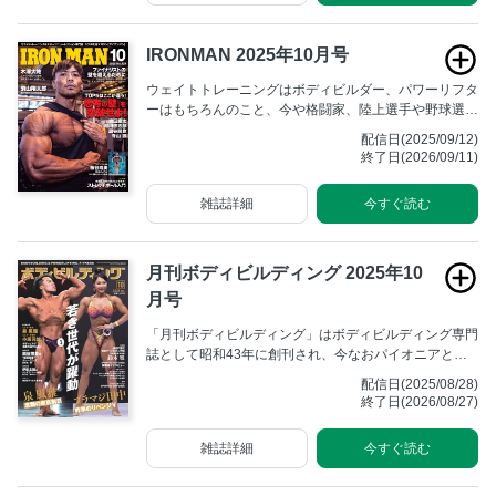
IRONMAN 2025年10月号
ウェイトトレーニングはボディビルダー、パワーリフタ
ーはもちろんのこと、今や格闘家、陸上選手や野球選手
たちの競技能力を高める上で必須のトレーニングとなっ
配信日(2025/09/12)
た。最新のトレーニング法だけでなく、食事、サプリメ
終了日(2026/09/11)
ントに関する情報を網羅し、世界のトップアスリートた
ちが行なっている方法、海外の最新トレーニング&栄養
雑誌詳細
今すぐ読む
学を紹介する。究極を目指すアスリートのためのマニア
ックな専門誌。
月刊ボディビルディング 2025年10
月号
「月刊ボディビルディング」はボディビルディング専門
誌として昭和43年に創刊され、今なおパイオニアとし
ての不動の地位を築いています。
配信日(2025/08/28)
終了日(2026/08/27)
雑誌詳細
今すぐ読む