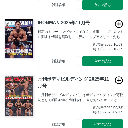
をいただいております。
雑誌詳細
今すぐ読む
IRONMAN 2025年11月号
最新のトレーニング法だけでなく、食事、サプリメント
に関する情報を網羅し、世界のトップアスリートたちが
行なっている方法、海外の最新トレーニング&栄養学を
配信日(2025/10/18)
紹介する。 究極を目指すアスリートのためのマニアッ
終了日(2026/10/17)
クな専門誌。
雑誌詳細
今すぐ読む
月刊ボディビルディング 2025年11
月号
「月刊ボディビルディング」はボディビルディング専門
誌として昭和43年に創刊され、今なおパイオニアとし
ての不動の地位を築いています。全国のボディビルダー
配信日(2025/09/28)
からは「月ボ」の愛称で広く親しまれ、ボディビル大会
終了日(2026/09/27)
の取材記事や最新のトレーニング方法の解説に高い支持
をいただいております。
雑誌詳細
今すぐ読む