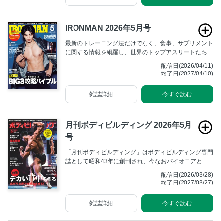
IRONMAN 2026年5月号
最新のトレーニング法だけでなく、食事、サプリメント
に関する情報を網羅し、世界のトップアスリートたちが
行なっている方法、海外の最新トレーニング&栄養学を
配信日(2026/04/11)
紹介する。 究極を目指すアスリートのためのマニアッ
終了日(2027/04/10)
クな専門誌。
雑誌詳細
今すぐ読む
月刊ボディビルディング 2026年5月
号
「月刊ボディビルディング」はボディビルディング専門
誌として昭和43年に創刊され、今なおパイオニアとし
ての不動の地位を築いています。
配信日(2026/03/28)
終了日(2027/03/27)
雑誌詳細
今すぐ読む