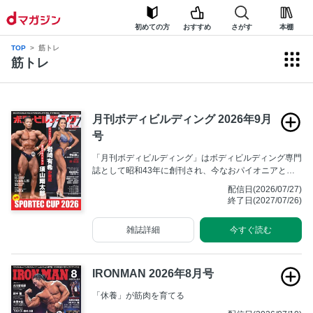
初めての方
おすすめ
さがす
本棚
TOP
筋トレ
筋トレ
月刊ボディビルディング 2026年9月
号
「月刊ボディビルディング」はボディビルディング専門
誌として昭和43年に創刊され、今なおパイオニアとし
ての不動の地位を築いています。全国のボディビルダー
配信日(2026/07/27)
からは「月ボ」の愛称で広く親しまれ、ボディビル大会
終了日(2027/07/26)
の取材記事や最新のトレーニング方法の解説に高い支持
をいただいております。
雑誌詳細
今すぐ読む
IRONMAN 2026年8月号
「休養」が筋肉を育てる