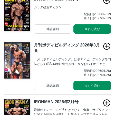
カラダ改造マガジン
配信日(2026/02/12)
終了日(2027/02/12)
雑誌詳細
今すぐ読む
月刊ボディビルディング 2026年3月
号
「月刊ボディビルディング」はボディビルディング専門
誌として昭和43年に創刊され、今なおパイオニアとし
ての不動の地位を築いています。全国のボディビルダー
配信日(2026/01/26)
からは「月ボ」の愛称で広く親しまれ、ボディビル大会
終了日(2027/01/25)
の取材記事や最新のトレーニング方法の解説に高い支持
をいただいております。
雑誌詳細
今すぐ読む
IRONMAN 2026年2月号
最新のトレーニング法だけでなく、食事、サプリメント
に関する情報を網羅し、世界のトップアスリートたちが