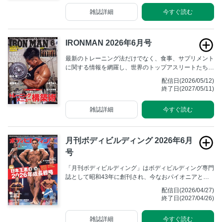
をいただいております。
雑誌詳細
今すぐ読む
IRONMAN 2026年6月号
最新のトレーニング法だけでなく、食事、サプリメント
に関する情報を網羅し、世界のトップアスリートたちが
行なっている方法、海外の最新トレーニング&栄養学を
配信日(2026/05/12)
紹介する。 究極を目指すアスリートのためのマニアッ
終了日(2027/05/11)
クな専門誌。
雑誌詳細
今すぐ読む
月刊ボディビルディング 2026年6月
号
「月刊ボディビルディング」はボディビルディング専門
誌として昭和43年に創刊され、今なおパイオニアとし
ての不動の地位を築いています。全国のボディビルダー
配信日(2026/04/27)
からは「月ボ」の愛称で広く親しまれ、ボディビル大会
終了日(2027/04/26)
の取材記事や最新のトレーニング方法の解説に高い支持
をいただいております。
雑誌詳細
今すぐ読む