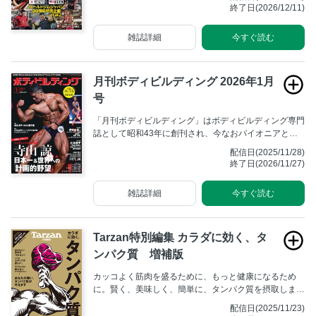
紹介する。 究極を目指すアスリートのためのマニアッ
終了日(2026/12/11)
クな専門誌。
雑誌詳細
今すぐ読む
月刊ボディビルディング 2026年1月
号
「月刊ボディビルディング」はボディビルディング専門
誌として昭和43年に創刊され、今なおパイオニアとし
ての不動の地位を築いています。全国のボディビルダー
配信日(2025/11/28)
からは「月ボ」の愛称で広く親しまれ、ボディビル大会
終了日(2026/11/27)
の取材記事や最新のトレーニング方法の解説に高い支持
をいただいております。
雑誌詳細
今すぐ読む
Tarzan特別編集 カラダに効く、タ
ンパク質 増補版
カッコよく筋肉を盛るために、もっと健康になるため
に。賢く、美味しく、簡単に、タンパク質を摂取しまし
ょう！思いもよらなかったことが次々と起こる時代で
配信日(2025/11/23)
す。こんな時に信じられるのは、きっと自分自身だけ。