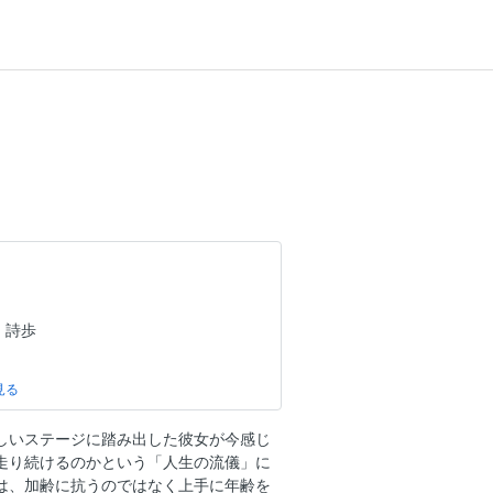
 詩歩
女優
しいステージに踏み出した彼女が今感じ
走り続けるのかという「人生の流儀」に
ヘアメイク職人、ＹｏｕＴｕｂｅｒ
は、加齢に抗うのではなく上手に年齢を