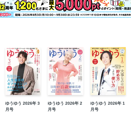
新時の架け橋 ～あの頃、そして今、これ
新「じ・つ・わ！」モノがたり
主婦の友社からのお知らせ 60歳の「キレ
［連載］(15) ホホホと笑って暮らした
読者の広場「You You Park」
読者プレゼント ゆうゆう編集部特選！
アンケートつき読者プレゼント応募用紙
お知らせ
次号予告
ゆうゆう 2026年 3
ゆうゆう 2026年 2
ゆうゆう 2026年 1
月号
月号
月号