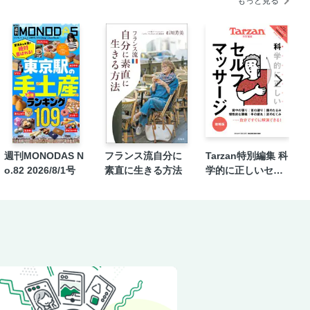
もっと見る
週刊MONODAS N
フランス流自分に
Tarzan特別編集 科
o.82 2026/8/1号
素直に生きる方法
学的に正しいセル
フマッサージ 増
補版