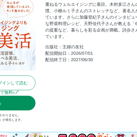
重ねるウェルエイジングに着目。木村多江さん
【特集】こっそり「美活」 木村多江／俳
慣、小柳ルミ子さんのストレッチなど、著名人
【特集】こっそり「美活」 山村康子／一
ています。さらに加藤登紀子さんのインタビュ
【特集】こっそり「美活」 小柳ルミ子／
な野菜料理レシピ、天野佳代子さんが教える「
の提案など、暮らしを彩る企画が満載。詩歩さ
【特集】こっそり「美活」 天野佳代子／
ています。
【特集】こっそり「美活」 すてきな人に
出版社：主婦の友社
気になる美容医療ホントのところ
配信開始日：2026/07/01
本当に使ってよかった実感コスメ＆サプリ
配信終了日：2027/06/30
この人に聞きたい 内野聖陽／俳優
【特集】こっそり「美活」 大庭英子／料
グインして読む
主婦の友社からのお知らせ 褒められなく
ピンチをチャンスに変える生き方 加藤登
で無料
※
暑さを忘れて、ひんやり心地よく 心ほどけ
る
ゆうゆうカルチャ Book/Cinema/Art/Stage
かかりません。
ゆうゆうフレンドのかしまし茶話会
込）が発生します。
【ゆうゆう商店】肌を美しく保つ、お守り
【特集】こっそり「美活」 ココロの美活