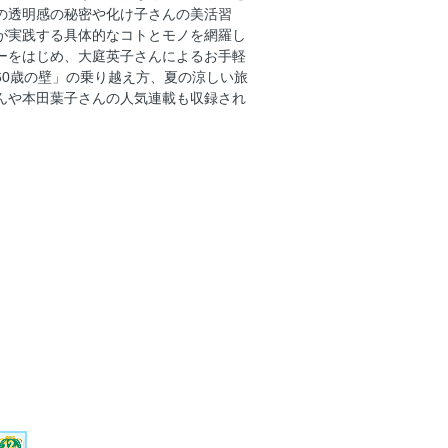
の透明感の秘密や化け子さんの美活習
優
が実践する具体的なコトとモノを網羅し
般社団法人日本美腸協会常務理事
ーをはじめ、大庭英子さんによるお手軽
歌手、俳優
60歳の壁」の乗り越え方、夏の涼しい旅
んや本田葉子さんの人気連載も収録され
美容ジャーナリスト
「えがお美容室」のファンが多いワケ
理家
ても、生きられるようになりましょう
紀子／歌手
る 夏の涼旅
セレクション
 大嶋信頼／心理カウンセラー