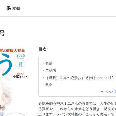
本棚
夏号
目次
表紙
ご案内
［連載］世界の絶景おすそわけ location12
目次
暮らしのモヤモヤ、LINEで相談
表紙の人インタビュー 中尾ミエ／歌手、
表紙を飾る中尾ミエさんの特集では、人生の新
【特集】こっそり「美活」
る異変や、これからの未来をどう描き、現役で
【特集】こっそり「美活」 化け子さん／
迫ります。メイン大特集の「こっそり美活」で