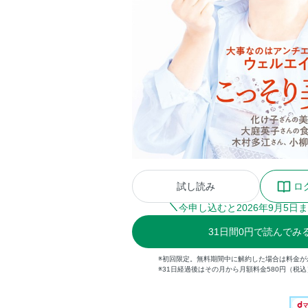
試し読み
ロ
今申し込むと
2026
年
9
月
5
日ま
31
日間
0円
で読んでみ
※初回限定。無料期間中に解約した場合は料金が
※31日経過後はその月から月額料金580円（税