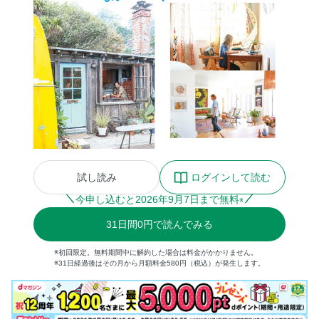
試し読み
ログインして読む
今申し込むと
2026
年
9
月
7
日まで無料
※
31
日間
0円
で読んでみる
※初回限定。無料期間中に解約した場合は料金がかかりません。
※31日経過後はその月から月額料金580円（税込）が発生します。