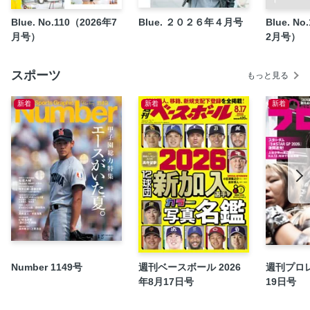
【連載】 LUDIUS 三浦翔平
Blue. No.110（2026年7
Blue. ２０２６年４月号
Blue. N
月号）
2月号）
シチズン プロマスター
RadBlue
スポーツ
夏を彩るアイウエア
もっと見る
ボードショーツ・コレクション
新着
新着
新着
インドソール
サーフライダー・ファウンデーション
ラックスエステートが描く、湘南のコミュニティヴィレッジ
【連載】フラッシュバック・メモリーズ
【連載】 DO THE RIGHT THING -PES-
Blue Surf Club
読者プレゼント
自社AD
Number 1149号
週刊ベースボール 2026
週刊プロレ
自社AD
年8月17日号
19日号