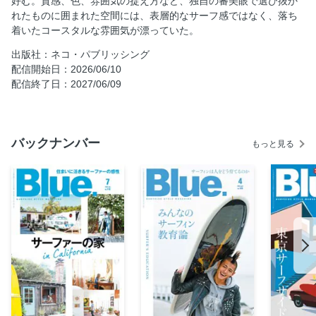
好む。質感、色、雰囲気の捉え方など、独自の審美眼で選び抜か
れたものに囲まれた空間には、表層的なサーフ感ではなく、落ち
これまでの取材で出会ってきたサーファーたちの家
着いたコースタルな雰囲気が漂っていた。
フォトグラビア 「なみいろ」
出版社：ネコ・パブリッシング
インタビュー：五十嵐カノア
配信開始日：2026/06/10
プロサーファーのキャリア考察
配信終了日：2027/06/09
中村竜
粂浩平
高橋みなと
バックナンバー
もっと見る
様々なサーファーのキャリア
山中海輝×稲葉玲王
アスナビに聞く
Presented by TUDOR ／ 凛と、自分らしく。松野陽斗
Blue.Select ／ ボードショーツ ＆ サマーアイテム
IPD最新コレクション
Rivvia Projects 大原洋人＆和光大
FOR PURE FUN 厳選オルタナティブボード【ロング編】
トッシュ・チューダーの現在地