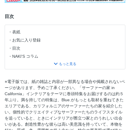
目次
表紙
お気に入り登録
目次
NAKI'S コラム
巻頭ニュース：WHATS UP！
巻頭ニュース：WHATS UP！
特集：サーファーの家 in カリフォルニア
※電子版では、紙の雑誌と内容が一部異なる場合や掲載されないペ
ージがあります、予めご了承ください。「サーファーの家 in
クラシックフリーク、ブライアン・ベントの家
California」インテリアをテーマに巻頭特集をお届けするのは約５
アーティスト、ジェレマイアの家
年ぶり。満を持しての特集は、Blue.がもっとも取材を重ねてきた
フォトグラファー、グラントの家
エリアである、カリフォルニアのサーファーたちの家を紹介した
い。個性的でクリエイティブなサーファーたちのライフスタイル
クリエイティブディレクター、マイキーの家
を追っていると、ときにインテリアが際立つ家とのうれしい出会
デザイナー、スカイラーの家
いがある。創造性豊かな彼らは高い美意識を持っていて、本物を
デイドリームのオーナー、カイルの家