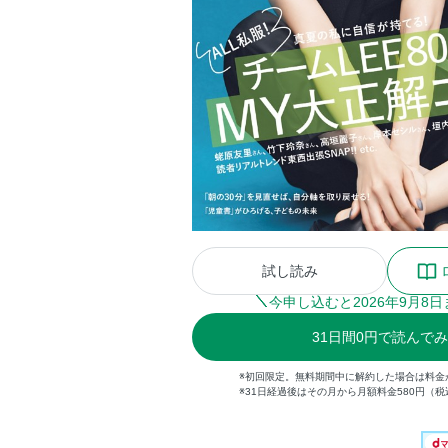
試し読み
今申し込むと
2026
年
9
月
8
日
31
日間
0円
で読んでみ
※初回限定。無料期間中に解約した場合は料金
※31日経過後はその月から月額料金580円（