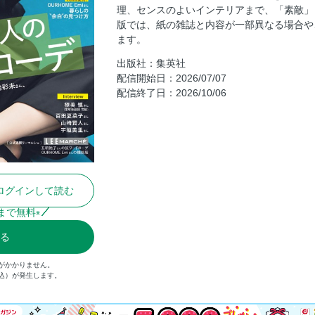
理、センスのよいインテリアまで、「素敵」
チームLEE80人の「MY大正解コーデ」P
版では、紙の雑誌と内容が一部異なる場合や
ュアル」、拝見！
ます。
チームLEE80人の「MY大正解コーデ」P
出版社：集英社
大正解服！
配信開始日：2026/07/07
チームLEE80人の「MY大正解コーデ」P
配信終了日：2026/10/06
解配色！
チームLEE80人の「MY大正解コーデ」P
う？」大人のための大正解メソッド
チームLEE80人の「MY大正解コーデ」P
チームLEE80人の「MY大正解コーデ」P
中「MYコラボの私服コーデ」公開しま
ログインして読む
LEE100人隊発「読者のリアルトレンド」
まで無料
※
LEE100人隊 新隊員を大募集！
る
真夏の手元に「スポーツウォッチ」
「涼しいデニム」があれば甘辛MIXはも
がかかりません。
税込）が発生します。
はまじのおしゃれへのラブレター
LEE MARCHE