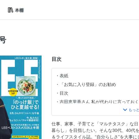
本棚
併号
目次
表紙
「お気に入り登録」のお勧め
目次
吉田恵里香さん 私が代わりに言ってお
小田ユイコさんの心と肌に効くコスメ
竹下玲奈さんのCa va？ コンサバ！
仕事、家事、子育てと「マルチタスク」な日
夏の黒は、“ちょっと派手”がちょうどい
暮らし」を目指したい。そんな30代、40代
チームLEE80人の「MY大正解コーデ」
＆ライフスタイル誌。“自分らしさ”を大事