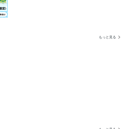
ベストコスメ 2026上半期
夏越せる！
もっと見る
ート！
け方
究！
ア名品」
せる！