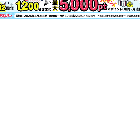
AD
ゆらぎ世代の笑顔とキレイの味方！ LEE
私の脳内図／百田夏菜子さん
AD
帰って10分で完成「のっけ飯」でひと
第2弾！ LEE「小さい家」大賞募集スタ
10年先も心地いい暮らしの“余白”の見つ
8月、ひんやり「ソルべ」な午後
今、私たちにちょうどいいクルマ徹底研
スタイリスト石井佳苗さんの「インテリ
AD
「朝の30分」を見直せば自分軸を取り戻
「児童書」がひろげる、子どもの未来
寝苦しい夜に効く快眠ニュース
SHOP LIST
カルチャーナビ