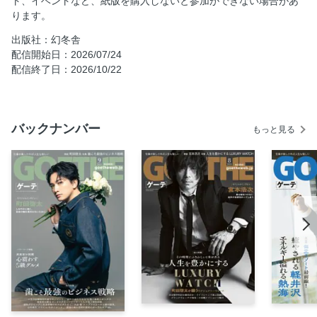
ト、イベントなど、紙版を購入しないと参加ができない場合があ
ります。
歯科特集／進化が止まらない!歯にまつわる最新トピックス
歯科特集／歯も人生もまかせたい!歯医者が頼るゴッドドク
出版社：幻冬舎
ター
配信開始日：2026/07/24
配信終了日：2026/10/22
歯科特集／リーダーたちがこぞって通う、歯(資)産価値を高
める歯科医院
歯科特集／勝利のためのコンディショニング プロランナー
大迫 傑／トップアスリートと歯の関係
バックナンバー
もっと見る
歯科特集／歯の治療はリラックスできる空間から、歯科クリ
ニックが提供する究極のホスピタリティ
歯科特集／最強の歯を目指せ勝者のオーラルギア
歯科特集／健やかな歯と笑顔で第一印象を圧倒する 俳優山
本美月／スマイル･マネジメント
歯科特集／人生のパフォーマンスを上げる口元の教養
歯科特集／COLUMN 未来の歯の再生治療、「歯生え薬」の
現在地
スペシャルインタビュー町田啓太／しなやかに強く
LAに舞い降りたゼニアの美学