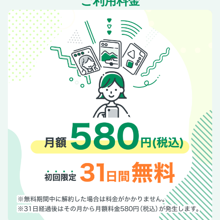
ご利用料金
次号予告
連載 仕事に効くレストラン
連載 松浦勝人 数寄者の流儀
連載 In the office