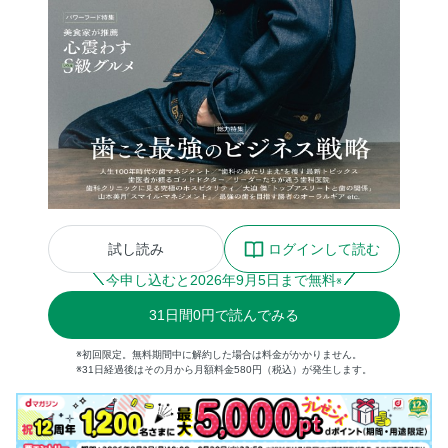
試し読み
ログインして読む
今申し込むと
2026
年
9
月
5
日まで無料
※
31
日間
0円
で読んでみる
※初回限定。無料期間中に解約した場合は料金がかかりません。
※31日経過後はその月から月額料金580円（税込）が発生します。