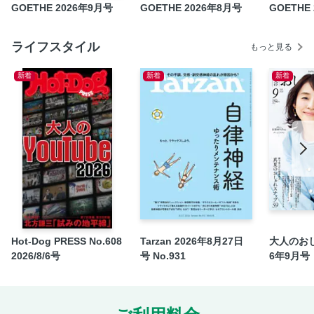
GOETHE 2026年9月号
GOETHE 2026年8月号
GOETHE
GOETHE EYE 「 47 Roots」 風土と向き合う引き算の美学
第二特集／我が人生最愛のソウルフード／ 心震えるS級グル
メ
ライフスタイル
もっと見る
Volvo EX60、北欧ラグジュアリーという答え
新着
新着
新着
究極の我儘をかなえる！ GOETHE STORE
GOETHE EYE 日本文化を体現するエンタテインメントIP
連載 和田秀樹「医者ではなく、大先輩に聞け」
連載 ホラン千秋／「ベントレーホーム 東京ショールーム」
連載 GOETHE ENTERTAINMENT 俳優 光石 研
連載 滝藤賢一の映画独り語り座
GOETHE CULTURE | Art | Book | Music
連載 男の語れる腕時計
連載 NAVIGOETHE
Hot-Dog PRESS No.608
Tarzan 2026年8月27日
大人のおし
2026/8/6号
号 No.931
6年9月号
連載 GOETHE GOLF STYLE
定期購読
GOETHE LOUNGE