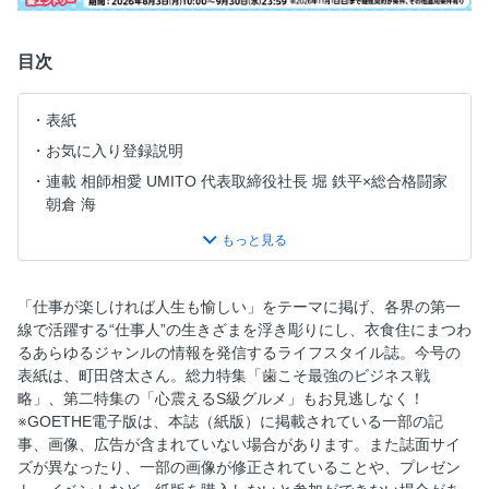
目次
表紙
お気に入り登録説明
連載 相師相愛 UMITO 代表取締役社長 堀 鉄平×総合格闘家
朝倉 海
目次
連載 The character of G スタイリング 野口 強「Vintage
Photo T-Shirts」
「仕事が楽しければ人生も愉しい」をテーマに掲げ、各界の第一
連載 GOETHE GROUNDBREAKING
線で活躍する“仕事人”の生きざまを浮き彫りにし、衣食住にまつわ
連載 福田 淳「やってみなはれ! やってみた。」
るあらゆるジャンルの情報を発信するライフスタイル誌。今号の
表紙は、町田啓太さん。総力特集「歯こそ最強のビジネス戦
連載 堀江貴文「金を使うならカラダに使え!」
略」、第二特集の「心震えるS級グルメ」もお見逃しなく！
歯科特集／なぜエグゼクティブは口腔マネジメントを欠かさ
※GOETHE電子版は、本誌（紙版）に掲載されている一部の記
ないのか／歯こそ最強のビジネス戦略
事、画像、広告が含まれていない場合があります。また誌面サイ
歯科特集／名医が人生100年時代の歯を解説、歯(T E E T H)
ズが異なったり、一部の画像が修正されていることや、プレゼン
マネジメントなくして豊かな人生はない