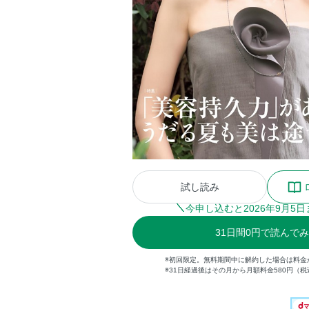
試し読み
今申し込むと
2026
年
9
月
5
日
31
日間
0円
で読んで
※初回限定。無料期間中に解約した場合は料金
※31日経過後はその月から月額料金580円（