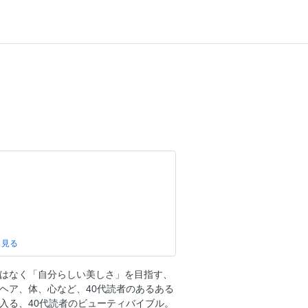
る夏も美は途切れない
はなく「自分らしい美しさ」を目指す、
ソッド
ヘア、体、心など、40代読者のあるある
べきUV危機管理
入る、40代読者のビューティバイブル。