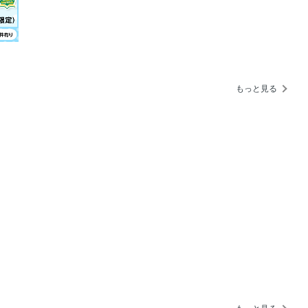
」から「重ねる」へ 香りの楽しみ方を
習慣。
自開発の発酵力でゆらぎ知らずの肌へ
療研究の恩恵を
もっと見る
も消えないナチュラル耐久眉の描き方
、さらば
の持久力は上向く！
的GRAND』から発売！
力の磨き方
になれる美容術」
予告
事をピックアップ 2025年上半期 大
半期 読者の経年美化ベストコスメ、8部