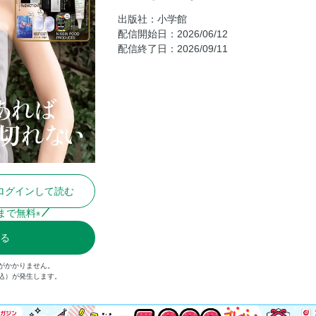
Part 3 大人が夏に起こしやすい持久
出版社：小学館
配信開始日：2026/06/12
Part 4 夏の大人は「咀嚼筋」を鍛え
配信終了日：2026/09/11
Part 5 今季お目見えのロングラスティ
Part 6 大沢あかね
特集 大人髪が夏の間にすべきは髪と頭
グローバルスキンケア“Anua”という大
2026上半期 経年美化ベストコスメ
SUQQUの大人気艶肌ファンデ
2026上半期 読者のリアルベスコス
ログインして読む
親子グッドシェア ベスコス
「母娘シェア美活」
まで無料
※
最前線の科学者が生んだ特許技術で理想
みる
新感覚！生はちみつ泡で育む頭皮美容
がかかりません。
髪と地肌の生命力を呼び醒ます 大人の
税込）が発生します。
未来の髪のために。「スカルプ乳酸菌」
「セタフィル」に高機能ライン登場 80