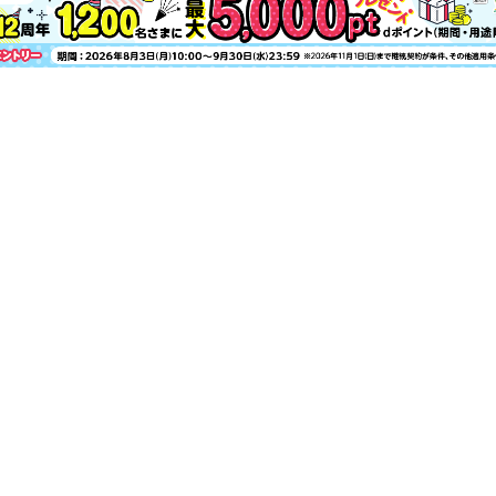
「ショーレイヤード」という美学「纏う
アップデート
洗う度に潤い満ちる夏の新クレンジング
「ハッコウパンダ」で目覚める美肌 独
科学が導く美の確信 大人の肌に再生医
経年美化メイクでちょっといい感じ 夏
「ねおちスト」の耳温活で寝苦しい夜よ
満ちて整う！次世代型ビタミンCマスク
全顔＋目元、Wのシートマスクで夏も美
アンチエイジングできるボイトレ本が『美
Matt ママ 桑田真紀 全方位「推し活」
天野佳代子に学ぶ「何歳からでもキレイ
YURILOG ゆりログ II
プレゼント・GRANDweb INFO・次号
＜電子版特典＞ バックナンバーから人気記
人肌が輝く！経年美化ベスコス／’25上
門各1位を発表！