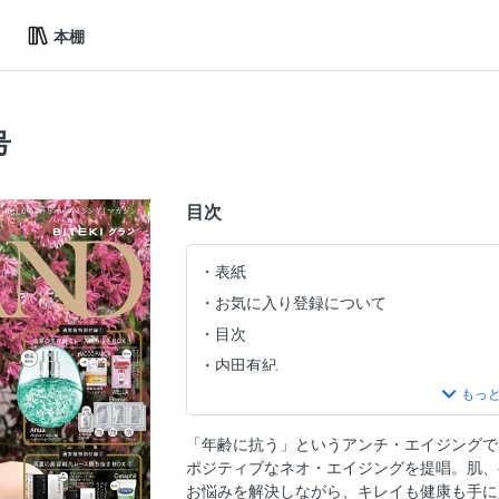
本棚
号
目次
表紙
お気に入り登録について
目次
内田有紀
このコスメが、すごい！
大特集 「美容持久力」を鍛えればうだ
「年齢に抗う」というアンチ・エイジングで
Part 1 「美容持久力」を上げる5つのメ
ポジティブなネオ・エイジングを提唱。肌、
Part 2 紫外線ハイシーズンに大人がす
お悩みを解決しながら、キレイも健康も手に