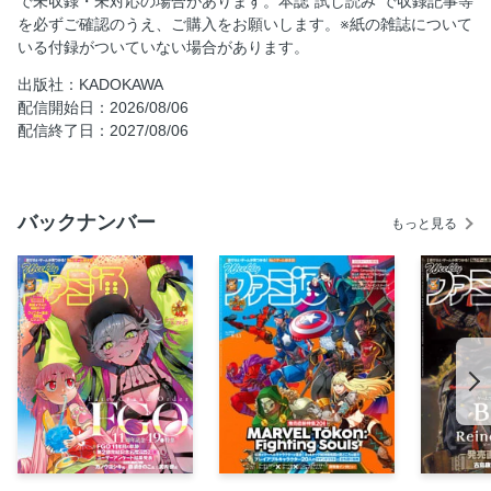
で未収録・未対応の場合があります。本誌“試し読み”で収録記事等
【発売記念特集】 コットン ロックウィズユー
を必ずご確認のうえ、ご購入をお願いします。※紙の雑誌について
【特集】 『Fate/Grand Order』サービス11周年記念
いる付録がついていない場合があります。
最新ゲームチェックシート
出版社：KADOKAWA
ガバスシステム／【マンガ】ウエケンのゲーム誌ひさしぶ
配信開始日：2026/08/06
り！ 上野顕太郎
配信終了日：2027/08/06
ファミ通町内会
LETTERS伝言板／【マンガ】和田ラヂヲの徐々にポイマ
ン 和田ラヂヲ
バックナンバー
もっと見る
【マンガ】きの散歩 高橋きの
新作ソフト&関連商品発売スケジュール
左馬占い 2026
コンアカの素
アケアカの素
【コラム】ゲームのムズカシイ話 西川善司
【コラム】FUWAMOCOの爆誕☆BAU BAUだいあり～！ フ
ワワ・アビスガード&モココ・アビスガード
おた博2026