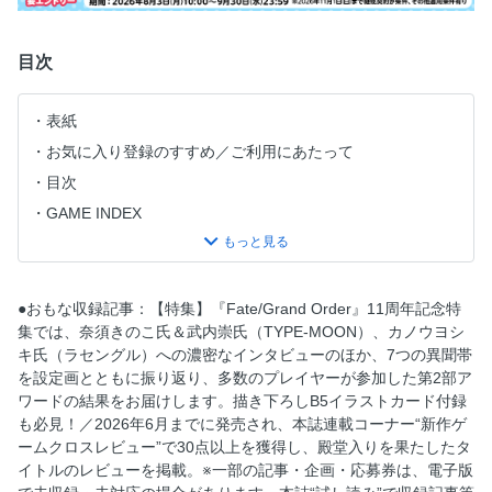
目次
表紙
お気に入り登録のすすめ／ご利用にあたって
目次
GAME INDEX
【報道特集】 ゲーム業界VIPインタビュー バンダイナムコエ
ンターテインメント 宇田川南欧氏
【発売記念特集】 MARVEL Tokon: Fighting Souls
●おもな収録記事：【特集】『Fate/Grand Order』11周年記念特
【特集】 クロスレビュー 殿堂入りソフトカタログ
集では、奈須きのこ氏＆武内崇氏（TYPE-MOON）、カノウヨシ
キ氏（ラセングル）への濃密なインタビューのほか、7つの異聞帯
ファミ通販
を設定画とともに振り返り、多数のプレイヤーが参加した第2部ア
とっておきインディー
ワードの結果をお届けします。描き下ろしB5イラストカード付録
【特別企画】 バカタール加藤×ロマンシング★嵯峨 編集長対
も必見！／2026年6月までに発売され、本誌連載コーナー“新作ゲ
談
ームクロスレビュー”で30点以上を獲得し、殿堂入りを果たしたタ
イトルのレビューを掲載。※一部の記事・企画・応募券は、電子版
【特別企画】 オバケイドロ2