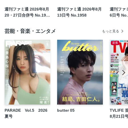
ファミ通TOP30
週刊ファミ通 2026年8月
週刊ファミ通 2026年8月
週刊ファミ
新作ゲーム クロスレビュー
20・27日合併号 No.195
13日号 No.1958
6日号 No.
9
今週のファミ通編集部
【マンガ】ELDEN RING 黄金樹への道 飛田ニキイチ
芸能・音楽・エンタメ
もっと見る
【特集】 ファミ通表紙ギャラリー
新着
ファミ通TOP30協力店リスト
プレゼント・アンケート
MONTHLY ハロ通 長野桃羽
ファミ通エンタメ部
ファミ通エクスプレス
プレゼント アンド インフォメーション
次号予告&カレンダー
PARADE Vol.5 2026
butter 05
TVLIFE
夏号
8月21日