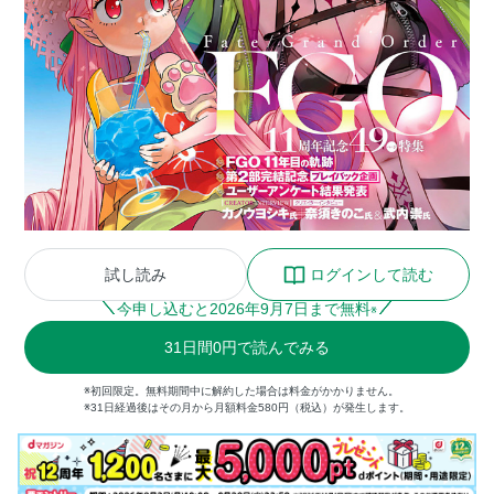
試し読み
ログインして読む
今申し込むと
2026
年
9
月
7
日まで無料
※
31
日間
0円
で読んでみる
※初回限定。無料期間中に解約した場合は料金がかかりません。
※31日経過後はその月から月額料金580円（税込）が発生します。