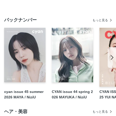
kento nakajima
true blue.
バックナンバー
もっと見る
back cover
cyan issue 45 summer
CYAN issue 44 spring 2
CYAN ISS
2026 MAYA / NiziU
026 MAYUKA / NiziU
25 YUI N
ヘア・美容
もっと見る