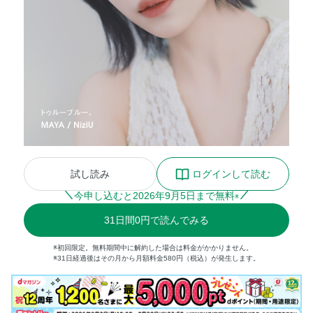
試し読み
ログインして読む
今申し込むと
2026
年
9
月
5
日まで無料
※
31
日間
0円
で読んでみる
※初回限定。無料期間中に解約した場合は料金がかかりません。
※31日経過後はその月から月額料金580円（税込）が発生します。