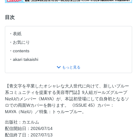
目次
表紙
お気にり
contents
akari takaishi
MAYA / NiziU
juri kosaka
yumia fujisaki
【青文字を卒業したオシャレな大人世代に向けて、新しいブルー
系コミュニティを提案する美容専門誌】9人組ガールズグループ
NOTE by N.
NiziUのメンバー《MAYA》が、本誌初登場にして自身初となるソ
culture factory - MMoP
ロでの両面Wカバーを飾ります。 《ISSUE 45》カバー：
culture factory - Ao-Hata Bookstore
MAYA（NiziU）／特集：トゥルーブルー。
not just hair
出版社：カエルム
mood fragments
配信開始日：2026/07/14
配信終了日：2027/07/13
masthead / credits