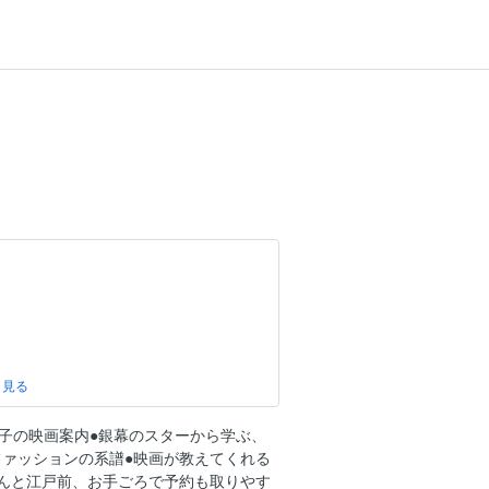
データサイエンティスト］ 一皿の光 百年
津子の映画案内●銀幕のスターから学ぶ、
er No.6 意匠を楽しむワンピース
ファッションの系譜●映画が教えてくれる
の朝靄
ちんと江戸前、お手ごろで予約も取りやす