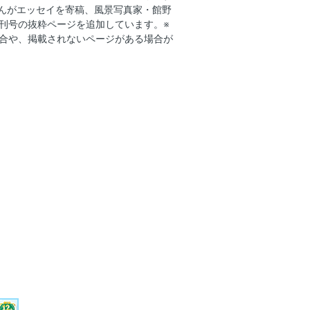
さんがエッセイを寄稿、風景写真家・館野
に既刊号の抜粋ページを追加しています。※
合や、掲載されないページがある場合が
画に教えてもらったこと
を開く、“新”シネマ考