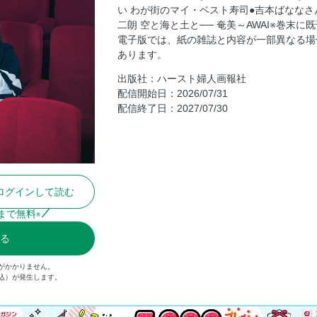
見立ての宇宙
い わが街のマイ・ベスト寿司●吉本ばなな
二朗 空と海と土と── 奄美～AWAI※巻末
奄美～AWAI
電子版では、紙の雑誌と内容が一部異なる場
『婦人画報』定期購読のご案内
あります。
早穗子と 奈津子の 映画案内
出版社：ハースト婦人画報社
映画史とともに歩んだふたりの軌跡
配信開始日：2026/07/31
配信終了日：2027/07/30
早穗子と奈津子の人生を変えた映画
秦 早穗子さん×戸田奈津子さん対談 映
心震えた映画 24本、決定版！
“世界三大映画祭”を繙く
奈津子の名訳・名字幕
ログインして読む
早穗子の“忘れがたい映画監督”
まで無料
※
新作映画の表現者たちに聞く 愛の枠組み
る
シャネルとシネマの幸せな関係
FUJINGAHOリコメンズ
がかかりません。
税込）が発生します。
名優たちが残した ファッションの系譜
記憶の現在地 ［ディオール］