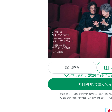
試し読み
今申し込むと
2026
年
9
月
7
日
31
日間
0円
で読んでみ
※初回限定。無料期間中に解約した場合は料金
※31日経過後はその月から月額料金580円（