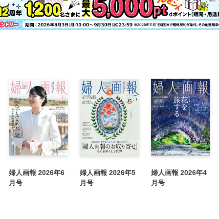
季節のきもの通信［長月］ 夏の絣の味
シネマ美容
婦人画報の美養塾 LESSON 42 ドラマ
機能性繊維がつくる、美しくすこやかな明
［帝人フロンティア］
読むウェルネス 人生100年時代の疾患講
婦人画報のお取り寄せ 15周年の感謝を
感動をお届けします。
わが街の マイ・ベスト寿司
マリー・アントワネット という生き方
ジェラートの 可能性
杉本博司の折々の花 第六十六回 お釈迦
ページの狭間のいつもの風景 第7回 「
婦人画報 2026年6
婦人画報 2026年5
婦人画報 2026年4
岡本翔子の心理占星術 8月1日～8月31日
月号
月号
月号
画報の杜
いつか我が家の定番に あしたの家庭料理
定期購読のご案内