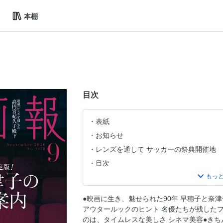
本棚
目次
表紙
お知らせ
レンズを通して サッカーの祭典開催地
目次
加藤峰子［パティシエ］ × 宮田裕章［
先のデザート 9月 陰翳の光
●映画に生き、魅せられた90年 早穗子と奈
Echoes of Time 時を纏う Septemb
アウタールックのヒント 名優たちが残した
「気配」のレッスン 第十五回 三十年目
のは、タイムレスな美しさ シネマ美容●き