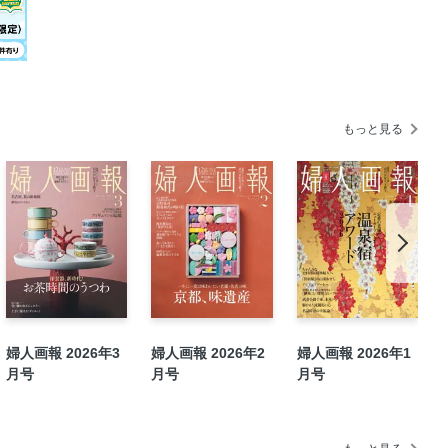
わい
を生む唇を学ぶ
日 １ 繊維が織りなす心地よい暮らし
もっと見る
座 第6回 心臓の老化
込めて。 暮らしを彩る名品と、 新たな
さま
大丈夫は循環する」
婦人画報 2026年3
婦人画報 2026年2
婦人画報 2026年1
月号
月号
月号