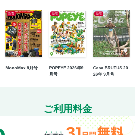
ショップリスト
新着
新着
新着
次号予告
【電子版特典】『婦人画報』2026年9
します!
【電子版特典】いまこそ、古今東西の名作
MonoMax 9月号
POPEYE 2026年9
Casa BRUTUS 20
月号
26年 9月号
ご利用料金