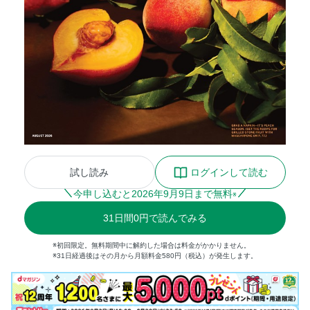
試し読み
ログインして読む
今申し込むと
2026
年
9
月
9
日まで無料
※
31
日間
0円
で読んでみる
※初回限定。無料期間中に解約した場合は料金がかかりません。
※31日経過後はその月から月額料金580円（税込）が発生します。