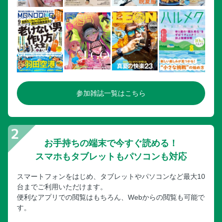
ターナーアクリル通信 #020
HJモデラーズ開発室【ホビージャパン】
おまねこ【青島文化教材社】
[フレームアームズ・ガール]レイファルクス【コトブキヤ】
[アルカナディア]アルアリル ReACT-F【コトブキヤ】●ニ
ル・エット
アルカナディアプラモデルコンテスト作品募集中
参加雑誌一覧はこちら
[無職転生]ロキシー・ミグルディア【KADOKAWA】●えめす
＠ifrit
超合金の魂【BANDAI SPIRITS】
HI-METAL R 最前線！【BANDAI SPIRITS】
お手持ちの端末で今すぐ読める！
[モンスターハンター]リオレウス【青島文化教材社】
スマホもタブレットもパソコンも対応
[ゴジラVSビオランテ]最終決戦【バンダイ】●山田卓司
スマートフォンをはじめ、タブレットやパソコンなど最大10
コモリプロジェクト●小森陽一、土井眞一
台までご利用いただけます。
フランケンシュタインの怪物 プラスチックモデルキット
便利なアプリでの閲覧はもちろん、Webからの閲覧も可能で
【エクスプラス 1/8】●山田卓司
す。
海洋堂PRESENTS ARTPLAミュージアム