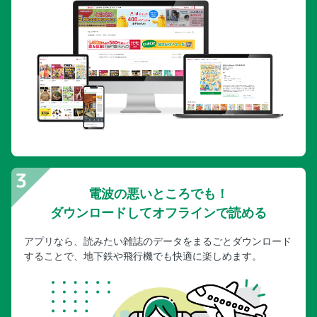
プラノサウルス復元プロジェクト／シンジャンティタン
【BANDAI SPIRITS】●ウラベヒロト（アーミック）、
G.Masukawa（GET AWAY TRIKE!）
大人の社会科見学 国内唯一のフィギュア生産工場 グッドス
マイルカンパニー 楽月・望月工場に行ってきたぞ！
月刊工具 模型の入り口はいつの時代も工具から。
Ma.K. in SF3D【ウェーブ 1/20】●横山宏、MAX渡辺
第二次世界大戦軍事録●ホリエカニコ
MAX渡辺プロデュース 竹内邦之 Tank Factory／IDF マガフ5
ERA装備型 w/マインローラー【ドラゴン 1/35】●竹内邦之、
MAX渡辺
電波の悪いところでも！
ダウンロードしてオフラインで読める
アメリカ軽戦車M24 チャーフィー（ヨーロッパ戦線）【タ
ミヤ 1/35】●小澤京介
アプリなら、読みたい雑誌のデータをまるごとダウンロード
ベルリン 1945【タミヤ 1/35】●青木周太郎
することで、地下鉄や飛行機でも快適に楽しめます。
HEMTT ガントラック【イタレリ 1/35】福田哲夫
『ふたつのシャーマン』【アスカモデル 1/35】●山田卓司
フォッケウルフ Fw190A-3【造形村 1/32】●林哲平