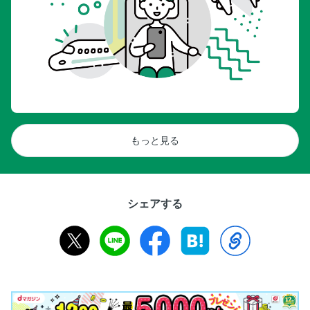
スーパーマリン スピットファイア Mk.Ⅸe【エアフィックス
1/48】●熊谷丈洋
帝国海軍 零式艦上戦闘機三二型【ファインモールド 1/72】●
ハルサー
マッキ MC.200 サエッタ【イタレリ 1/32】●山田昌行
銀河桜花母機【ぼっち製作所（仮）1/48改造】●加藤浩
日本海軍 水上機母艦 千歳、日本海軍 特殊潜航艇母艦 千代田
【青島文化教材社 1/700】●田中伸治
もっと見る
筆塗りTribe／Honda RC166 GPレーサー【タミヤ 1/12】●
アーリーチョップ!!!
ポルシェ 935 ターボ 1979 ル・マン24時間レース クラスウ
ィナー【プラッツ/nunu 1/24】●畠中浩（ももふく模形舎）
シェアする
ポルシェ 911 カレラ 3.2 4×4（タイプ953）1984 パリ・ダ
カールラリーウィナー【プラッツ／nunu 1/24】●中安俊二
いまさら聞けないすごいヤツ!!／UH-60JA ブラックホーク●
宮永忠将、大森記詩
Featured new Products！ 今月の注目
SCALE NEW ITEMS