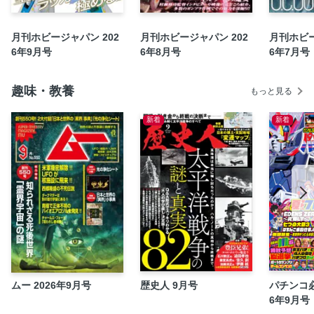
できる!! かんたん“拭き取り”塗り分け法［SDW HEROES 78
代目武者頑駄無編］【BANDAI SPIRITS】●林哲平
月刊ホビージャパン 202
月刊ホビージャパン 202
月刊ホビー
[TYRANT SWORD of NEOFALIA]SX・NFR-01SES タイラン
6年9月号
6年8月号
6年7月号
ト・ソード改“アグレス”【スクラッチビルド】●柳生圭太
『機動戦士Ｚガンダム』外伝『TYRANT SWORD of
NEOFALIA』 タイラント・ソードの頃●藍田豊
趣味・教養
もっと見る
伝説のアニメーター 佐野浩敏の仕事
新着
新着
バンダイプラモ60年史●五十嵐浩司
[機動戦士Gundam GQuuuuuuX]ORX-139 ハンブラビ
（GQ）【BANDAI SPIRITS 1/144】●寝太郎23
セイラマスオの気まぐれガンプラ製作記R／ZGMF-X13A プ
ロヴィデンスガンダム【BANDAI SPIRITS 1/100】●セイラマ
スオ
SDガンダムの生みの親 横井画伯を直撃！
太田垣康男のブリック・ブレイク●太田垣康男
GUNDAM EXPRESS
ムー 2026年9月号
歴史人 9月号
パチンコ必
機動戦士Ｚガンダム U.C.0087
6年9月号
GUNDAM FIX FIGURATION