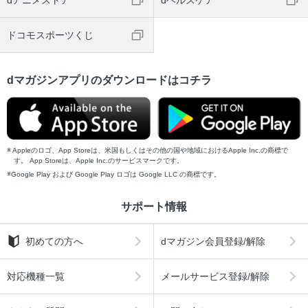
dアニメストア
dヘルスケア
Tony’sヒロインワークス
figmania【マックスファクトリー】
ドコモスポーツくじ
俺たちの勇気は死なない！●米たにヨシトモ、綱島志朗/ワー
ルドアーマードトレイン●しづみつるぎ
HOBBY JAPAN CHARACTERS
dマガジンアプリのダウンロードはコチラ
[HJ FRONT LINE] HEAD LINE／JAF子MG
[HJ FRONT LINE] NEW ITEM
[HJ FRONT LINE] GAME & AUDIO
Appleのロゴ、App Storeは、米国もしくはその他の国や地域におけるApple Inc.の商標で
読者のページ
す。 App Storeは、Apple Inc.のサービスマークです。
ホビージャパン愛読者プレゼント
Google Play および Google Play ロゴは Google LLC の商標です。
ホビージャパン読者アンケート
サポート情報
INFORMATION
SHOP NEWS
初めての方へ
dマガジン会員登録/解除
柿沼秀樹のmovie movie●柿沼秀樹
SF MOVIE ハイスピードNEWS!!●首藤一真・夏目義徳
対応機種一覧
メールサービス登録/解除
MOVIE & BOOK
UMAは怪獣だ!!●中沢 健／川村万梨阿＆椋本夏夜の淑女的日