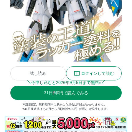
試し読み
ログインして読む
今申し込むと
2026
年
9
月
5
日まで無料
※
31
日間
0円
で読んでみる
※初回限定。無料期間中に解約した場合は料金がかかりません。
※31日経過後はその月から月額料金580円（税込）が発生します。