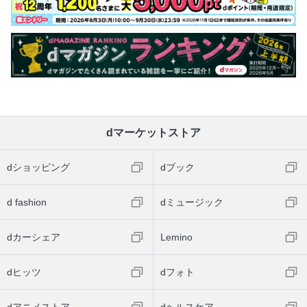
H.M.S.／狼の詩【スクラッチビルド】●高木謙造
MEDICOM TOY LATEST INFORMATION【メディコム･ト
イ】
MONTHLY 52TOYS TOPICS!【52TOYS】●しげる
聖闘士聖衣MYTHOLOGY【BANDAI SPIRITS】
スクウェア・エニックス プロダクツ
スプリンターセル サム・フィッシャー【CCSTOYS】
dマーケットストア
海洋堂 PICK UP ITEMS
宇宙船H.S.S.
dショッピング
dブック
KAMEN RIDER TOY LABORATORY【バンダイ】●高柳豊
PROJECT R.E.D. TOY ARCHIVE【バンダイ】●徳重耕一郎
d fashion
dミュージック
LEGACYSOUL ミクロマン【タカラトミー】
dカーシェア
Lemino
1/60 DIACLONE WORLD【タカラトミー】●池田元気、五十
嵐浩司
dヒッツ
DANGAN EXPRESS●高井近志
dフォト
Mega×Hobby