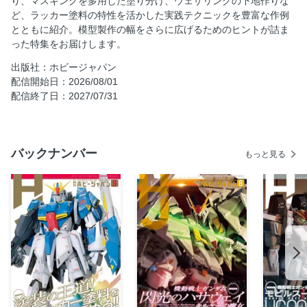
り、マスキングを多用した塗り分け、ウェザリングの下地作りな
ロ・レイ仕様機【BANDAI SPIRITS 1/100】●MAX渡辺
ど、ラッカー塗料の特性を活かした実践テクニックを豊富な作例
【巻頭特集】塗装の王道！ ラッカー塗料を極める!! ラッカー
とともに紹介。模型製作の幅をさらに広げるためのヒントが詰ま
塗料の塗膜だからこそ安心して楽しめる「冬季迷彩」のリア
った特集をお届けします。
ルな剥がれ表現
出版社：ホビージャパン
【巻頭特集】塗装の王道！ ラッカー塗料を極める!! GSIクレ
配信開始日：2026/08/01
オスが語るラッカー塗料の未来
配信終了日：2027/07/31
【巻頭特集】塗装の王道！ ラッカー塗料を極める!! ラッカー
系クリアーでも大丈夫！ デカールを傷めないクリアーコー
トと鏡面仕上げ（研き出し）の実践!!●野本憲一
バックナンバー
【巻頭特集】塗装の王道！ ラッカー塗料を極める!! ユーザー
もっと見る
が求める塗料を——挑戦者であり続けるガイアノーツ
【巻頭特集】塗装の王道！ ラッカー塗料を極める!! 「オール
タミヤ」で楽しむラッカー筆塗りのススメ／フェアチャイル
ド A-10A サンダーボルトⅡ【タミヤ 1/48】●大森記詩
【巻頭特集】塗装の王道！ ラッカー塗料を極める!! メタリッ
ク（メッキ調）塗料で「百式Ver.2.0」を塗装して楽しみた
い！／MSN-00100 百式 Ver.2.0【BANDAI SPIRITS 1/100】
●不破優
【巻頭特集】塗装の王道！ ラッカー塗料を極める!! きみにも