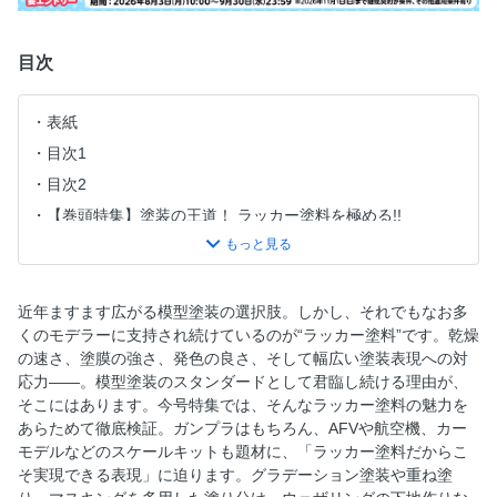
目次
表紙
目次1
目次2
【巻頭特集】塗装の王道！ ラッカー塗料を極める!!
【巻頭特集】塗装の王道！ ラッカー塗料を極める!! 【いまさ
ら聞けない】模型用塗料の王様「ラッカー塗料」の特徴
【巻頭特集】塗装の王道！ ラッカー塗料を極める!! こんな時
近年ますます広がる模型塗装の選択肢。しかし、それでもなお多
代だからこそ知りたい！ 溶剤節約＆効率化で楽しむラッカ
くのモデラーに支持され続けているのが“ラッカー塗料”です。乾燥
ー塗料エアブラシ塗装
の速さ、塗膜の強さ、発色の良さ、そして幅広い塗装表現への対
【巻頭特集】塗装の王道！ ラッカー塗料を極める!! ラッカー
応力――。模型塗装のスタンダードとして君臨し続ける理由が、
塗料の定番技法を覚えよう!!／RX-178 ガンダムMk-Ⅱ アム
そこにはあります。今号特集では、そんなラッカー塗料の魅力を
ロ・レイ仕様機【BANDAI SPIRITS 1/100】●えぬせ
あらためて徹底検証。ガンプラはもちろん、AFVや航空機、カー
モデルなどのスケールキットも題材に、「ラッカー塗料だからこ
【巻頭特集】塗装の王道！ ラッカー塗料を極める!! 令和に甦
そ実現できる表現」に迫ります。グラデーション塗装や重ね塗
る「伝説のスプリッター塗装」／MSZ-006 Ｚガンダム アム