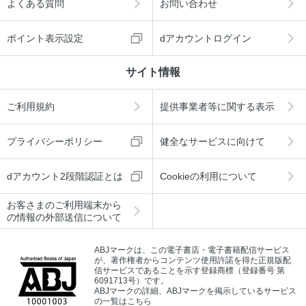
よくある質問
お問い合わせ
常●川村万梨阿、椋本夏夜
HOW TO BUILD MAX渡辺●MAX渡辺
ポイント表示設定
dアカウントログイン
モデラーズ・イン!!
第29回全日本オラザク選手権 参加用紙
サイト情報
奥付
ご利用規約
提供事業者等に関する表示
プライバシーポリシー
健全なサービスに向けて
dアカウント2段階認証とは
Cookieの利用について
お客さまのご利用端末から
の情報の外部送信について
ABJマークは、この電子書店・電子書籍配信サービス
が、著作権者からコンテンツ使用許諾を得た正規版配
信サービスであることを示す登録商標（登録番号 第
6091713号）です。
ABJマークの詳細、ABJマークを掲示しているサービス
の一覧はこちら