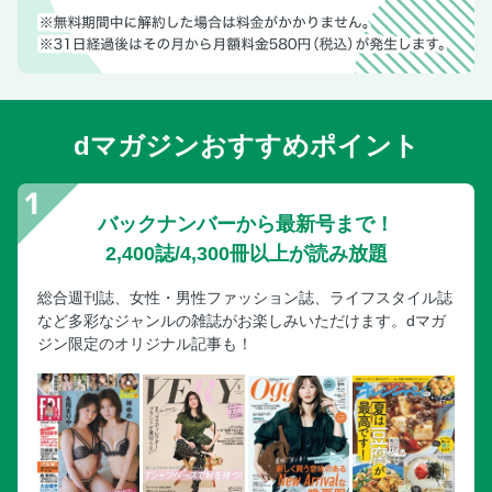
サンダーバード メカニックセレクション パート1、2【ベル
ファイン 1/144、1/250、1/500】●コジマ大隊長、角田勝成
『サッパー・モートンの農場』【ベルファイン 1/32】●あに
[スペース★ダンディ]スペース★ダンディ メカニックセレク
ション【ベルファイン】●ハス寝る
dマガジンおすすめポイント
[ゾイド]RMZ-013 シールドライガー バン仕様【タカラトミ
ー 1/100】●Re-ta
[シン・エヴァンゲリオン劇場版]エヴァンゲリオン 第13号機
バックナンバーから最新号まで！
“最後の執行者”【海洋堂】●清水圭
2,400誌/4,300冊以上が読み放題
SMP In! Formation!!【バンダイ】
GOOD SMILE COMPANY INFORMATION【グッドスマイル
総合週刊誌、女性・男性ファッション誌、ライフスタイル誌
カンパニー】
など多彩なジャンルの雑誌がお楽しみいただけます。dマガ
ジン限定のオリジナル記事も！
崩壊：スターレイル【HoYoverse】
[ロックマンX]ゼロ 1st Ver.【コトブキヤ 1/12】●ふりつく
士郎正宗 復刻デザインマウス／Bluetooth M-
SHIROW1RD（レッド）【エレコム】
[ 30 MINUTES FANTASY]ネクロスナイト、ドゥロースケル
トン【BANDAI SPIRITS】●しろます