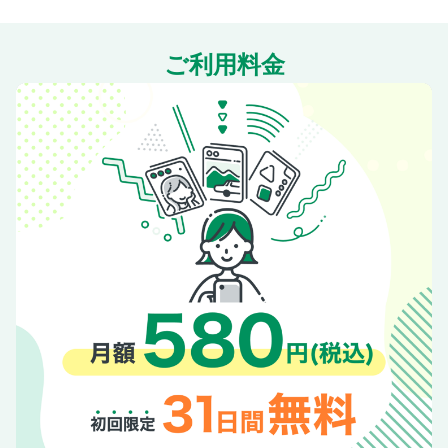
ガンプラ公式アプリ「ビルダーズノート」内製作ノートコン
テスト 「ベストビルド」殿堂入り作品紹介
ご利用料金
ガシャポンFUN【バンダイ】
サンライズロボット研究所
コードギアス 新潔のアルマリア●長月文弥
サンライズ・メカニック列伝 第81回／ジャンモス1号【タカ
ラトミー】●田仲正樹
宇宙戦艦ヤマト メカニクス●皆川ゆか
新統合軍広報室 HJ支部
[装甲騎兵ボトムズ 灰色の魔女]
[装甲騎兵ボトムズ ザ・ラストレッドショルダー]X・ATH-P-
RSC ブラッドサッカー【ウェーブ 1/35】●桜井信之
[ファイブスター物語]ダッカス・ザ・ブラックナイト ＝ボォ
ス 3074＝ヨーン・バインツェル【ボークス 1/100】
[パトレイバーEZY]AV-98Plus（イングラム・プラス）
【BANDAI SPIRITS 1/48】●オトカワ
[機動警察パトレイバー EZY]