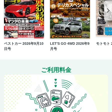
訂版
寝方の基本
夏の車中泊をあきらめないためのアイテム&チェック12
冬から早春の車中泊Q&A
FOCUS POINT 「車中泊パッケージ開発セミナー」を経て
そもそも「車中泊」とは何か？
ベストカー 2026年9月10
LET'S GO 4WD 2026年9
モトモト 
エコノミークラス症候群の原因と予防
日号
月号
車種による向き不向きとは!? 自分のクルマを知る
就寝のためのチェックポイント
クルマに積んでおく物
ご利用料金
ペット避難の基本／ペットと一緒に避難生活
ペット避難の応用／被災時に役立つマイクロチップ
FOCUS POINT 「携帯トイレ」を使ったことがあります
か？
最新版エマージェンシーキットカタログ
カーネル流 車中泊マナー7カ条