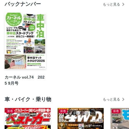
バックナンバー
キャンピングカーパーツセンターおすすめアイテム
もっと見る
TOKYO OUTDOOR SHOW おすすめアイテムをピックア
ップ
車中泊で使えるアイテムを徹底調査／CARNERU LAB. 第6回
カーナビアプリ
新連載 軽バンライフ・鈴木ショータの夢のキャンピングカ
ーリノベーション／第1回 リノベを行うコラボ企業を発
表！
新連載 まるななのくるっトリップ／1宿目 北海道・中標
津で音楽フェスに初参戦!!
さおりんごの「食べるまでが車中泊★」キャッチ&スリープ
カーネル vol.74 202
／16泊目 大瀬崎でSUPフィッシング
5 9月号
悩める「マットレス難民」におくる！ 車中泊マットカタロ
グ
車・バイク・乗り物
もっと見る
2025年秋～冬のEVENT CALENDER
EVENT REPORT
新着
新着
新着
NEW CAR REVIEW
レジャーでも防災でも役立つ車中泊スタートブック2025改