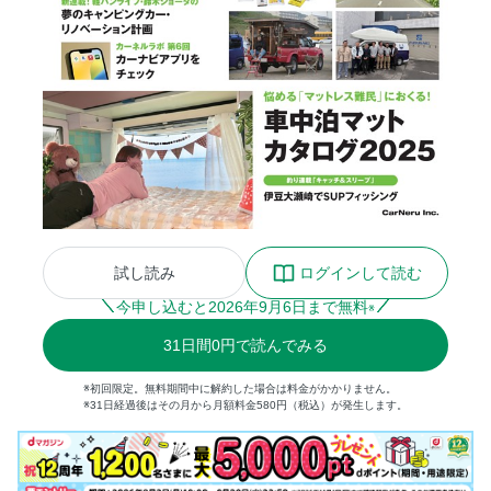
試し読み
ログインして読む
今申し込むと
2026
年
9
月
6
日まで無料
※
31
日間
0円
で読んでみる
※初回限定。無料期間中に解約した場合は料金がかかりません。
※31日経過後はその月から月額料金580円（税込）が発生します。