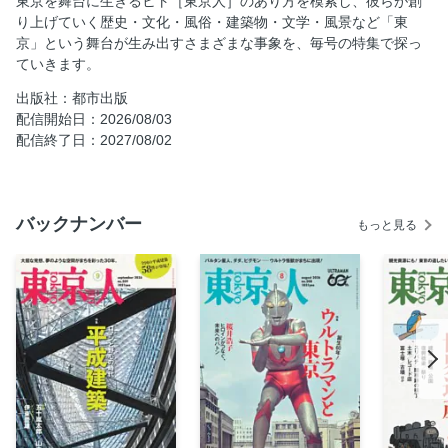
東京を舞台に生きるヒト［東京人］のあり方を模索し、彼らが創
り上げていく歴史・文化・風俗・建築物・文学・風景など「東
［インタビュー］伊東豊雄 社会と共存するための答え（け
京」という舞台が生み出すさまざまな事象を、毎号の特集で探っ
んちく）を探し求めて 文・川崎 亮、写真・清永 洋
ていきます。
平成建築を読み解く キーワード8 文・磯 達雄 外国人建
築家／Not in TOKYO／まちをつくる／過剰と透明／エコロ
出版社：都市出版
ジーの思想／コンピューターの時代／アンビルト／記憶のラ
配信開始日：2026/08/03
ンドマーク
配信終了日：2027/08/02
［エッセイ］柏木 円 夢は夜、コンブレでひらく
［エッセイ］山田 窓 いつの時代も新しい、国際観光都市
の玄関口
バックナンバー
もっと見る
建築ガイドの決定版 『建築MAP東京』ができるまで 文・
松井美緒、写真・泉大悟
ジャスマック葛和満博 デザイナーズホテルをつくった男
文・岡田晴彦
木村俊彦、渡辺邦夫、佐々木睦朗が紡いだ系譜 「骨格」に
生命を吹き込む構造家たち 文・小澤雄樹
保存建築の30年 未来へ手渡すために 文・津村泰範
バブル期建築 個性的で存在感のある、かわいい建物 文・
鈴木伸子、絵・ホセ・フランキー