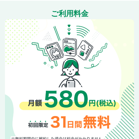
City 街 東京ネットワーク
ご利用料金
東京つれづれ日誌（195） 六月の水田、自由民権の町田
文・川本三郎
編集後記、次号予告