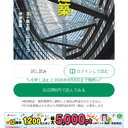
試し読み
ログインして読む
今申し込むと
2026
年
9
月
8
日まで無料
※
31
日間
0円
で読んでみる
※初回限定。無料期間中に解約した場合は料金がかかりません。
※31日経過後はその月から月額料金580円（税込）が発生します。