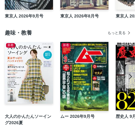
平成建築年表
曇天記（215） 靴跡が教えてくれたこと 文・堀江敏幸、
東京人 2026年9月号
東京人 2026年8月号
東京人 20
写真・鈴木理策
創刊40年を迎えて「東京人」がリニューアル！
趣味・教養
もっと見る
東京人増刊号／都市出版の書籍
新着
新着
バックナンバー
定期購読
［単発読み物］写真家 北井一夫 レンズを変えながら、新
たな表現を模索し続ける 文・金丸裕子
［単発読み物］2020年代の表現者たち テレビドラマの現
在地 文・成馬零一
［Close up TOKYO］Interview 田中司
（YOTSUYABOOKS）
Books 本 尾崎世界観
Books 本 小川公代
大人のかんたんソーイン
ムー 2026年9月号
歴史人 9
グ2026夏
今月の東京本
Culture 映画・美術・舞台・古典芸能