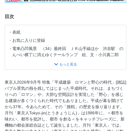
目次
表紙
お気に入りに登録
電車凸凹風景 （34）最終回 ＪＲ山手線ほか 渋谷駅 の
んべい横丁に消えゆくテールランプ 絵、文・小川真二郎
東京空撮案内 （57）最終回 高輪築堤、再び
september 2026 no.509 contents
［東京点画］円城 塔「アイドル・マシン」
東京人2026年9月号 特集「平成建築 ロマンと野心の時代」[雑誌]
［東京点画］三枝克之「『チュラネシア』から見る東京」
バブル景気の熱を残してはじまった平成時代。それは、まちづく
りへの「ロマン」や、大胆な空間設計を実現した「野心」を感じ
［東京点画］大田省一「日本の『都』は何処へ？」
る建築が多くつくられた時代でもありました。平成が幕を開けて
［グラビア］ 写真・山田新治郎 葛西臨海公園展望広場レ
から37年。今あらためて、その「挑戦」の歴史を振り返ります。
ストハウス クリスタルビュー／東京都庁舎／横浜港大さん
月刊「東京人Tokyo-jin(とうきょうじん)」は1986年に、＜都市を
橋国際客船ターミナル／東京国際フォーラム
味わい、都市を批評し、都市 を創る＜をキャッチフレーズに、新
［対談］五十嵐太郎 × 山内マリコ 次世代に残したい、愛す
機軸の都会派総合誌として誕生しました。月刊「東京人」では、
べき建築たち 文・松井美緒、写真・山田新治郎