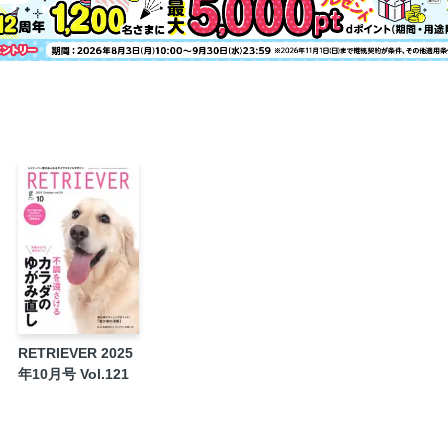
フローチャートで確認「同行避難ってどうす
基本対策に加えて臨機応変に自己判断も
2027年度版 RETRIEVERオリジナルカレン
エディターズの本「長生き脳活」
RETRIEVER Holiday!! 2026 Spring by PO
じゃんけん大会景品、ゲーム参加賞などたく
愛犬に似合うもの、自分のための犬グッズ 
「キミといつまでも…」イベントスペシャル
レトホリ in 千葉、11月14日開催！
原口家からの手紙
Information
次号予告／奥付
RETRIEVER 2025
年10月号 Vol.121