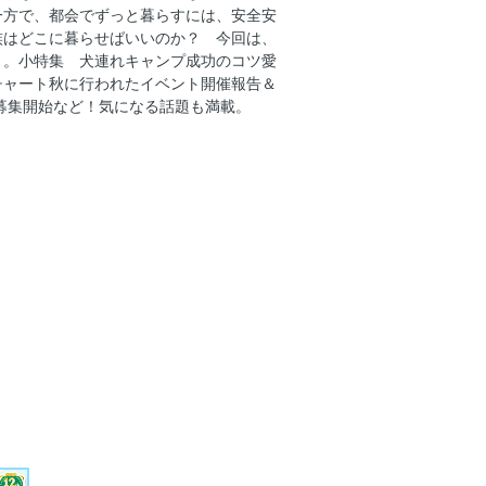
一方で、都会でずっと暮らすには、安全安
レトリーバー家族の我が町自慢」
族はどこに暮らせばいいのか？ 今回は、
リーバー家族の我が町自慢from
く。小特集 犬連れキャンプ成功のコツ愛
チャート秋に行われたイベント開催報告＆
ル募集開始など！気になる話題も満載。
暮らしやすい町のつくり方10
トリーバーのシニアライフに向くきにな
愛知
ポ 犬連れバックパッカー流 野を越え
は家族みんなで行くからこそ素直にうれし
の防災チャート
は現実的？」
ト50