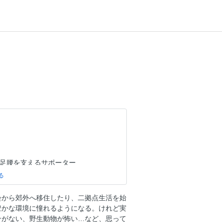
犬の足腰を支えるサポーター
るオンライン相談・診療
会から郊外へ移住したり、二拠点生活を始
豊かな環境に憧れるようになる。けれど実
トリーバーと暮らす理想の町を考える
ンがない、野生動物が怖い…など、思って