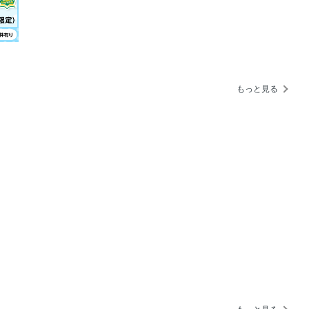
るの？」
ダー モデル募集開始！
もっと見る
CHI開催報告
さんのご協賛をいただきました
体験から物欲、食欲までしっかり満足