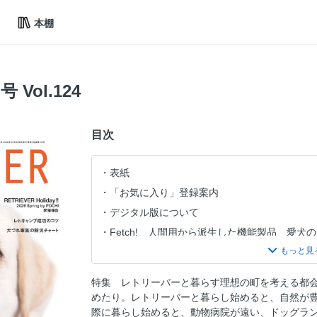
本棚
号 Vol.124
目次
表紙
「お気に入り」登録案内
デジタル版について
Fetch! 人間用から派生した機能製品 愛
Fetch! 出かけなくてもPCやスマホででき
コラム オキシトシンシャワー
特集 レトリーバーと暮らす理想の町を考える都
目次
めたり。レトリーバーと暮らし始めると、自然が
【特集】住めば都？ ないものねだり？ レ
際に暮らし始めると、動物病院が遠い、ドッグラ