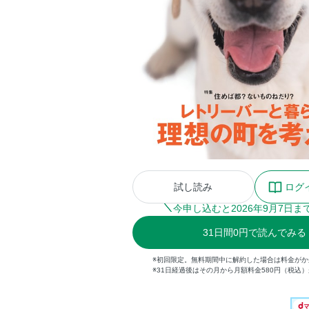
試し読み
ログ
今申し込むと
2026
年
9
月
7
日ま
31
日間
0円
で読んでみる
※初回限定。無料期間中に解約した場合は料金がか
※31日経過後はその月から月額料金580円（税込