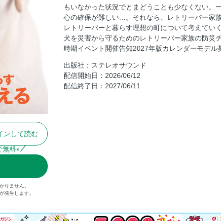
もいなかった状況でとまどうことも少なくない。
愛犬との暮らしで見つけた、この町の魅力「
心の確保が難しい…。それなら、レトリーバー家
みんなの“いい町ポイント”ここにあり!?「レト
レトリーバーと暮らす理想の町について考えてい
Readers」
犬を災害から守るためのレトリーバー家族の防災
データで見るレトと暮らす町
時期イベント開催告知2027年版カレンダーモデ
各地に広がる多彩な取り組みを紹介！ 犬との
出版社：ステレオサウンド
配信開始日：2026/06/12
レトと私のないものねだり座談会
配信終了日：2027/06/11
「第16回インターペット東京」で見つけたレ
るアイテム
犬連れキャンプ成功のコツ
キミいつキャラバン Supported by POCHI in 
インして読む
シェルパ斉藤＆ニホ、サンポ、トッポ、セン
で無料
※
山を越え 第110回「“キャンプでキャンプ”
い」
レト馬鹿クラブ
かりません。
愛犬を災害から守るためのレトリーバー家族
）が発生します。
読者アンケート「一緒に車中泊がレト家族に
愛犬と家族を災害から守るためのチェックリス