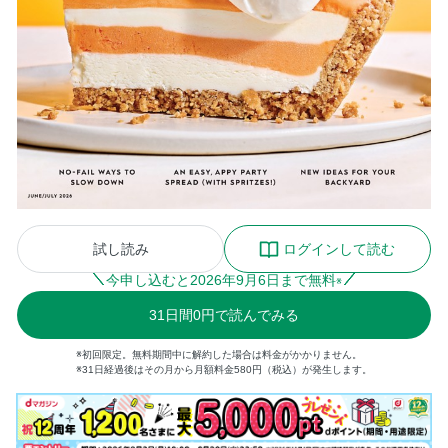
試し読み
ログインして読む
今申し込むと
2026
年
9
月
6
日まで無料
※
31
日間
0円
で読んでみる
※初回限定。無料期間中に解約した場合は料金がかかりません。
※31日経過後はその月から月額料金580円（税込）が発生します。