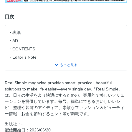
目次
表紙
AD
CONTENTS
Editor’s Note
Your Words
News
The Books List
Real Simple magazine provides smart, practical, beautiful
solutions to make life easier—every single day.「Real Simple」
Clever Items
は、日々の生活をより快適にするための、実用的で美しいソリュ
Things Cooks Know
ーションを提供しています。毎号、簡単にできるおいしいレシ
A Drink ＆ A Bite
ピ、整理や装飾のアイディア、素敵なファッション＆ビューティ
ー情報、お金を節約するヒント等が満載です。
5 Easy Dinners
Sweet Thing
出版社：-
配信開始日：2026/06/20
Health