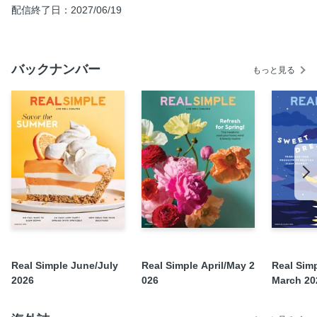
配信終了日：2027/06/19
How To
Money Confidential
First Person
バックナンバー
もっと見る
How To Handle It
The New Ways to Backyard
It’s Aperitivo Time Somewhere
Slow Girl Summer
One Last Thing
Real Simple June/July
Real Simple April/May 2
Real Simp
2026
026
March 20