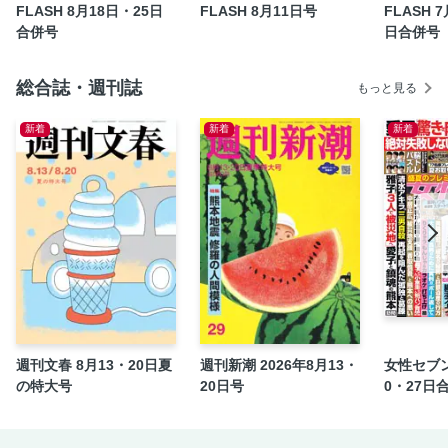
FLASH 8月18日・25日
FLASH 8月11日号
FLASH 
中村舞「Magnetic Presence」
合併号
日合併号
（お知らせ）FLASHデジタル版限定特典 コミック特別公
開！
総合誌・週刊誌
もっと見る
【デジタル版特典】8月リリース FLASHデジタル写真集のお
すすめ作品を一挙ご紹介！
新着
新着
新着
【デジタル版特典】コミック連載「キラー通りのソムリエ探
偵」
週刊文春 8月13・20日夏
週刊新潮 2026年8月13・
女性セブン
の特大号
20日号
0・27日