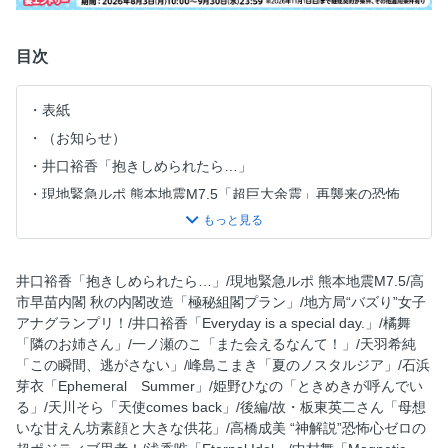
目次
表紙
（お知らせ）
井口裕香「抱きしめられたら…」
現地緊急ルポ 熊本地震M7.5「超巨大余震」再襲来の恐怖
カープ矢野＆田村 “ゾンビたばこ売人”の「アテンド飲み会」
高市早苗内閣 秋の内閣改造「極秘組閣プラン」全予測
三山凌輝 巨大サングラスで“お先は真っ暗”！
井口裕香「抱きしめられたら…」/現地緊急ルポ 熊本地震M7.5/高
市早苗内閣 秋の内閣改造「極秘組閣プラン」/地方局“バズり”女子
桧山珠美×ペリー荻野「7月期ドラマ」を大激論！
アナグランプリ！/井口裕香「Everyday is a special day.」/橘舞
第5回 地方局“バズり”女子アナグランプリ！
「隣のお姉さん」/一ノ瀬のこ「また会えるなんて！」/天羽希純
【ミニブック】井口裕香「Everyday is a special day.」
「この瞬間、逃がさない」/峰島こまき「夏のノスタルジア」/石浜
芽衣「Ephemeral Summer」/姫野ひなの「ときめきが呼んでい
橘舞「隣のお姉さん」
る」/天川そら「天使comes back」/後編/故・板東英二さん「母想
一ノ瀬のこ「また会えるなんて！」
いな甘えん坊素顔と大きな供花」/高橋成美 “神解説”恐怖心ゼロの
天羽希純「この瞬間、逃がさない」