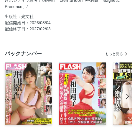
超ポジティブ思考！/浅香唯「Eternal Idol」/中村舞「Magnetic
Presence」/
峰島こまき「夏のノスタルジア」
東大卒グラドル・東堂とも 完全ヌード写真集8月25日発売
出版社：光文社
配信開始日：2026/08/04
石浜芽衣「Ephemeral Summer」
配信終了日：2027/02/03
姫野ひなの「ときめきが呼んでいる」
【袋とじ】天川そら「天使comes back」
坂本冬美×アイナ・ジ・エンド モゴモゴSPECIAL 後編
バックナンバー
もっと見る
長寿のための「ハーバード流ブラッシング」
【短期連載】夜に生きる士業たち「歌舞伎町弁護士」
清原和博×渡辺久信 12年ぶりの再会！ 後編
【連載】写写丸DATAランド「夏の甲子園のヒーロー」
【連載】ロト・ナンバーズ＋α 爆勝！ 大勝券
故・板東英二さん「母想いな甘えん坊素顔と大きな供花」
高橋成美 “神解説”恐怖心ゼロの超ポジティブ思考！
目次
浅香唯「Eternal Idol」
ミスFLASH2027 セミファイナリスト37名の中間発表！