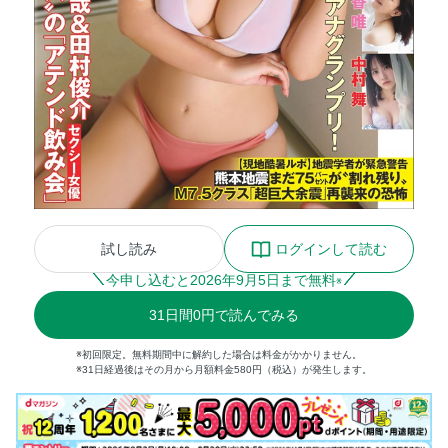
試し読み
ログインして読む
今申し込むと
2026
年
9
月
5
日まで無料
※
31
日間
0円
で読んでみる
※初回限定。無料期間中に解約した場合は料金がかかりません。
※31日経過後はその月から月額料金580円（税込）が発生します。