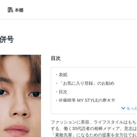
本棚
合併号
目次
表紙
「お気に入り登録」のお勧め
目次
佐藤晴美 MY STYLEの磨き方
三宅香帆の働いていても読みたい本
貴島明日香の「お仕事名品」
ファッションに美容、ライフスタイルはもち
NEW PICK FASHION
する、働く30代読者の相棒メディア。意志
Hello，New Beauty
「素敵先輩」になるための提案を全方位でお