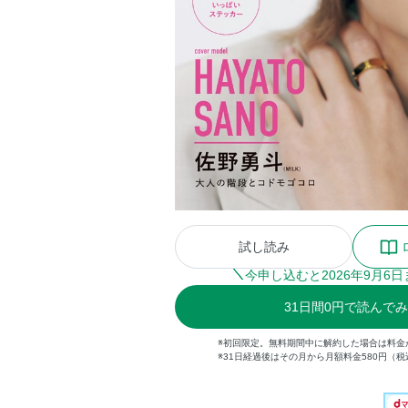
試し読み
今申し込むと
2026
年
9
月
6
日
31
日間
0円
で読んでみ
※初回限定。無料期間中に解約した場合は料金
※31日経過後はその月から月額料金580円（