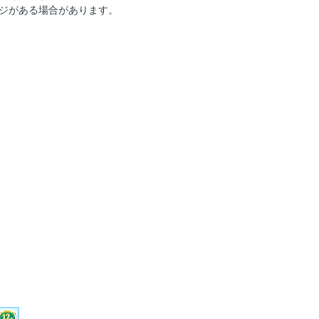
ジがある場合があります。
art1 この夏は“オフィス経由→乾杯
olumn1働く30代の「平日19時」リ
art2 夏の「映えトップス」は“透
Part3 「どこかに光沢」でもっと素敵
olumn2 こだわり上手が選ぶ「セン
Part4 好感ヘルシーに楽しむ「スマー
art5 P．M．6：00から楽しむ「ハイ
けるということ
るコスパ服