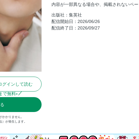
内容が一部異なる場合や、掲載されないペー
先輩、チームリーダーってどうですか？
出版社：集英社
オフィス経由→乾杯行きの平日コーデ計画P
配信開始日：2026/06/26
行き”に迷わない！
配信終了日：2026/09/27
オフィス経由→乾杯行きの平日コーデ計画C
アルデータ
オフィス経由→乾杯行きの平日コーデ計画P
け”か“重ね”の2択がいい！
オフィス経由→乾杯行きの平日コーデ計画
になる方法
オフィス経由→乾杯行きの平日コーデ計画C
スのいい小土産」リスト
ログインして読む
オフィス経由→乾杯行きの平日コーデ計画
まで無料
※
ト肌見せ」
る
オフィス経由→乾杯行きの平日コーデ計画P
ブランドのヘアアクセ」
がかかりません。
30代、センスよくジュエリーを身につ
税込）が発生します。
15000円以下で厳選 大人のための洒落
AD