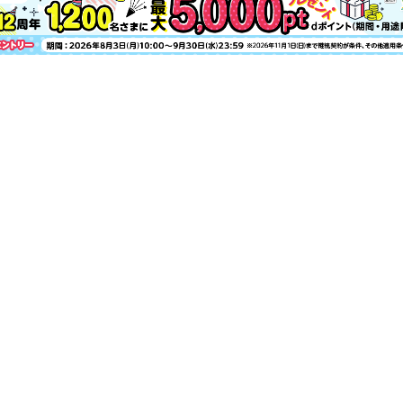
旅BAILA
旅BAILA Part1 国内注目度No．1！
旅BAILA Part2 “泊まる”が目的にな
旅BAILA Part3 欲張り上等！ 大人
旅BAILA Part4 スーパーバイラー
サンダルがときめく夏のペディキュア
きれいめ派にいよいよ“リュック通勤”の
30代のための相棒ベストコスメ大賞
堀田真由主演 大人のSmall Good Sparkle 
30代が駆け込みたいコンシーラー相談所
Ririmew BUTTER ROUGEの大人ピンク
指原莉乃がコミュ力の天才！と言われる
指原莉乃のさしはラジオ
長谷川あかりのご自愛ごはん
＃BAILA RUNNING CLUB
30代のための“2本目日傘”図鑑2026