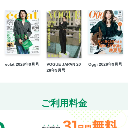
30代のための嫉妬の解剖学
気になるバイラーズを深掘り！
佐藤栞里のもぐもぐしーさんぽ
晴美が行く 東北楽天ゴールデンイーグ
風間俊介の“答えを出さない”人生相談所
暑い夏は、カロリーメイト ゼリーで美
私をつくった推しコンテンツ
BAILA CULTURE
eclat 2026年9月号
VOGUE JAPAN 20
Oggi 2026年9月号
26年9月号
Artをもっと深く感じたい！
鏡リュウジの星占い 6．26～8．27
ご利用料金