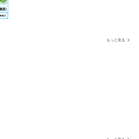
 今、五感が満たされる「青森」へ
る「大人のご自愛宿」
のための「シーンレスな水際服」
もっと見る
ズの夏旅プラン、リアル予算を大公開！
波が来た！
Make-up
理由