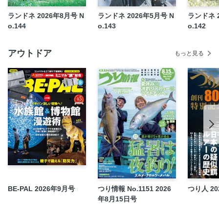
低山トラベラー大内征の偏愛ハイカーに会いに行く
ランドネ 2026年8月号 N
ランドネ 2026年5月号 N
ランドネ 2
CAMMOCのキャンプしてたら防災できた！
o.144
o.143
o.142
菖蒲理乃のページをめくる旅に
熊の暮らしと私たちの山歩き
アウトドア
もっと見る
山道具、買っちゃいました！
こいしゆうかのキャンプの夜に語りたいハナシ
Keishi Tanakaと音楽と緑と街との関係
ポレポレ！ 猪俣親子の登山日記
湯らりやまあるき
天上のレストラン
神様百名山を旅する
Randonnee cafe
今月の国立公園案内
編集後記
BE-PAL 2026年9月号
つり情報 No.1151 2026
つり人 20
年8月15日号