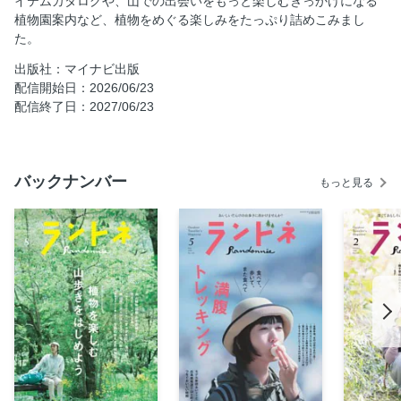
イテムカタログや、山での出会いをもっと楽しむきっかけになる
植物園案内など、植物をめぐる楽しみをたっぷり詰めこみまし
燕岳に広がるコマクサ
た。
坂本直行が描き続けた、北海道の花と山を訪ねて
出版社：マイナビ出版
書店で見つけた、植物にまつわる本
配信開始日：2026/06/23
いま歩きたい植物園案内 箱根湿生花園／栂池自然園／六甲
配信終了日：2027/06/23
高山植物園／阿蘇野草園／高知県立牧野植物園
植物の上手な撮り方
だから、私は山へ行く
バックナンバー
もっと見る
山のガイド名鑑
山のコミュニティ潜入捜査
ワンバーナーでかんたん山ごはん
仲川希良の親子でやさしい外あそび
山の楽しいリスクマネジメント講座
渡辺佐智のやまのさち
TOKYO ココ岳 TRAIL
森勝のとことん小道具研究
餃子超人のやまとビール