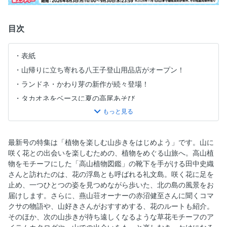
目次
表紙
山帰りに立ち寄れる八王子登山用品店がオープン！
ランドネ・かわり芽の新作が続々登場！
タカオネをベースに夏の高尾あそび
「Mt.ランドネ」について教えます！
四角友里のにっぽん食名山
目次
最新号の特集は「植物を楽しむ山歩きをはじめよう」です。山に
咲く花との出会いを楽しむための、植物をめぐる山旅へ。高山植
植物を楽しむ山歩きをはじめよう
物をモチーフにした「高山植物図鑑」の靴下を手がける田中史織
山の植物総選挙
さんと訪れたのは、花の浮島とも呼ばれる礼文島。咲く花に足を
高山植物っておもしろい！
止め、一つひとつの姿を見つめながら歩いた、北の島の風景をお
届けします。さらに、燕山荘オーナーの赤沼健至さんに聞くコマ
花をたどって礼文島へ
クサの物語や、山好きさんがおすすめする、花のルートも紹介。
山好きが選ぶ！ おすすめ花の道10
そのほか、次の山歩きが待ち遠しくなるような草花モチーフのア
草花をまとうアイテムカタログ