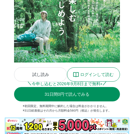
試し読み
ログインして読む
今申し込むと
2026
年
9
月
8
日まで無料
※
31
日間
0円
で読んでみる
※初回限定。無料期間中に解約した場合は料金がかかりません。
※31日経過後はその月から月額料金580円（税込）が発生します。