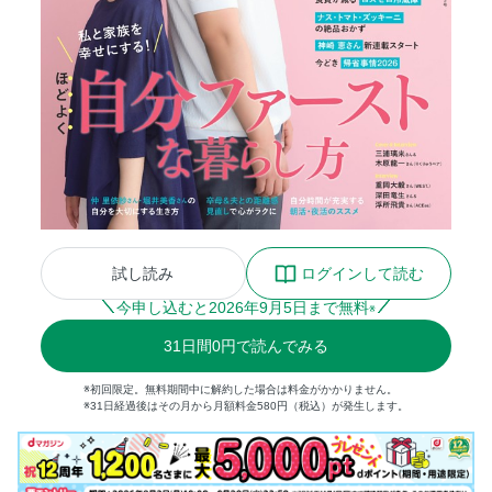
試し読み
ログインして読む
今申し込むと
2026
年
9
月
5
日まで無料
※
31
日間
0円
で読んでみる
※初回限定。無料期間中に解約した場合は料金がかかりません。
※31日経過後はその月から月額料金580円（税込）が発生します。