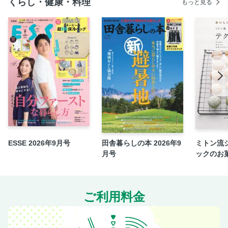
くらし・健康・料理
もっと見る
《NONSTOP！ESSE》
免許皆伝！笠原将弘のおかず道場
ランクアップキッチン
七五三掛kitchen
今月のTRY＆NEWS
元・片づけられない漫画家の 心地よい暮らし製作所 〈連
載〉
50代はじめました。 〈連載〉
脱・老け見え！ストレッチ 〈連載〉
Present＆Information BOX
ESSE 2026年9月号
田舎暮らしの本 2026年9
ミトン流
久保奈穂実さんの薬膳だより 〈連載〉
月号
ックのお
ただいまON AIR－GACKTさん、のんさん
次号予告／撮影協力店／〈連載〉Love Me Doさんの幸せ引
き寄せ占い
ご利用料金
今月号の感想をお聞かせください／今月のプレゼント
【別冊付録】簡単でおいしい夏の薬膳おかず