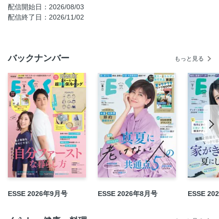
スヌーピーNEWS
配信開始日：2026/08/03
【大特集】夏こそ ほどよく自分ファーストな暮らし方
配信終了日：2026/11/02
りくりゅう（三浦璃来さん＆木原龍一さん）〈Interview〉
年間定期購読のお知らせ
バックナンバー
最強！ロスゼロ冷蔵庫
もっと見る
重岡大毅さん 〈Special Interview〉
白崎茶会 なつかしくてあたらしい蒸しおやつ〈連載〉
男と花 〈連載〉−深田竜生さん＆浮所飛貴さん
タカミーのベストヒットコミックス〈連載〉
ESSEベストフレンズ101新メンバー募集します！
市瀬悦子さんのナス・トマト・ズッキーニでつくるイチオシ
夏レシピ
今どき帰省事情
OURHOME EmiのLike meでいこう 〈連載〉
B-Flow Marikoさんの心も体も癒やされる ながらヨガ 〈連
ESSE 2026年9月号
ESSE 2026年8月号
ESSE 2
載〉
こんまりさんのお悩み片づけ術 〈連載〉