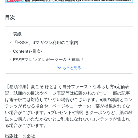
目次
表紙
「ESSE」dマガジン利用のご案内
Contents-目次-
ESSEフレンズレポーターを大募集！
今日、これつくって！／まるみキッチンさん 〈連載〉
Life ESSEnce
リアルクローゼット公開！はまじをつくる12ピース 〈連
【巻頭特集】夏こそ ほどよく自分ファーストな暮らし方●定価表
載〉
記、誌面内の目次やページ表記等は紙版のものです。一部の記事
は電子版では対応していない場合がございます。●紙の雑誌とコン
神崎 恵さん いつまでも“老けない私”でいたいから 〈新連
テンツが異なる場合や、ページやコーナーの一部が掲載されてな
載〉
い場合がございます。●プレゼントや割引きクーポンなど、紙の雑
加藤ローサの#暮らしのカケラ 〈連載〉
誌をご購入いただかないとご利用になれないコンテンツが含まれ
syunkonカフェのひたひたまで注いでコトコト煮つめた話
る場合がございます。
〈連載〉
出版社：扶桑社