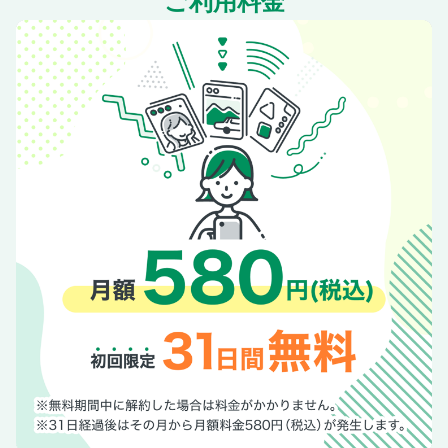
ご利用料金
＜グラビアインタビュー＞ 三園響子（グラビアアイドル）
＜グラビアインタビュー＞ 山田かな（グラビアアイドル）
即買いガジェット
インプレ！【灼熱の富士宮SP】vol.421 新型ジムニーの窓
の悪路走破性はマジ別格!!
宇垣美里の人生はロックだ!!
呂布カルマのフリースタイル人生論
安齋肇の空耳だぜ！人生は
山下メロの【平成レトロ】博物館
【広告】グランドジャンプ
逢田珠里依 1st写真集 9月13日（日）発売予定！
【広告】高野 秀行『メソポタミアのボート三人男』
【広告】清水 侑季『教養としてのカレー』
週刊プレイボーイ創刊60周年 スペシャルプレゼント実施
中！
エロのミカタ／安田理央
スポーツのキワミ