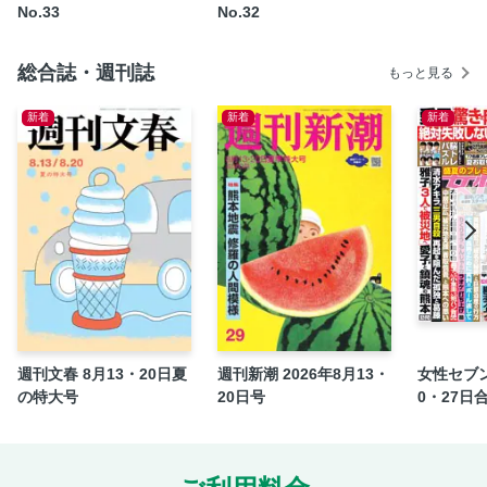
市川紗椰のライクの森
No.33
No.32
wPB COVER GIRL INTERVIEW 表紙の美女 豊田萌絵
爆笑問題の笑えるニュース解説
総合誌・週刊誌
もっと見る
真実のニッポン／橘 玲
新着
新着
新着
坂本慎太郎の街歩き投資ラボ
坂口孝則の経済ニュースのバックヤード
盲目のお笑い芸人・濱田祐太郎の死角からの一撃
リリー・フランキーの人生相談 シーズン2
オール巨人の劇場漫才師の流儀
BOUND 斎藤恭代
【広告】猿渡 哲也『TOUGH第二章 第1巻』絶賛発売中!!!
＜グラビアインタビュー＞ 咲田ゆな（声優、アイドル）
＜グラビアインタビュー＞ 藤水咲桜（女優）
週刊文春 8月13・20日夏
週刊新潮 2026年8月13・
女性セブン
の特大号
20日号
0・27日
＜グラビアインタビュー＞ 斎藤恭代（グラビアアイドル）
＜グラビアインタビュー＞ 鍛治島 彩（アイドル）
＜グラビアインタビュー＞ ピョ・ウンジ（YouTuber）