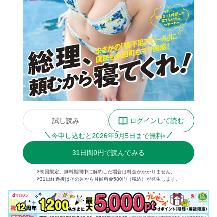
試し読み
ログインして読む
今申し込むと
2026
年
9
月
5
日まで無料
※
31
日間
0円
で読んでみる
※初回限定。無料期間中に解約した場合は料金がかかりません。
※31日経過後はその月から月額料金580円（税込）が発生します。