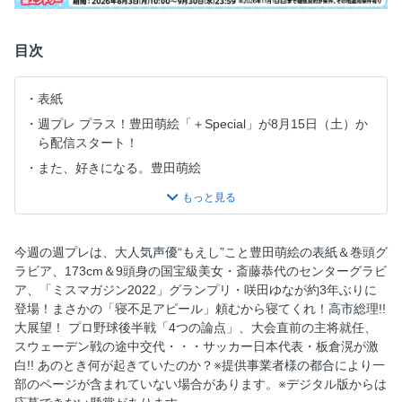
目次
表紙
週プレ プラス！豊田萌絵「＋Special」が8月15日（土）か
ら配信スタート！
また、好きになる。豊田萌絵
目次
頼むから寝てくれ! 高市総理!! 歴代屈指の“人に頼れないリ
ーダー”が招く国難
今週の週プレは、大人気声優“もえし”こと豊田萌絵の表紙＆巻頭グ
「“不快感”で表現の自由を規制する」国旗損壊罪はそもそも
ラビア、173cm＆9頭身の国宝級美女・斎藤恭代のセンターグラビ
憲法違反!?
ア、「ミスマガジン2022」グランプリ・咲田ゆなが約3年ぶりに
実は日本とも共通点が多い!! 世界で一番キテる国 スペイン
登場！まさかの「寝不足アピール」頼むから寝てくれ！高市総理!!
に学べ!!
大展望！ プロ野球後半戦「4つの論点」、大会直前の主将就任、
スウェーデン戦の途中交代・・・サッカー日本代表・板倉滉が激
「飛鳥・藤原の宮都」世界遺産登録で、“御墳印”ブームがや
白!! あのとき何が起きていたのか？※提供事業者様の都合により一
って来る!!
部のページが含まれていない場合があります。※デジタル版からは
大展望！プロ野球後半戦「４つの論点」