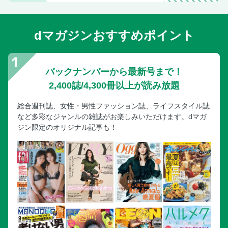
ひろゆきの「この件について」
【短期集中連載】欽ちゃんテレビ革命史 第7回 『欽どこ』
dマガジンおすすめポイント
（後編）
【バカレシピ研究所SP】激ウマ！次世代〈めんつゆ〉総選
挙！
バックナンバーから最新号まで！
江夏豊のアウトロー野球論
2,400誌/4,300冊以上が読み放題
超弩級の酷暑から愛車を守る方法
絶対に失敗しない「中古スマホ」の売り方＆買い方
総合週刊誌、女性・男性ファッション誌、ライフスタイル誌
など多彩なジャンルの雑誌がお楽しみいただけます。dマガ
【特別編】サッカー日本代表・板倉滉の「やるよ、俺は！」
ジン限定のオリジナル記事も！
板倉滉が激白!! あのとき何が起きていたのか？
2026夏の甲子園は“下克上チーム”に注目だ!!
次号予告＆アンケート
七瀬なな1st写真集『見つめて。』絶賛発売中！
Weekly プレイボーイ コント55号も結成60周年!!