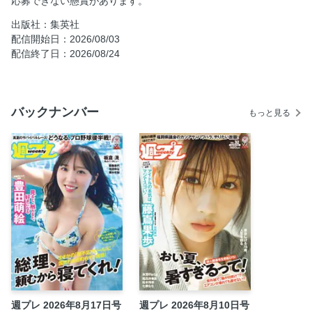
応募できない懸賞があります。
ニューヨーカーが語る“社会主義市長”マムダニ就任半年の通
出版社：集英社
信簿
配信開始日：2026/08/03
進撃の「ニトリ家電」開発施設に独占潜入！
配信終了日：2026/08/24
株高の今こそ購入チャンスの「ミニ株銘柄」15選!!
高橋ヨシキのニュー・シネマ・インフェルノ／週刊web TV
ガイド
バックナンバー
もっと見る
ゲッターズ飯田の占い放浪記
日向坂46・藤嶌果歩 待望の1st写真集『果実の歩幅』が8月
4日（火）発売！
週プレ グラジャパ！ 史上最高にアツい3日間！グラフェス
2026開催！
声優×グラビアの最高到達地点。井口裕香写真集
『cappuccino』好評発売中！
溝端葵 待望の1st写真集『あおいままで。』が重版決定!!
キン肉マン完璧超人始祖編 キャラソン徹底解説!! SONG01
【広告】『キン肉マン第93巻』／JUMP jBOOKS『キン肉マ
ン 禁断の超人タッグ殺人事件』大絶賛発売中!!
週プレ 2026年8月17日号
週プレ 2026年8月10日号