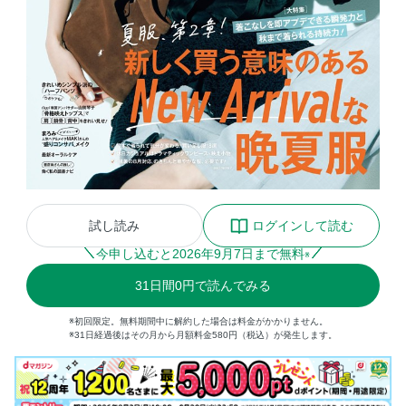
試し読み
ログインして読む
今申し込むと
2026
年
9
月
7
日まで無料
※
31
日間
0円
で読んでみる
※初回限定。無料期間中に解約した場合は料金がかかりません。
※31日経過後はその月から月額料金580円（税込）が発生します。