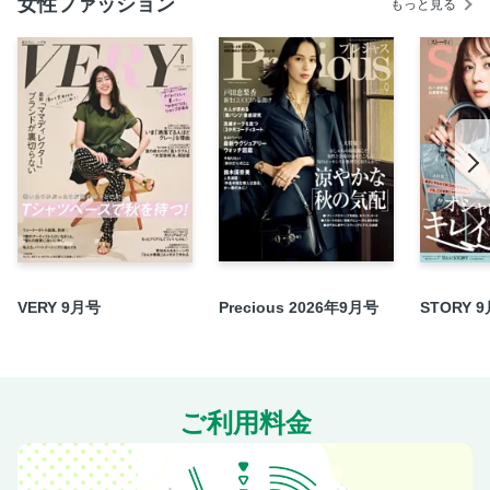
女性ファッション
もっと見る
菊池風磨の照れワーク
「この人に今、これが聞きたい！」 ファーストサマーウイ
カ
働く私にMusik ハラミちゃん
完璧すぎる上司・中島健人と急接近したら…
“しょっぱ”手土産達人リスト
働く私たちのための読書ナビ
365日超開運手帳、気になる中身をチェック！
Column Surfing 兼近大樹、ジェーン・スー、滝沢カレン…
etc.
Oggi大学 「毎日暑すぎ」アラート発令中！体を賢く冷やし
VERY 9月号
Precious 2026年9月号
STORY 
て夏を乗り切る方法
プレゼント
次号予告
ご利用料金
＜電子版特典＞ バックナンバーから人気記事をピックアッ
プ Oggiスタイリストのおしゃれワザ 2025夏／スニーカーは
今、シルバー系に移行中！／きれいめシンプル派も「スポー
ツウエア」がよりどりみどり／夏の美容は8割手抜きで、ラ