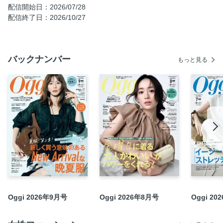
COLUMN 1 一点突破な“トレンドパンツ”はこの4本
配信開始日：2026/07/28
配信終了日：2026/10/27
PART 3 “猛暑の8月対応”のきちんと華やかな服、必要です！
PART 4 「夏服飽きた」を3秒でリフレッシュ！Tシャツ＆ノ
ースリーブカットソーの味変アイテム
バックナンバー
COLUMN 2 きれいめ派が買うべき「3か月活躍アイテム」
もっと見る
晩夏におすすめ！「洒落感ダークカラー」
ブラウン好きな外勤派の1か月コーディネート
きれいめシンプル派も「ハーフパンツ」はじめました
この夏、「骨格映えトップス」で肩・鎖骨・背中をきれい見
せ！
第2特集 Oggiスタイリストのリアル服。「この夏は、コレで
いきます！」
まろみがかわいい 働く日の“盛りコンサバ”メイク
オーラルケア最新Tips
Oggi専属読者モデル オッジェンヌの今月の「コレ、語らせ
Oggi 2026年9月号
Oggi 2026年8月号
Oggi 2
てください」
今月のOggiブレーン