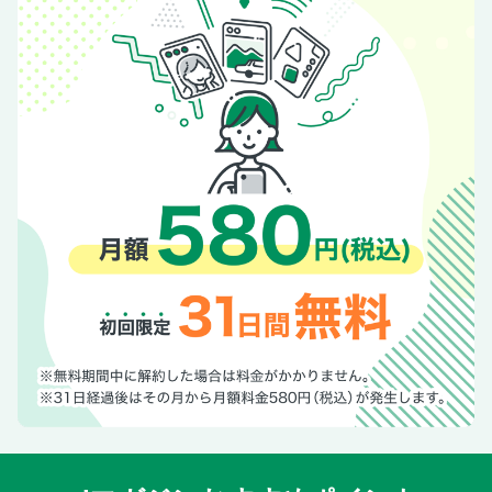
クして美人！／みんなの今っぽ結婚パーティ、見せて！／
「黒ベロアのヘッドアクセ」がひとつあれば…／美容の小ネ
タ134／“勢い”で転職してみたら案外よかった…って本当？