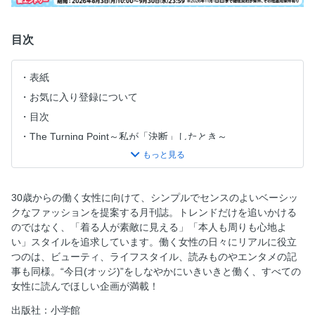
目次
表紙
お気に入り登録について
目次
The Turning Point～私が「決断」したとき～
WHAT’S NEW
Oggi専属モデルmeets…かっこいいお姉さんのネオベーシッ
ク考 エッセンシャルな「靴＆バッグ」
30歳からの働く女性に向けて、シンプルでセンスのよいベーシッ
働く私のmyコスメ
クなファッションを提案する月刊誌。トレンドだけを追いかける
のではなく、「着る人が素敵に見える」「本人も周りも心地よ
月刊Oggiデジタルニュース
い」スタイルを追求しています。働く女性の日々にリアルに役立
大特集 私たちがほしいのは、New Arrivalな晩夏服！
つのは、ビューティ、ライフスタイル、読みものやエンタメの記
PART 1 新しく“買う意味”のあるNew Arrivalな買い足し服18
事も同様。“今日(オッジ)”をしなやかにいきいきと働く、すべての
選
女性に読んでほしい企画が満載！
PART 2 ドラマティックワンピース×映え小物が最適解
出版社：小学館