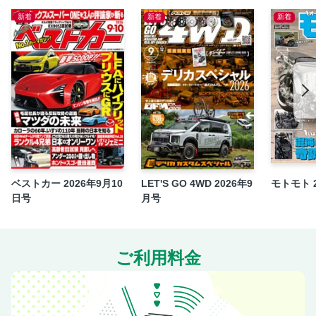
NEW MODEL：マクラーレン 788HS
新着
新着
新着
NEW MODEL：ランボルギーニ ウルスSE ペルフォルマンテ
NEW MODEL
駄車・名車・古車 デザイナー的見解
LONG ＆ SHORT TERM TEST
THEN AND NOW
WARNING LAMP
日本ペイントが追いかける新たな可能性
CG CLUB
ベストカー 2026年9月10
LET'S GO 4WD 2026年9
モトモト 
THIS MONTH’S TOPIC
日号
月号
CLUB NEWS
BOOK REVIEW
CGTV
ご利用料金
吉田 匠的ヒストリックカー考
高島鎮雄 機械式のススメ
webCG