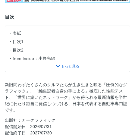
目次
表紙
目次1
目次2
from Inside：小野光陽
from Europe：Georg Kacher
from USA：Tim Stevens
from Outside：鈴木正文
新旧問わずたくさんのクルマたちが生き生きと映る「圧倒的なグ
ラフィック」、「編集記者自身の手による」徹底した性能テス
NEWS JUNCTION
ト、「世界に築いたネットワーク」から得られる最新情報を半世
SUSHI ＆ CHIPS／ SUMMING UP｜Peter Nunn
紀にわたり独自に発信しつづける、日本を代表する自動車専門誌
特集： Traveling without Fueling 電気と水素で走る旅
です。
アウディ A6 e-tron クワトロ
出版社：カーグラフィック
DS N°8
配信開始日：2026/07/31
配信終了日：2027/07/30
ボルボEX90 ウルトラ ツイン モーター パフォーマンス