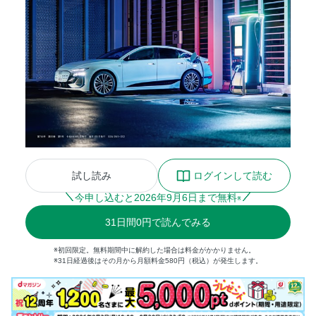
試し読み
ログインして読む
今申し込むと
2026
年
9
月
6
日まで無料
※
31
日間
0円
で読んでみる
※初回限定。無料期間中に解約した場合は料金がかかりません。
※31日経過後はその月から月額料金580円（税込）が発生します。