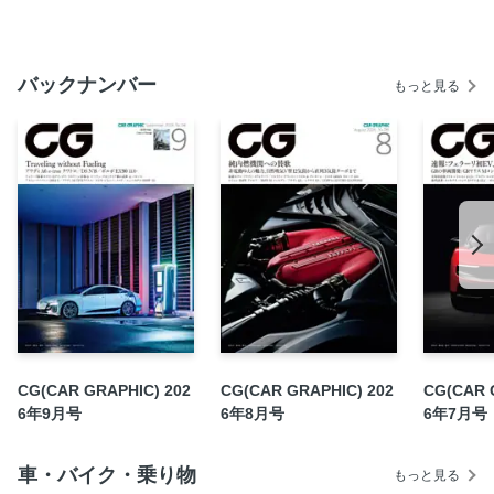
スバル トレイルシーカー
スズキ eビターラ
バックナンバー
もっと見る
ヒョンデ ネッソ
ホンダ CR-V e:FCEV
ジョルジェット・ジュジャーロ マエストロの美学
SPECIAL FEATURE：12チリンドリ・マヌアーレとルーチェ
を通じフェラーリの真髄に迫る
フェラーリ 12チリンドリ マヌアーレ
TRACK IMPRESSION：フェラーリ・ルーチェ
ROAD IMPRESSION：アストン・マーティン DB12 S
ROAD IMPRESSION：アウディ A6 TFSI クワトロ
ROAD ＆ TRACK IMPRESSION： スズキ ジムニー ノマド
CG(CAR GRAPHIC) 202
CG(CAR GRAPHIC) 202
CG(CAR 
ROAD IMPRESSION：ニッサン キックス
6年9月号
6年8月号
6年7月号
ROAD IMPRESSION：スバル レヴォーグ レイバック S:HEV
NEW MODEL：BMW X5
車・バイク・乗り物
もっと見る
NEW MODEL：モーガン ミッドサマー クーペ