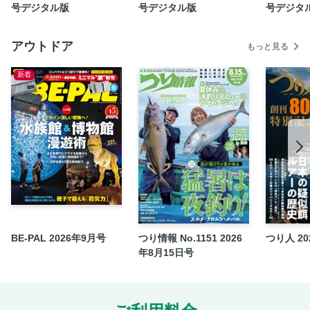
赤石岳・荒川三山
号デジタル版
号デジタル版
号デジタ
聖岳
上河内岳・茶臼岳・光岳
アウトドア
もっと見る
白峰南嶺南部
新着
山小屋＆テント場データ
南アルプス深南部の歩き方
黒法師岳
池口岳
前黒法師岳
沢口山
大札山
【短期集中連載】人を襲うクマ2026
【特別紀行】月村了衛と湊かなえ 岩木山と八甲田山でのん
BE-PAL 2026年9月号
つり情報 No.1151 2026
つり人 20
びり作家の休日
年8月15日号
【連載】今月の登山用具
【連載】両俣小屋 徒然草
【連載】ようこそ部室へ！