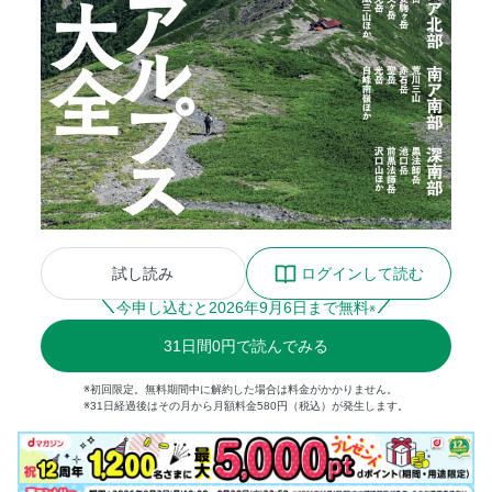
試し読み
ログインして読む
今申し込むと
2026
年
9
月
6
日まで無料
※
31
日間
0円
で読んでみる
※初回限定。無料期間中に解約した場合は料金がかかりません。
※31日経過後はその月から月額料金580円（税込）が発生します。