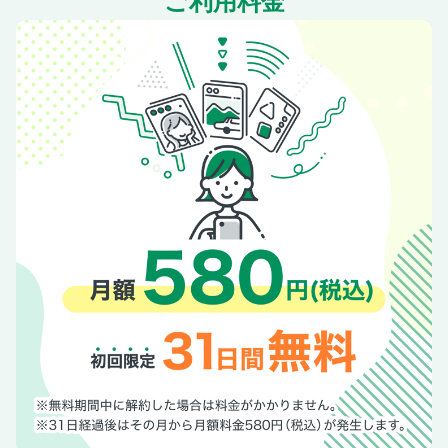
ご利用料金
ヤマケイジャーナル
アクシデント
読者の登山ノート
読者紀行
【連載】チリも積もれば地図読みドリル
【連載】GTR
【連載】峠越え
【連載】ステップbyステップ山登り術
【連載】山岳・風景写真の教科書
今月の本棚
次号予告
情報欄
【連載】季節の山歩き