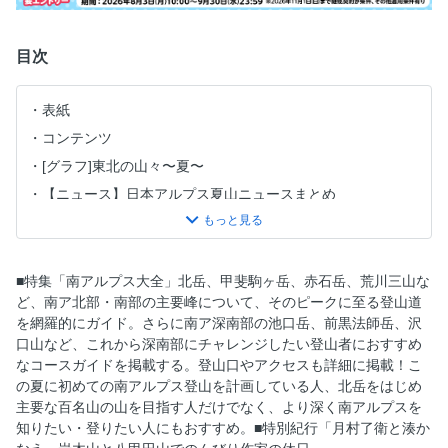
目次
表紙
コンテンツ
[グラフ]東北の山々〜夏〜
【ニュース】日本アルプス夏山ニュースまとめ
【ニュース】通行止めが続く白馬大雪渓で地中レーダ探査を
実施。今年の見通しは？
【ギア】コロンビア
■特集「南アルプス大全」北岳、甲斐駒ヶ岳、赤石岳、荒川三山な
秀岳荘×山と溪谷コラボ帆布ザック「オプタテJr.」30個限定
ど、南ア北部・南部の主要峰について、そのピークに至る登山道
販売
を網羅的にガイド。さらに南ア深南部の池口岳、前黒法師岳、沢
口山など、これから深南部にチャレンジしたい登山者におすすめ
[特集]南アルプス大全
なコースガイドを掲載する。登山口やアクセスも詳細に掲載！こ
南アルプスってこんなところ
の夏に初めての南アルプス登山を計画している人、北岳をはじめ
インデックス
主要な百名山の山を目指す人だけでなく、より深く南アルプスを
知りたい・登りたい人にもおすすめ。■特別紀行「月村了衛と湊か
【ルポ】花と展望の北岳に登る