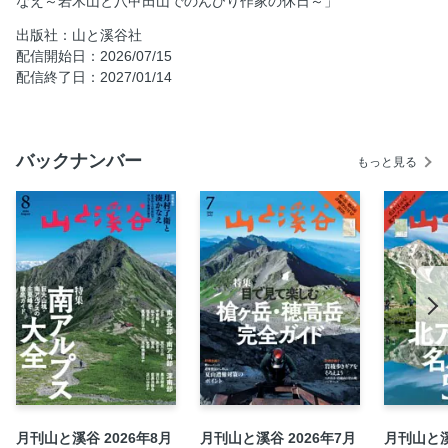
なえ～岩木山と八甲田山でのんびり作家の休日～」
南アルプス北部の歩き方
出版社：山と溪谷社
アクセス＆登山口ガイド
配信開始日：2026/07/15
北岳・間ノ岳・農鳥岳
配信終了日：2027/01/14
甲斐駒ヶ岳
仙丈ヶ岳
鳳凰三山
バックナンバー
もっと見る
塩見岳
白峰南嶺北部
【コラム】岩稜のルート鋸岳を知る
【コラム】北岳バットレスの登攀史を見る
【ルポ】長大！ 雄大！ 仙塩尾根でつなぐ
【コラム】南アルプス手ぬぐいギャラリー
南アルプス南部の歩き方
アクセス＆登山口ガイド
【ルポ】深く、大きな山に抱かれる旅 赤石岳から荒川三山
へ
月刊山と溪谷 2026年8月
月刊山と溪谷 2026年7月
月刊山と溪