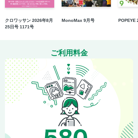
Fashion 〝着る〟は愉しい～組み合わせの妙～
定期購読のご案内
クロワッサン 2026年8月
MonoMax 9月号
POPEYE
サライ美術館 江戸絵画の至宝が里帰り
25日号 1171号
展覧会情報
サライBOOKレビュー
人生を変えたこの一冊 元村有希子（科学ジャーナリスト）
ご利用料金
奇想転画異
次号予告
＜電子版特典＞ バックナンバーから人気記事をピックアッ
プ 旨くて手ごろな「ワイン」