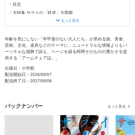
目次
大特集 サライの「鉄道」大図鑑
「鉄道の旅は鉄路とその周辺に積み重なった歴史を辿る旅で
もあります」
第1部 現役「車両」大図鑑
年齢を気にしない「年甲斐のない大人たち」が求める旅、美食、
現役「新幹線」大図鑑
芸術、文化、道具などのテーマに、ニュートラルな情報よりもパ
ーソナルな感興で訴え、ページを繰る時間そのものの豊かさを提
スリット写真で一気見 新幹線「全路線」車両編成
供する「アームチェア誌」。
鉄道写真家・広田尚敬 未発表作品 〝最後〟のSL「C57」
出版社：小学館
蒸気機関車全国図鑑
配信開始日：2026/08/07
サンライズエクスプレス 早朝5時30分の四季
配信終了日：2027/08/06
トロッコ列車ミニ図鑑
聖地へ向かうケーブルカー図鑑
旧国鉄時代の色をまとった現役車両
バックナンバー
もっと見る
山手線と地形のふしぎ
地下鉄のひみつ
アンケート／バックナンバー