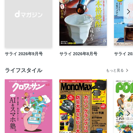
第2部 今、乗っておきたい鉄道路線
「『世界の車窓から』では、その地の人の生活目線を大切に
しました」
「姨捨駅のスイッチバックは、地形と鉄道技術を体感できて
最高です」
「いま訪れたい絶景路線」
「レストラン列車」
サライ 2026年9月号
サライ 2026年8月号
サライ 20
一度は乗りたい、JR系観光列車
わざわざ乗りたい都市部の〝超ミニ路線〟
ライフスタイル
もっと見る
奇想建築の駅舎を旅する
難航 十字語判断
特集 「市場」を旅する
想像力を掻き立てる〝坂道だけ〟の写真集
カクタンボウ
日本美術そもそも講義
サライ・インタビュー 水村喜一郎（画家・80歳）
サライPremium Watch 並木浩一の時計がたり