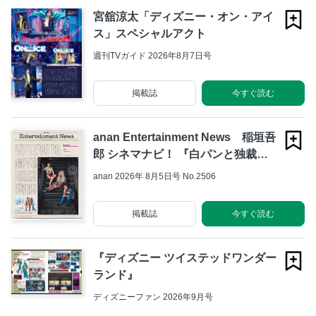
宮舘涼太「ディズニー・オン・アイ
ス」スペシャルアクト
週刊TVガイド 2026年8月7日号
掲載誌
今すぐ読む
anan Entertainment News 稲垣吾
郎 シネマナビ！ 『白パンと独裁
者』／Event AKT〜目覚めた3人〜
anan 2026年 8月5日号 No.2506
／Art 藝大式 美術の“ミカタ”―この
夏、藝大生になる―／Comic 田島
掲載誌
今すぐ読む
列島『みちかとまり』4／四季凪ア
キラのトキメキ請負中 映画『私が
ビーバーになる時』／Movie 『モア
『ディズニー ツイステッドワンダー
ナと伝説の海』／TV MBS/TBSドラ
ランド』
マイズム『幸せになりたいマサムネ
ディズニーファン 2026年9月号
君』