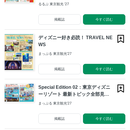
るるぶ 東京観光 '27
掲載誌
今すぐ読む
ディズニー好き必読！ TRAVEL NE
WS
まっぷる 東京観光'27
掲載誌
今すぐ読む
Special Edition 02：東京ディズニ
ーリゾート 最新トピック全部見
せ！！／ただいまバズり中 東京ディ
まっぷる 東京観光'27
ズニーシー25周年“スパークリン
グ・ジュビリー”
掲載誌
今すぐ読む