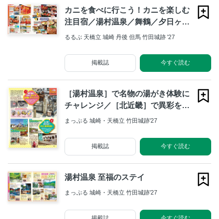
カニを食べに行こう！カニを楽しむ
注目宿／湯村温泉／舞鶴／夕日ヶ浦
／竹野
るるぶ 天橋立 城崎 丹後 但馬 竹田城跡 '27
掲載誌
今すぐ読む
［湯村温泉］で名物の湯がき体験に
チャレンジ／［北近畿］で異彩を放
つ変わり種博物館へ
まっぷる 城崎・天橋立 竹田城跡'27
掲載誌
今すぐ読む
湯村温泉 至福のステイ
まっぷる 城崎・天橋立 竹田城跡'27
掲載誌
今すぐ読む