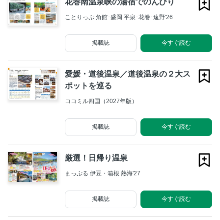
花巻南温泉峡の湯宿でのんびり
ことりっぷ 角館･盛岡 平泉･花巻･遠野'26
掲載誌
今すぐ読む
愛媛・道後温泉／道後温泉の２大ス
ポットを巡る
ココミル四国（2027年版）
掲載誌
今すぐ読む
厳選！日帰り温泉
まっぷる 伊豆・箱根 熱海'27
掲載誌
今すぐ読む