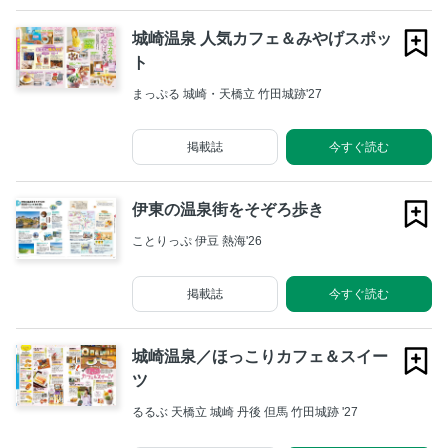
城崎温泉 人気カフェ＆みやげスポッ
ト
まっぷる 城崎・天橋立 竹田城跡'27
掲載誌
今すぐ読む
伊東の温泉街をそぞろ歩き
ことりっぷ 伊豆 熱海'26
掲載誌
今すぐ読む
城崎温泉／ほっこりカフェ＆スイー
ツ
るるぶ 天橋立 城崎 丹後 但馬 竹田城跡 '27