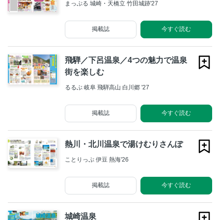
まっぷる 城崎・天橋立 竹田城跡'27
掲載誌
今すぐ読む
飛騨／下呂温泉／4つの魅力で温泉
街を楽しむ
るるぶ 岐阜 飛騨高山 白川郷 '27
掲載誌
今すぐ読む
熱川・北川温泉で湯けむりさんぽ
ことりっぷ 伊豆 熱海'26
掲載誌
今すぐ読む
城崎温泉