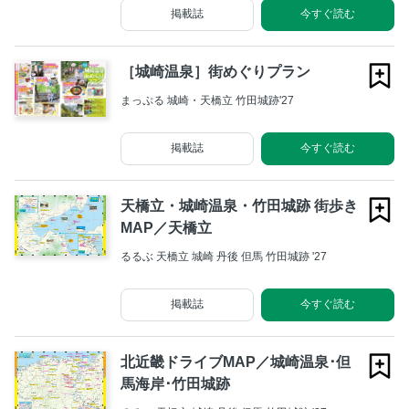
掲載誌
今すぐ読む
［城崎温泉］街めぐりプラン
まっぷる 城崎・天橋立 竹田城跡'27
掲載誌
今すぐ読む
天橋立・城崎温泉・竹田城跡 街歩き
MAP／天橋立
るるぶ 天橋立 城崎 丹後 但馬 竹田城跡 '27
掲載誌
今すぐ読む
北近畿ドライブMAP／城崎温泉･但
馬海岸･竹田城跡