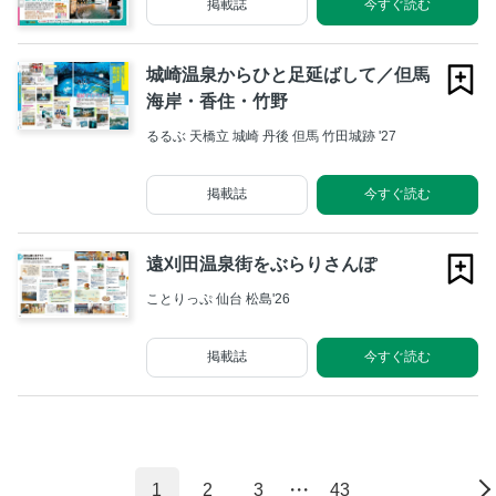
掲載誌
今すぐ読む
城崎温泉からひと足延ばして／但馬
海岸・香住・竹野
るるぶ 天橋立 城崎 丹後 但馬 竹田城跡 '27
掲載誌
今すぐ読む
遠刈田温泉街をぶらりさんぽ
ことりっぷ 仙台 松島'26
掲載誌
今すぐ読む
1
2
3
・・・
43