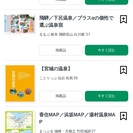
飛騨／下呂温泉／プラスαの個性で
選ぶ温泉宿
るるぶ 岐阜 飛騨高山 白川郷 '27
掲載誌
今すぐ読む
【宮城の温泉】
ことりっぷ 仙台 松島'26
掲載誌
今すぐ読む
香住MAP／浜坂MAP／湯村温泉MA
P
まっぷる 城崎・天橋立 竹田城跡'27