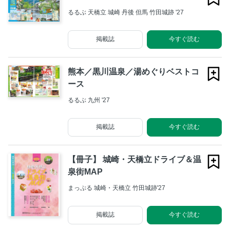
るるぶ 天橋立 城崎 丹後 但馬 竹田城跡 '27
掲載誌
今すぐ読む
熊本／黒川温泉／湯めぐりベストコ
ース
るるぶ 九州 '27
掲載誌
今すぐ読む
【冊子】 城崎・天橋立ドライブ＆温
泉街MAP
まっぷる 城崎・天橋立 竹田城跡'27
掲載誌
今すぐ読む