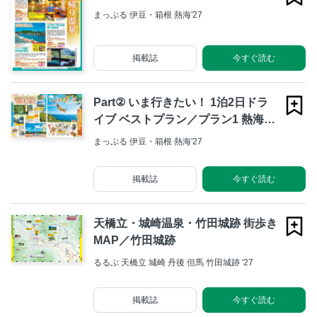
まっぷる 伊豆・箱根 熱海'27
掲載誌
今すぐ読む
Part② いま行きたい！ 1泊2日ドラ
イブ ベストプラン／プラン1 熱海＆
伊豆高原 ～絶景と話題の温泉街さん
まっぷる 伊豆・箱根 熱海'27
ぽ～
掲載誌
今すぐ読む
天橋立・城崎温泉・竹田城跡 街歩き
MAP／竹田城跡
るるぶ 天橋立 城崎 丹後 但馬 竹田城跡 '27
掲載誌
今すぐ読む