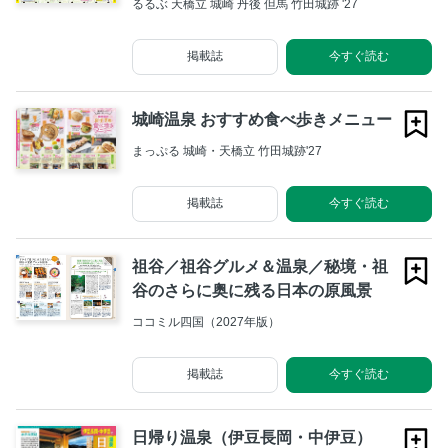
るるぶ 天橋立 城崎 丹後 但馬 竹田城跡 '27
掲載誌
今すぐ読む
城崎温泉 おすすめ食べ歩きメニュー
まっぷる 城崎・天橋立 竹田城跡'27
掲載誌
今すぐ読む
祖谷／祖谷グルメ＆温泉／秘境・祖
谷のさらに奥に残る日本の原風景
ココミル四国（2027年版）
掲載誌
今すぐ読む
日帰り温泉（伊豆長岡・中伊豆）