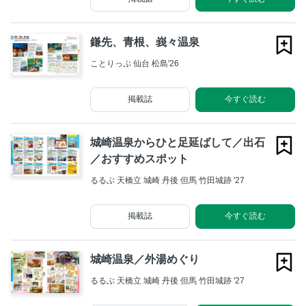
鎌先、青根、峩々温泉
ことりっぷ 仙台 松島'26
掲載誌
今すぐ読む
城崎温泉からひと足延ばして／出石
／おすすめスポット
るるぶ 天橋立 城崎 丹後 但馬 竹田城跡 '27
掲載誌
今すぐ読む
城崎温泉／外湯めぐり
るるぶ 天橋立 城崎 丹後 但馬 竹田城跡 '27