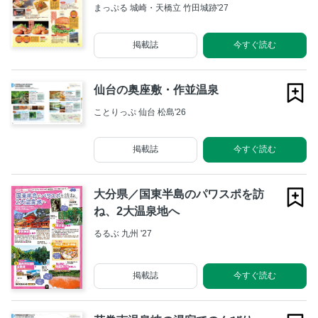
まっぷる 城崎・天橋立 竹田城跡'27
掲載誌
今すぐ読む
仙台の奥座敷・作並温泉
ことりっぷ 仙台 松島'26
掲載誌
今すぐ読む
大分県／国東半島のパワスポを訪
ね、2大温泉地へ
るるぶ 九州 '27
掲載誌
今すぐ読む