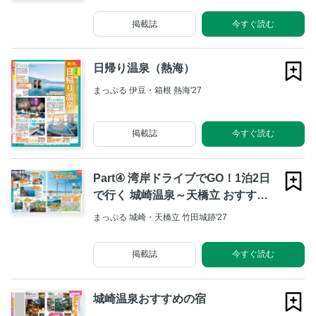
掲載誌
今すぐ読む
日帰り温泉（熱海）
まっぷる 伊豆・箱根 熱海'27
掲載誌
今すぐ読む
Part④ 湾岸ドライブでGO！1泊2日
で行く 城崎温泉～天橋立 おすすめ
モデルプラン
まっぷる 城崎・天橋立 竹田城跡'27
掲載誌
今すぐ読む
城崎温泉おすすめの宿