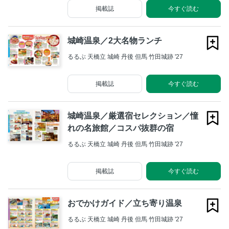
掲載誌
今すぐ読む
城崎温泉／2大名物ランチ
るるぶ 天橋立 城崎 丹後 但馬 竹田城跡 '27
掲載誌
今すぐ読む
城崎温泉／厳選宿セレクション／憧
れの名旅館／コスパ抜群の宿
るるぶ 天橋立 城崎 丹後 但馬 竹田城跡 '27
掲載誌
今すぐ読む
おでかけガイド／立ち寄り温泉
るるぶ 天橋立 城崎 丹後 但馬 竹田城跡 '27