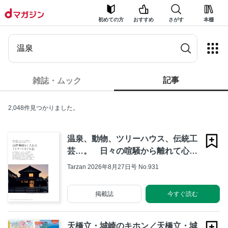
初めての方
おすすめ
さがす
本棚
記事
雑誌・ムック
2,048件見つかりました。
温泉、動物、ツリーハウス、伝統工
芸…。 日々の喧騒から離れて心身
をリラックス。 自律神経をいたわ
Tarzan 2026年8月27日号 No.931
るリトリートホテル10
掲載誌
今すぐ読む
天橋立・城崎のキホン／天橋立・城