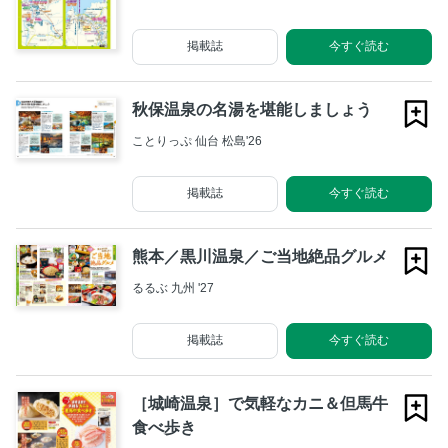
掲載誌
今すぐ読む
秋保温泉の名湯を堪能しましょう
ことりっぷ 仙台 松島'26
掲載誌
今すぐ読む
熊本／黒川温泉／ご当地絶品グルメ
るるぶ 九州 '27
掲載誌
今すぐ読む
［城崎温泉］で気軽なカニ＆但馬牛
食べ歩き