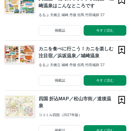
崎温泉はこんなところです
るるぶ 天橋立 城崎 丹後 但馬 竹田城跡 '27
掲載誌
今すぐ読む
カニを食べに行こう！カニを楽しむ
注目宿／浜坂温泉／城崎温泉
るるぶ 天橋立 城崎 丹後 但馬 竹田城跡 '27
掲載誌
今すぐ読む
四国 折込MAP／松山市街／道後温
泉
ココミル四国（2027年版）
掲載誌
今すぐ読む