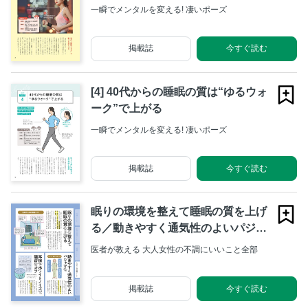
一瞬でメンタルを変える! 凄いポーズ
掲載誌
今すぐ読む
[4] 40代からの睡眠の質は“ゆるウォ
ーク”で上がる
一瞬でメンタルを変える! 凄いポーズ
掲載誌
今すぐ読む
眠りの環境を整えて睡眠の質を上げ
る／動きやすく通気性のよいパジャ
マを／耳栓やホワイトノイズで騒音
医者が教える 大人女性の不調にいいこと全部
をオフ
掲載誌
今すぐ読む