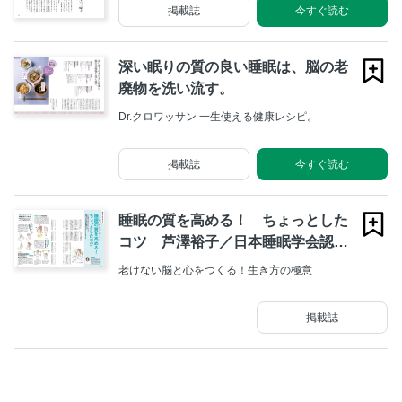
掲載誌
今すぐ読む
深い眠りの質の良い睡眠は、脳の老
廃物を洗い流す。
Dr.クロワッサン 一生使える健康レシピ。
掲載誌
今すぐ読む
睡眠の質を高める！ ちょっとした
コツ 芦澤裕子／日本睡眠学会認定
医
老けない脳と心をつくる！生き方の極意
掲載誌
今すぐ読む