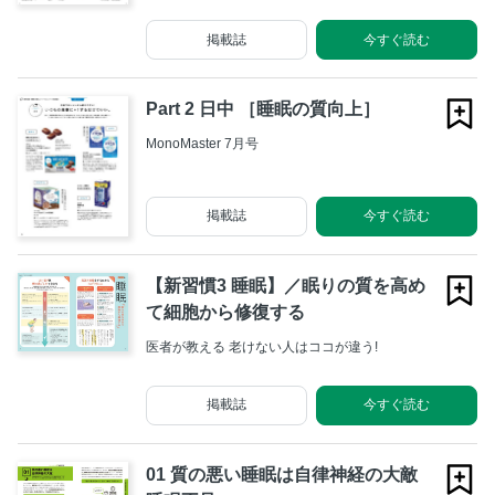
掲載誌
今すぐ読む
Part 2 日中 ［睡眠の質向上］
MonoMaster 7月号
掲載誌
今すぐ読む
【新習慣3 睡眠】／眠りの質を高め
て細胞から修復する
医者が教える 老けない人はココが違う!
掲載誌
今すぐ読む
01 質の悪い睡眠は自律神経の大敵