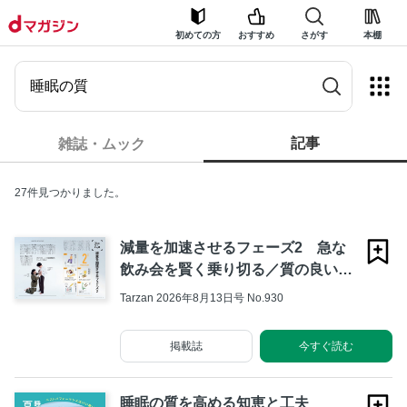
初めての方
おすすめ
さがす
本棚
記事
雑誌・ムック
27件見つかりました。
減量を加速させるフェーズ2 急な
飲み会を賢く乗り切る／質の良い睡
眠を取る NEAT20ポイントチャレ
Tarzan 2026年8月13日号 No.930
ンジ／グルテンフリーで体重キープ
掲載誌
今すぐ読む
睡眠の質を高める知恵と工夫