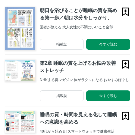
朝日を浴びることが睡眠の質を高め
る第一歩／朝は水分をしっかり、夜
は控えめ／朝歩くと気分が安定して
医者が教える 大人女性の不調にいいこと全部
集中力も増す
掲載誌
今すぐ読む
第2章 睡眠の質を上げるお悩み改善
ストレッチ
NHKまる得マガジン 体がラク～になる おやすみほぐし
掲載誌
今すぐ読む
睡眠の質・時間を見える化して睡眠
への意識を高める
40代から始める! スマートウォッチで健康生活