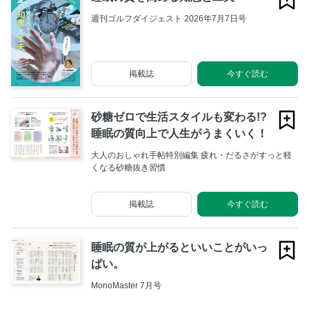
週刊ゴルフダイジェスト 2026年7月7日号
掲載誌
今すぐ読む
砂糖ゼロで生活スタイルも変わる!?
睡眠の質向上で人生がうまくいく！
大人のおしゃれ手帖特別編集 疲れ・だるさがすっと軽
くなる砂糖抜き習慣
掲載誌
今すぐ読む
睡眠の質が上がるといいことがいっ
ぱい。
MonoMaster 7月号