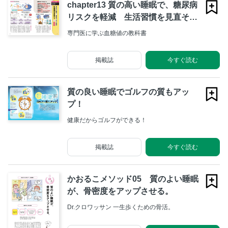
chapter13 質の高い睡眠で、糖尿病
リスクを軽減 生活習慣を見直そう
③睡眠
専門医に学ぶ血糖値の教科書
掲載誌
今すぐ読む
質の良い睡眠でゴルフの質もアッ
プ！
健康だからゴルフができる！
掲載誌
今すぐ読む
かおるこメソッド05 質のよい睡眠
が、骨密度をアップさせる。
Dr.クロワッサン 一生歩くための骨活。