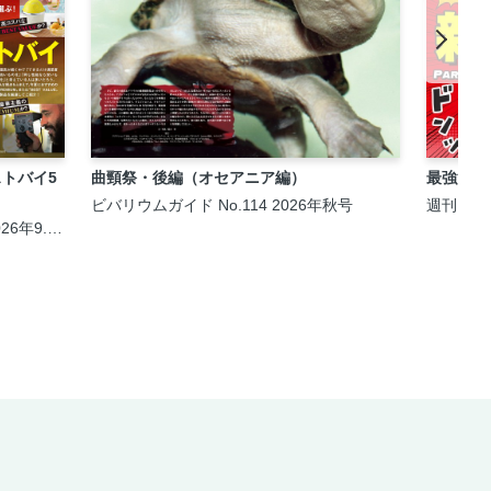
トバイ5
曲頸祭・後編（オセアニア編）
最強漫画
ビバリウムガイド No.114 2026年秋号
週刊MONO
026年9.5