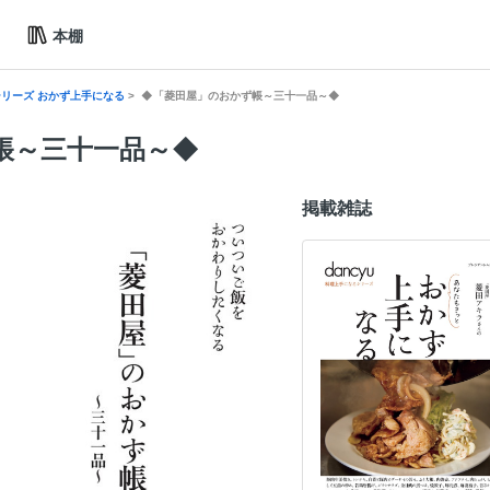
本棚
シリーズ おかず上手になる
◆「菱田屋」のおかず帳～三十一品～◆
帳～三十一品～◆
掲載雑誌