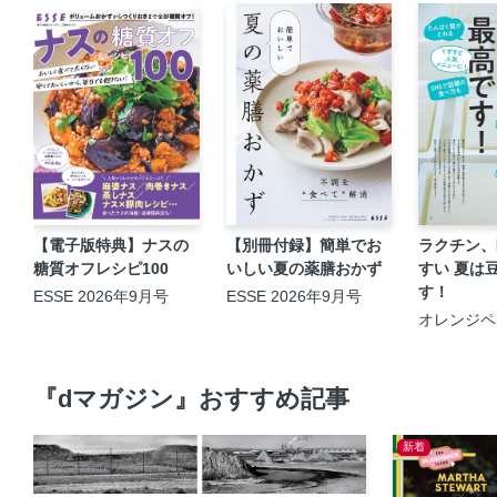
【電子版特典】ナスの
【別冊付録】簡単でお
ラクチン、
糖質オフレシピ100
いしい夏の薬膳おかず
すい 夏は
す！
ESSE 2026年9月号
ESSE 2026年9月号
オレンジペー
月17日号
『dマガジン』おすすめ記事
新着