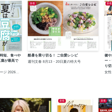
新着
新着
時短、食べや
酷暑を乗り切る！ ご自愛レシピ
健や
豆腐が最高で
ー・
週刊文春 8月13・20日夏の特大号
り切
ジ 2026年8
女性
20
新着
新着