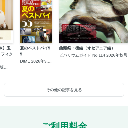
LK】玉
夏のベストバイ5
曲頸祭・後編（オセアニア編）
・フィク
5
ビバリウムガイド No.114 2026年秋号
DIME 2026年9.5
月号
圏版
日号
その他の記事を見る
ご利用料金