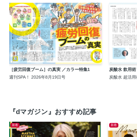
［疲労回復ブーム］の真実 ／カラー特集1
炭酸水 飲用術
週刊SPA！ 2026年8月19日号
炭酸水 超活用
『dマガジン』おすすめ記事
新着
新着