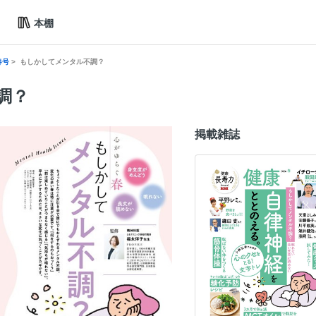
本棚
春号
もしかしてメンタル不調？
調？
掲載雑誌