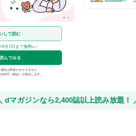
ンして読む
年9月7日まで無料
／
※
で読んでみる
た場合は料金がかかりません。
金580円（税込）が発生します。
dマガジンなら
2,400誌以上読み放題！