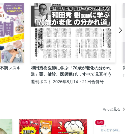
チ不調レスキ
和田秀樹医師に学ぶ「70歳が老化の分かれ
背中
道」薬、健診、医師選び… すべて見直そう
Tar
ージ
週刊ポスト 2026年8月14・21日合併号
もっと見る
新着
新着