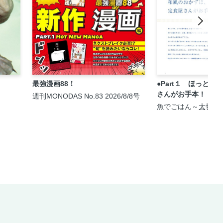
最強漫画88！
●Part１ ほっと
さんがお手本！
週刊MONODAS No.83 2026/8/8号
魚でごはん～大切な
happyごはん④