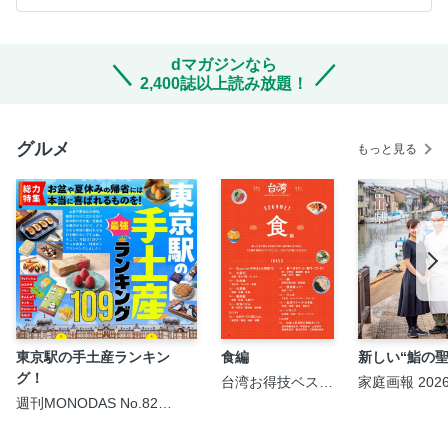
dマガジンなら
2,400誌以上読み放題！
グルメ
もっと見る
東京駅の手土産ランキン
食編
新しい“鮨の聖
グ！
台湾お得技ベスト
家庭画報 202
セレクション
週刊MONODAS No.82
2026-27
2026/8/1号